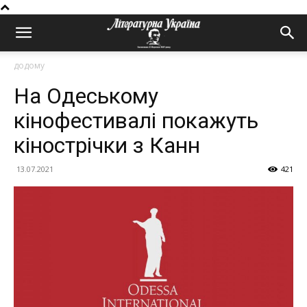
додому
На Одеському
кінофестивалі покажуть
кінострічки з Канн
13.07.2021
421