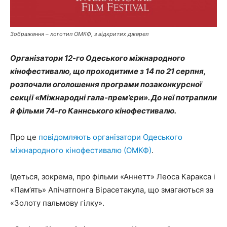
Зображення – логотип ОМКФ, з відкритих джерел
Організатори 12-го Одеського міжнародного
кінофестивалю, що проходитиме з 14 по 21 серпня,
розпочали оголошення програми позаконкурсної
секції «Міжнародні гала-прем’єри». До неї потрапили
й фільми 74-го Каннського кінофестивалю.
Про це
повідомляють організатори Одеського
міжнародного кінофестивалю (ОМКФ)
.
Ідеться, зокрема, про фільми «Аннетт» Леоса Каракса і
«Пам’ять» Апічатпонга Вірасетакула, що змагаються за
«Золоту пальмову гілку».