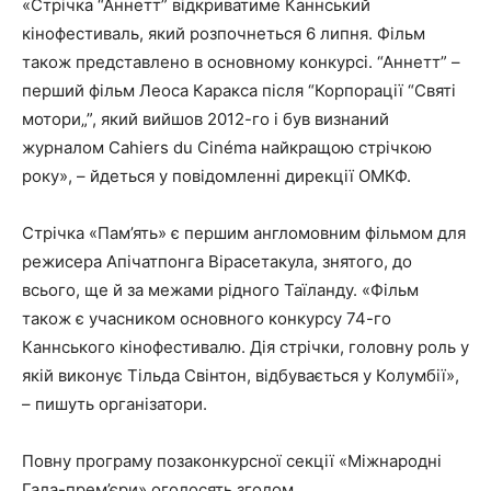
«Стрічка “Аннетт” відкриватиме Каннський
кінофестиваль, який розпочнеться 6 липня. Фільм
також представлено в основному конкурсі. “Аннетт” –
перший фільм Леоса Каракса після “Корпорації “Святі
мотори„”, який вийшов 2012-го і був визнаний
журналом Cahiers du Cinéma найкращою стрічкою
року», – йдеться у повідомленні дирекції ОМКФ.
Стрічка «Пам’ять» є першим англомовним фільмом для
режисера Апічатпонга Вірасетакула, знятого, до
всього, ще й за межами рідного Таїланду. «Фільм
також є учасником основного конкурсу 74-го
Каннського кінофестивалю. Дія стрічки, головну роль у
якій виконує Тільда Свінтон, відбувається у Колумбії»,
– пишуть організатори.
Повну програму позаконкурсної секції «Міжнародні
Гала-прем’єри» оголосять згодом.