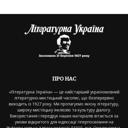
ПРО НАС
«Літературна Україна» — це найстаріший україномовний
літературно-мистецький часопис, що безперервно
виходить із 1927 року. Ми пропагуємо якісну літературу,
широку мистецьку інклюзію та культуру діалогу.
Використання і передрук наших матеріалів вітається за
умови відкритого для індексації гіперпосилання на
litukraina.com.ua Адреса редакції: 01010, вул. Омеляновича-