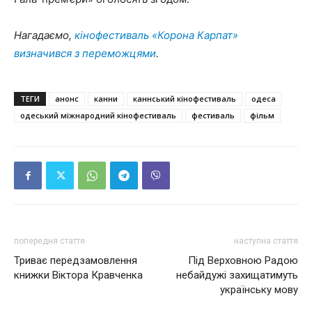
Нагадаємо,
кінофестиваль «Корона Карпат»
визначився з переможцями
.
ТЕГИ
анонс
канни
каннський кінофестиваль
одеса
одеський міжнародний кінофестиваль
фестиваль
фільм
попередня стаття
наступна стаття
Триває передзамовлення
Під Верховною Радою
книжки Віктора Кравченка
небайдужі захищатимуть
українську мову