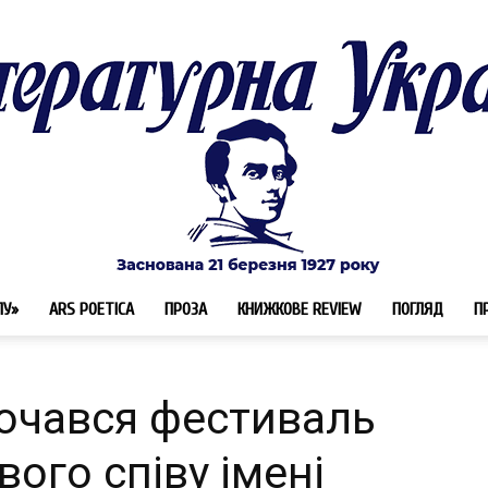
ЛУ»
ARS POETICA
ПРОЗА
КНИЖКОВЕ REVIEW
ПОГЛЯД
П
Літературна
почався фестиваль
ого співу імені