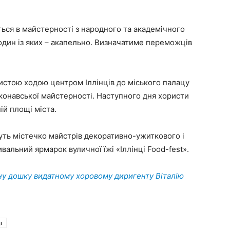
ться в майстерності з народного та академічного
 один із яких – акапельно. Визначатиме переможців
истою ходою центром Іллінців до міського палацу
конавської майстерності. Наступного дня хористи
й площі міста.
ть містечко майстрів декоративно-ужиткового і
альний ярмарок вуличної їжі «Іллінці Food-fest».
ну дошку видатному хоровому диригенту Віталію
і