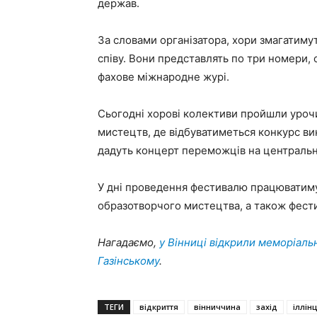
держав.
За словами організатора, хори змагатиму
співу. Вони представлять по три номери,
фахове міжнародне журі.
Сьогодні хорові колективи пройшли уроч
мистецтв, де відбуватиметься конкурс ви
дадуть концерт переможців на центральні
У дні проведення фестивалю працюватиму
образотворчого мистецтва, а також фестив
Нагадаємо,
у Вінниці відкрили меморіаль
Газінському
.
ТЕГИ
відкриття
вінниччина
захід
іллінц