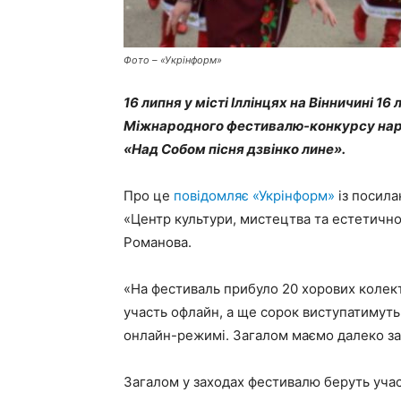
Фото – «Укрінформ»
16 липня у місті Іллінцях на Вінничині 1
Міжнародного фестивалю-конкурсу народ
«Над Собом пісня дзвінко лине».
Про це
повідомляє «Укрінформ»
із посила
«Центр культури, мистецтва та естетично
Романова.
«На фестиваль прибуло 20 хорових колекти
участь офлайн, а ще сорок виступатимуть 
онлайн-режимі. Загалом маємо далеко за 
Загалом у заходах фестивалю беруть участ