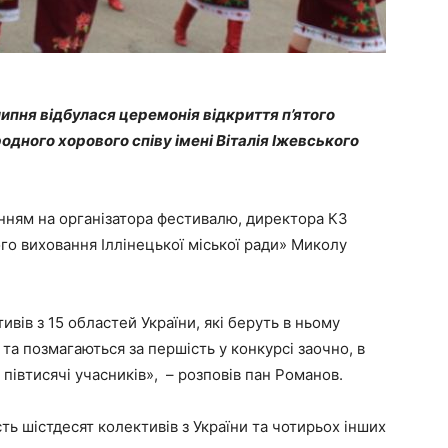
6 липня відбулася церемонія відкриття п’ятого
ного хорового співу імені Віталія Іжевського
нням на організатора фестивалю, директора КЗ
го виховання Іллінецької міської ради» Миколу
вів з 15 областей України, які беруть в ньому
та позмагаються за першість у конкурсі заочно, в
півтисячі учасників», – розповів пан Романов.
ь шістдесят колективів з України та чотирьох інших