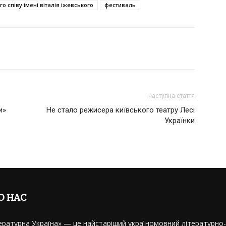
 співу імені віталія іжевського
фестиваль
наступна стаття
и»
Не стало режисера київського театру Лесі
Українки
О НАС
ературна Україна» — це найстаріший україномовний літературно