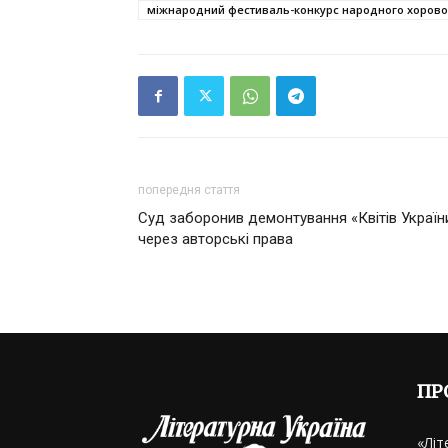
міжнародний фестиваль-конкурс народного хорового
попередня стаття
Суд заборонив демонтування «Квітів Україн
через авторські права
ПР
«Літ