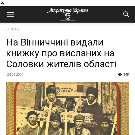
додому
На Вінниччині видали
книжку про висланих на
Соловки жителів області
24.01.2021
948