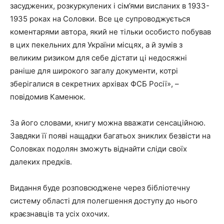
засуджених, розкуркулених і сім’ями висланих в 1933-
1935 роках на Соловки. Все це супроводжується
коментарями автора, який не тільки особисто побував
в цих пекельних для України місцях, а й зумів з
великим ризиком для себе дістати ці недосяжні
раніше для широкого загалу документи, котрі
зберігалися в секретних архівах ФСБ Росії», –
повідомив Каменюк.
За його словами, книгу можна вважати сенсаційною.
Завдяки її появі нащадки багатьох зниклих безвісти на
Соловках подолян зможуть віднайти сліди своїх
далеких предків.
Видання буде розповсюджене через бібліотечну
систему області для полегшення доступу до нього
краєзнавців та усіх охочих.