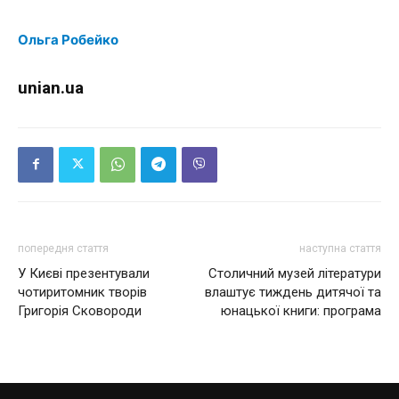
Ольга Робейко
unian.ua
попередня стаття
наступна стаття
У Києві презентували
Столичний музей літератури
чотиритомник творів
влаштує тиждень дитячої та
Григорія Сковороди
юнацької книги: програма