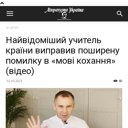
додому
Найвідоміший учитель
країни виправив поширену
помилку в «мові кохання»
(відео)
02.04.2023
60