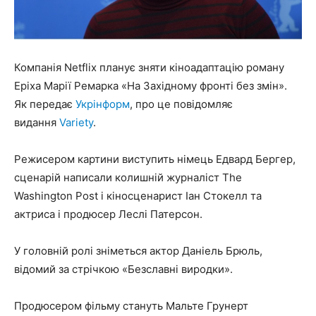
Компанія Netflix планує зняти кіноадаптацію роману
Еріха Марії Ремарка «На Західному фронті без змін».
Як передає
Укрінформ
, про це повідомляє
видання
Variety
.
Режисером картини виступить німець Едвард Бергер,
сценарій написали колишній журналіст The
Washington Post і кіносценарист Іан Стокелл та
актриса і продюсер Леслі Патерсон.
У головній ролі зніметься актор Даніель Брюль,
відомий за стрічкою «Безславні виродки».
Продюсером фільму стануть Мальте Грунерт