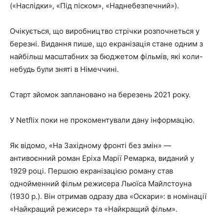
(«Наслідки», «Під піском», «Наднебезпечний»).
Очікується, що виробництво стрічки розпочнеться у
березні. Видання пише, що екранізація стане одним з
найбільш масштабних за бюджетом фільмів, які коли-
небудь були зняті в Німеччині.
Старт зйомок заплановано на березень 2021 року.
У Netflix поки не прокоментували дану інформацію.
Як відомо, «На Західному фронті без змін» —
антивоєнний роман Еріха Марії Ремарка, виданий у
1929 році. Першою екранізацією роману став
однойменний фільм режисера Льюїса Майлстоуна
(1930 р.). Він отримав одразу два «Оскари»: в номінації
«Найкращий режисер» та «Найкращий фільм».