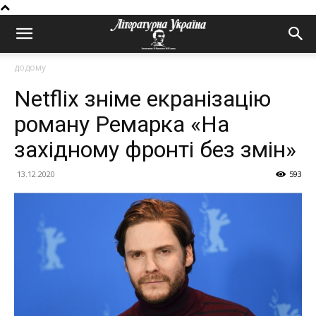
додому
Netflix зніме екранізацію
роману Ремарка «На
західному фронті без змін»
13.12.2020
593