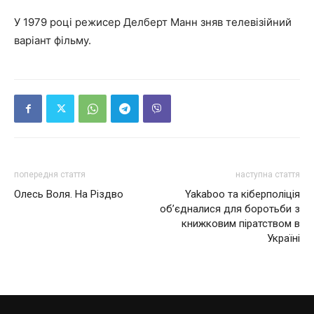
У 1979 році режисер Делберт Манн зняв телевізійний
варіант фільму.
попередня стаття
наступна стаття
Олесь Воля. На Різдво
Yakaboo та кіберполіція
об’єдналися для боротьби з
книжковим піратством в
Україні