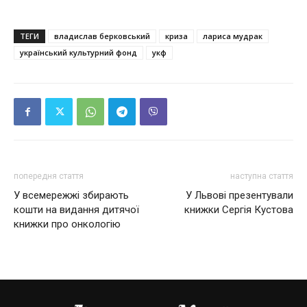
ТЕГИ
владислав берковський
криза
лариса мудрак
український культурний фонд
укф
попередня стаття
наступна стаття
У всемережжі збирають
У Львові презентували
кошти на видання дитячої
книжки Сергія Кустова
книжки про онкологію