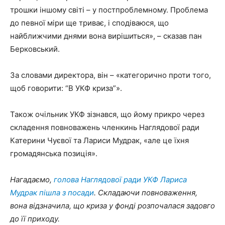
трошки іншому світі – у постпроблемному. Проблема
до певної міри ще триває, і сподіваюся, що
найближчими днями вона вирішиться», – сказав пан
Берковський.
За словами директора, він – «категорично проти того,
щоб говорити: “В УКФ криза”».
Також очільник УКФ зізнався, що йому прикро через
складення повноважень членкинь Наглядової ради
Катерини Чуєвої та Лариси Мудрак, «але це їхня
громадянська позиція».
Нагадаємо,
голова Наглядової ради УКФ Лариса
Мудрак пішла з посади
. Складаючи повноваження,
вона відзначила, що криза у фонді розпочалася задовго
до її приходу.