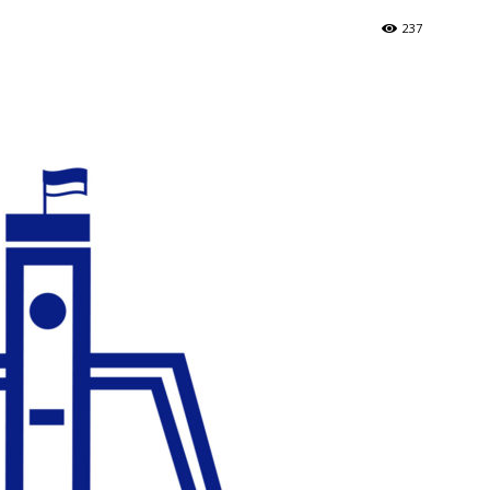
Україна
237
–
Літукраїна