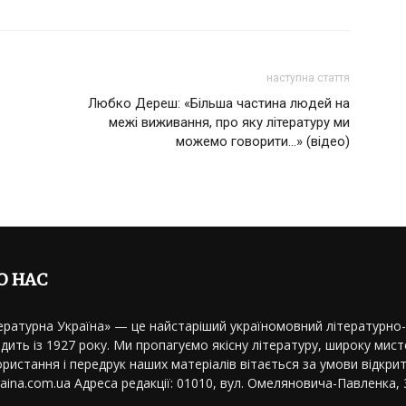
наступна стаття
Любко Дереш: «Більша частина людей на
межі виживання, про яку літературу ми
можемо говорити…» (відео)
О НАС
ературна Україна» — це найстаріший україномовний літературно
дить із 1927 року. Ми пропагуємо якісну літературу, широку мисте
ристання і передрук наших матеріалів вітається за умови відкрит
kraina.com.ua Адреса редакції: 01010, вул. Омеляновича-Павленка, 3