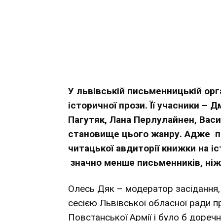
У львівській письменницькій орга
історичної прози. Її учасники – 
Пагутяк, Лана Перлулайнен, Ва
становище цього жанру. Адже п
читацької авдиторії книжки на і
значно менше письменників, ніж 
Олесь Дяк – модератор засідання, з
сесією Львівської обласної ради 
Повстанської Армії і було б доре