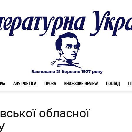
ЛУ»
ARS POETICA
ПРОЗА
КНИЖКОВЕ REVIEW
ПОГЛЯД
П
Літературна
вської обласної
У