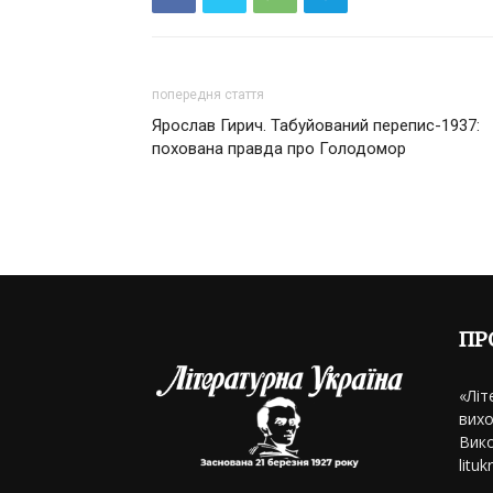
попередня стаття
Ярослав Гирич. Табуйований перепис-1937:
похована правда про Голодомор
ПР
«Літ
вихо
Вико
litu