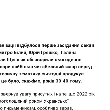
нізації відбулося перше засідання секції
Дмитро Білий, Юрій Грешко, Галина
силь Щеглюк обговорили сьогоденне
опри найбільш читабельний жанр серед
сторичну тематику сьогодні продукує
це було, скажімо, років 30-40 тому.
вернув увагу присутніх і на те, що 2022 рік
проголошений роком Української
чно письменникам, особливо зараз,