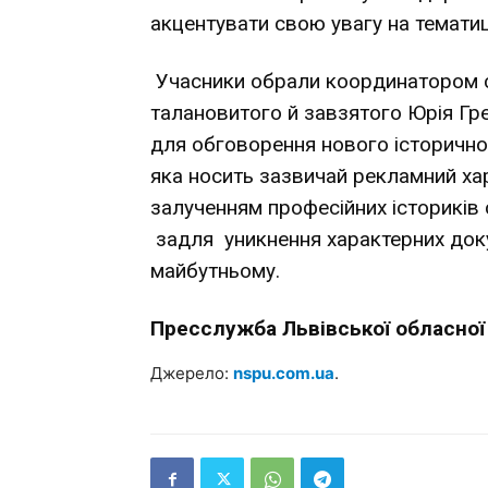
акцентувати свою увагу на тематиц
Учасники обрали координатором се
талановитого й завзятого Юрія Гре
для обговорення нового історичног
яка носить зазвичай рекламний ха
залученням професійних істориків
задля уникнення характерних док
майбутньому.
Пресслужба Львівської обласної 
Джерело:
nspu.com.ua
.