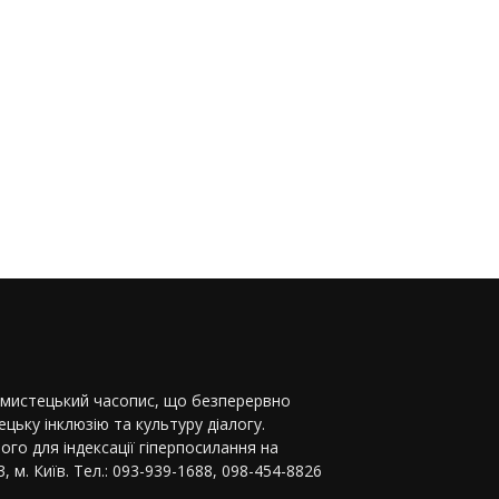
-мистецький часопис, що безперервно
цьку інклюзію та культуру діалогу.
ого для індексації гіперпосилання на
, м. Київ. Тел.: 093-939-1688, 098-454-8826