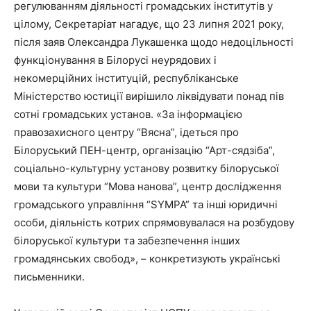
регулюванням діяльності громадських інститутів у
цілому, Секретаріат нагадує, що 23 липня 2021 року,
після заяв Олександра Лукашенка щодо недоцільності
функціонування в Білорусі неурядових і
некомерційних інституцій, республіканське
Міністерство юстиції вирішило ліквідувати понад пів
сотні громадських установ. «За інформацією
правозахисного центру “Вясна”, ідеться про
Білоруський ПЕН-центр, організацію “Арт-сядзіба”,
соціально-культурну установу розвитку білоруської
мови та культури “Мова нанова”, центр дослідження
громадського управління “SYMPA” та інші юридичні
особи, діяльність котрих спрямовувалася на розбудову
білоруської культури та забезпечення інших
громадянських свобод», – конкретизують українські
письменники.