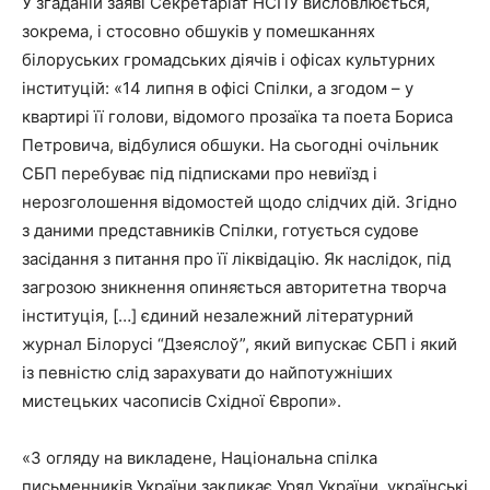
У згаданій заяві Секретаріат НСПУ висловлюється,
зокрема, і стосовно обшуків у помешканнях
білоруських громадських діячів і офісах культурних
інституцій: «14 липня в офісі Спілки, а згодом – у
квартирі її голови, відомого прозаїка та поета Бориса
Петровича, відбулися обшуки. На сьогодні очільник
СБП перебуває під підписками про невиїзд і
нерозголошення відомостей щодо слідчих дій. Згідно
з даними представників Спілки, готується судове
засідання з питання про її ліквідацію. Як наслідок, під
загрозою зникнення опиняється авторитетна творча
інституція, […] єдиний незалежний літературний
журнал Білорусі “Дзеяслоў”, який випускає СБП і який
із певністю слід зарахувати до найпотужніших
мистецьких часописів Східної Європи».
«З огляду на викладене, Національна спілка
письменників України закликає Уряд України, українські