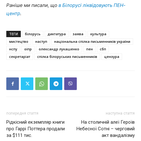
Раніше ми писали, що
в Білорусі ліквідовують ПЕН-
центр
.
ТЕГИ
білорусь
диктатура
заява
культура
мистецтво
наступ
національна спілка письменників україни
нспу
оіпр
олександр лукашенко
пен
сбп
секретаріат
спілка білоруських письменників
цензура
попередня стаття
наступна стаття
Рідкісний екземпляр книги
На столичній алеї Героїв
про Гаррі Поттера продали
Небесної Сотні – черговий
за $111 тис.
акт вандалізму