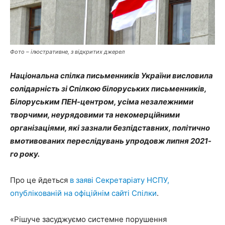
Фото – ілюстративне, з відкритих джерел
Національна спілка письменників України висловила
солідарність зі Спілкою білоруських письменників,
Білоруським ПЕН-центром, усіма незалежними
творчими, неурядовими та некомерційними
організаціями, які зазнали безпідставних, політично
вмотивованих переслідувань упродовж липня 2021-
го року.
Про це йдеться
в заяві Секретаріату НСПУ,
опублікованій на офіційнім сайті Спілки
.
«Рішуче засуджуємо системне порушення