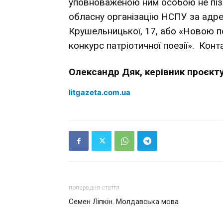
уповноваженою ним особою не пізн
обласну організацію НСПУ за адрес
Крушельницької, 17, або «Новою п
конкурс патріотичної поезії». Кон
Олександр Дяк, керівник проєкт
litgazeta.com.ua
попередня стаття
Семен Ліпкін. Молдавська мова