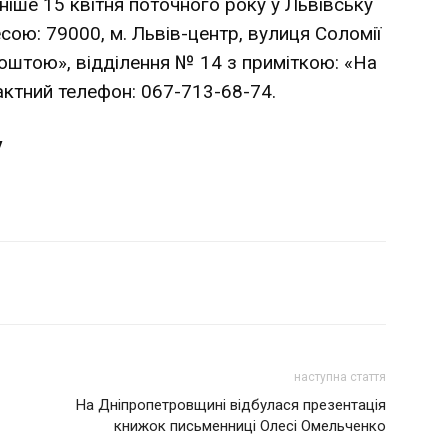
іше 15 квітня поточного року у Львівську
ою: 79000, м. Львів-центр, вулиця Соломії
оштою», відділення № 14 з приміткою: «На
тактний телефон: 067-713-68-74.
у
наступна стаття
На Дніпропетровщині відбулася презентація
книжок письменниці Олесі Омельченко