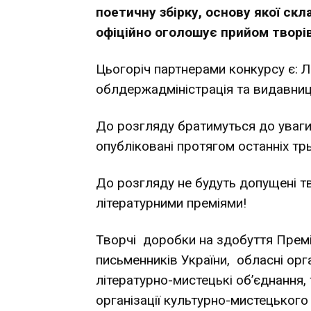
поетичну збірку, основу якої ск
офіційно оголошує прийом творів 
Цьогоріч партнерами конкурсу є: 
облдержадміністрація та видавниц
До розгляду братимуться до уваги
опубліковані протягом останніх трь
До розгляду не будуть допущені т
літературними преміями!
Творчі доробки на здобуття Премі
письменників України, обласні орга
літературно-мистецькі об’єднання,
організації культурно-мистецького