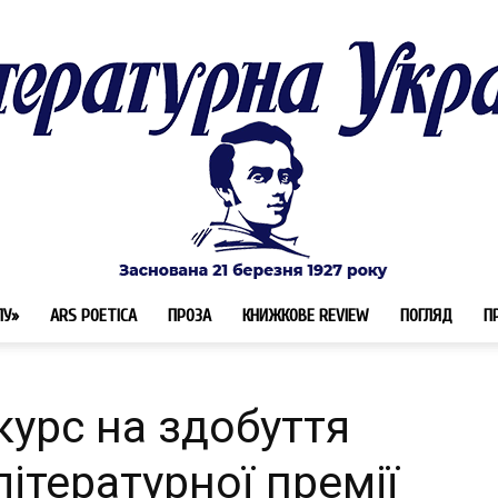
ЛУ»
ARS POETICA
ПРОЗА
КНИЖКОВЕ REVIEW
ПОГЛЯД
П
Літературна
урс на здобуття
літературної премії