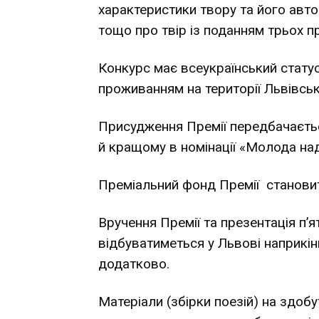
характеристики твору та його автор
тощо про твір із поданням трьох пр
Конкурс має всеукраїнський стату
проживанням на території Львівськ
Присудження Премії передбачаєть
й кращому в номінації «Молода наді
Преміальний фонд Премії становит
Вручення Премії та презентація п’ят
відбуватиметься у Львові наприкін
додатково.
Матеріали (збірки поезій) на здоб