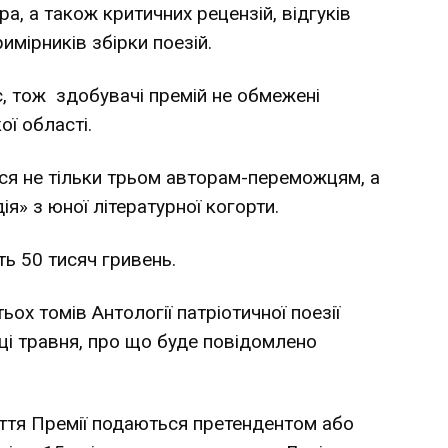
а, а також критичних рецензій, відгуків
имірників збірки поезій.
с, тож здобувачі премій не обмежені
ої області.
ся не тільки трьом авторам-переможцям, а
я» з юної літературної когорти.
ь 50 тисяч гривень.
ьох томів Антології патріотичної поезії
ці травня, про що буде повідомлено
уття Премії подаються претендентом або