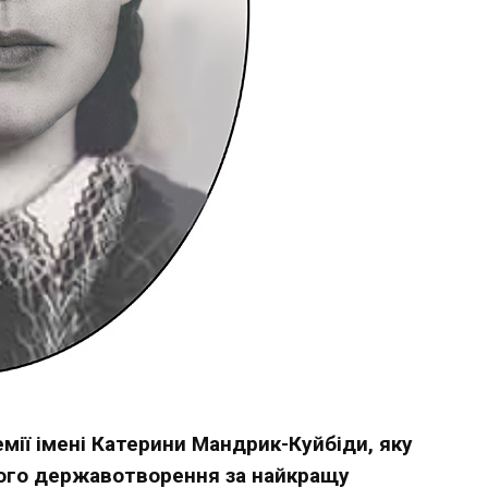
емії імені Катерини Мандрик-Куйбіди, яку
ного державотворення за найкращу