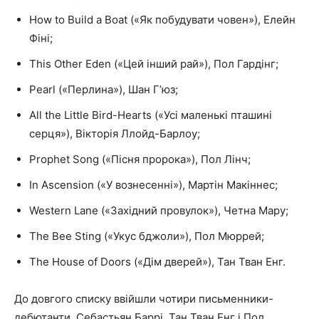
How to Build a Boat («Як побудувати човен»), Елейн
Фіні;
This Other Eden («Цей інший рай»), Пол Гардінг;
Pearl («Перлина»), Шан Гʼюз;
All the Little Bird-Hearts («Усі маленькі пташині
серця»), Вікторія Ллойд-Барлоу;
Prophet Song («Пісня пророка»), Пол Лінч;
In Ascension («У вознесенні»), Мартін Макіннес;
Western Lane («Західний провулок»), Четна Мару;
The Bee Sting («Укус бджоли»), Пол Мюррей;
The House of Doors («Дім дверей»), Тан Тван Енг.
До довгого списку ввійшли чотири письменники-
дебютанти. Себастьян Баррі, Тан Тван Енг і Пол