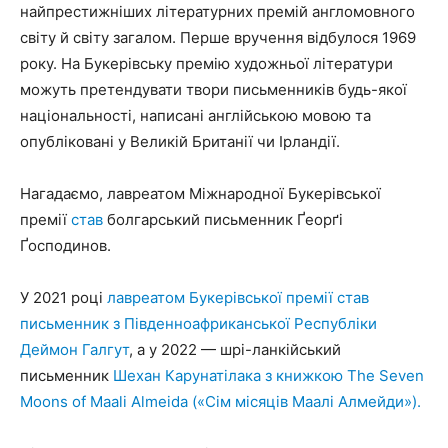
найпрестижніших літературних премій англомовного
світу й світу загалом. Перше вручення відбулося 1969
року. На Букерівську премію художньої літератури
можуть претендувати твори письменників будь-якої
національності, написані англійською мовою та
опубліковані у Великій Британії чи Ірландії.
Нагадаємо, лавреатом Міжнародної Букерівської
премії
став
болгарський письменник Ґеорґі
Ґосподинов.
У 2021 році
лавреатом Букерівської премії став
письменник з Південноафриканської Республіки
Деймон Галгут
, а у 2022 — шрі-ланкійський
письменник
Шехан Карунатілака з книжкою The Seven
Moons of Maali Almeida («Сім місяців Маалі Алмейди»).