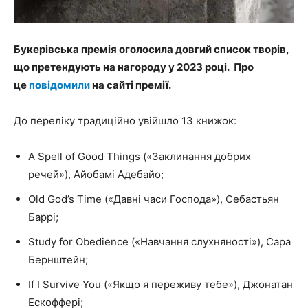
Букерівська премія оголосила довгий список творів,
що претендують на нагороду у 2023 році. Про
це
повідомили
на сайті премії.
До переліку традиційно увійшло 13 книжок:
A Spell of Good Things («Заклинання добрих
речей»), Айобамі Адебайо;
Old God’s Time («Давні часи Господа»), Себастьян
Баррі;
Study for Obedience («Навчання слухняності»), Сара
Бернштейн;
If I Survive You («Якщо я переживу тебе»), Джонатан
Ескоффері;