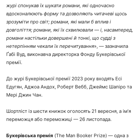
журі спонукав їх шукати романи, які одночасно
вдосконалюють форму та дозволяють читачеві щось
зрозуміти про світ; романи, які мали б вплив і
довголіття; романи, які їх схвилювали — і, насамперед,
романи настільки довершені й тонкі, що судді з
нетерпінням чекали їх перечитування
», — зазначила
Ґабі Вуд, виконавча директорка Фонду Букерівської
премії.
До журі Букерівської премії 2023 року входять Есі
Едугян, Аджоа Андох, Роберт Вебб, Джеймс Шапіро та
Мері Джин Чан.
Шортліст із шести книжок оголосять 21 вересня, а імʼя
переможця або переможиці — 26 листопада.
Букерівська премія
(The Man Booker Prize) — одна з