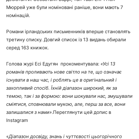
Мюррей уже були номіновані раніше, вони мають 7
номінацій.
Романи ірландських письменників вперше становлять
третину списку. Довгий список із 13 видань обирали
серед 163 книжок.
Голова журі Есі Едугян прокоментувала:
«Усі 13
романів проливають нове світло на те, що означає
існувати в наш час, і роблять це в оригінальний і
захопливий спосіб. Їхній діапазон широкий, як за
темою, так і за формою: вони шокували нас, змушували
сміятися, сповнювали мукою, але, перш за все, вони
залишалися з нами»
.Переглянути цей допис в
Instagram
«
Діапазон досвіду, знань і чуттєвості цьогорічного