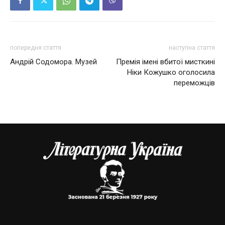
попередня стаття
наступна стаття
Андрій Содомора. Музей
Премія імені вбитої мисткині
Ніки Кожушко оголосила
переможців