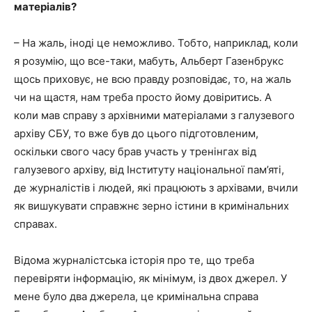
матеріалів?
– На жаль, іноді це неможливо. Тобто, наприклад, коли
я розумію, що все-таки, мабуть, Альберт Газенбрукс
щось приховує, не всю правду розповідає, то, на жаль
чи на щастя, нам треба просто йому довіритись. А
коли мав справу з архівними матеріалами з галузевого
архіву СБУ, то вже був до цього підготовленим,
оскільки свого часу брав участь у тренінгах від
галузевого архіву, від Інституту національної пам’яті,
де журналістів і людей, які працюють з архівами, вчили
як вишукувати справжнє зерно істини в кримінальних
справах.
Відома журналістська історія про те, що треба
перевіряти інформацію, як мінімум, із двох джерел. У
мене було два джерела, це кримінальна справа