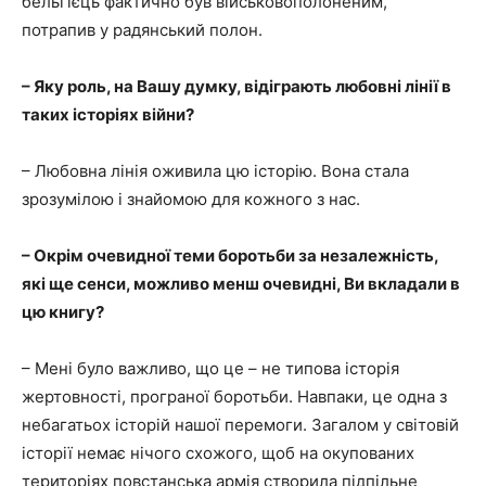
бельгієць фактично був військовополоненим,
потрапив у радянський полон.
– Яку роль, на Вашу думку, відіграють любовні лінії в
таких історіях війни?
– Любовна лінія оживила цю історію. Вона стала
зрозумілою і знайомою для кожного з нас.
– Окрім очевидної теми боротьби за незалежність,
які ще сенси, можливо менш очевидні, Ви вкладали в
цю книгу?
– Мені було важливо, що це – не типова історія
жертовності, програної боротьби. Навпаки, це одна з
небагатьох історій нашої перемоги. Загалом у світовій
історії немає нічого схожого, щоб на окупованих
територіях повстанська армія створила підпільне