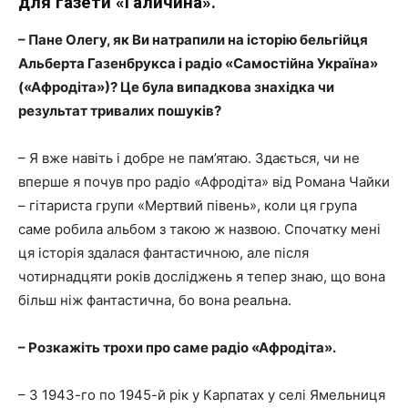
для газети «Галичина».
– Пане Олегу, як Ви натрапили на історію бельгійця
Альберта Газенбрукса і радіо «Самостійна Україна»
(«Афродіта»)? Це була випадкова знахідка чи
результат тривалих пошуків?
– Я вже навіть і добре не пам’ятаю. Здається, чи не
вперше я почув про радіо «Афродіта» від Романа Чайки
– гітариста групи «Мертвий півень», коли ця група
саме робила альбом з такою ж назвою. Спочатку мені
ця історія здалася фантастичною, але після
чотирнадцяти років досліджень я тепер знаю, що вона
більш ніж фантастична, бо вона реальна.
– Розкажіть трохи про саме радіо «Афродіта».
– З 1943-го по 1945-й рік у Карпатах у селі Ямельниця