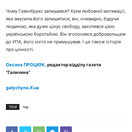
Чому Газенбрукс залишився? Крім любовної мотивації,
яка змусила його залишитися, він, очевидно, будучи
людиною, яка дуже цінує свободу, захопився цією
українською боротьбою. Він зголосився добровольцем
до УПА, його ніхто не примушував. І це також історія
про цінності.
Оксана ПРОЦЮК,
редактор відділу газети
“Галичина”
galychyna.if.ua
ТЕГИ
top