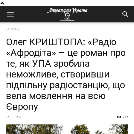
додому
Олег КРИШТОПА: «Радіо
«Афродіта» – це роман про
те, як УПА зробила
неможливе, створивши
підпільну радіостанцію, що
вела мовлення на всю
Європу
21.05.2025
237