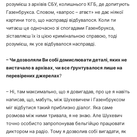
розумієш з архівів СБУ, колишнього КГБ, де допитують
Газенбрукса. Словом, «вапрос – атвєт» не дає ніякої
картини того, що насправді відбувалося. Коли ти
читаєш це одночасно зі спогадами Газенбрукса,
зіставляєш їх із цією кримінальною справою, тоді
розумієш, як усе відбувалося насправді.
– Чи дозволяли Ви собі домислювати деталі, яких не
вистачало в архівах, чи все ґрунтувалося лише на
перевірених джерелах
?
– Ні, там максимально, що я довигадав, про це я навіть
написав, що, мабуть, між Шухевичем і Газенбруксом
міг відбутися такий приблизно діалог. Яка саме
розмова між ними тривала, я не знаю. Але Шухевич
точно особисто запропонував бельгійцю працювати
диктором на радіо. Тому я дозволив собі вигадати, як