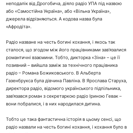
неподалік від Дрогобича, діяло радіо УПА під назвою
або «Самостійна Україна», або «Вільна Україна»,
джерела відрізняються. А кодова назва була
«Афродіта».
Радіо назване на честь богині кохання, і якось так
сталося, що згодом між його працівниками зав’язалися
романтичні взаємини. Тобто, дикторка «Зіна» – це її
позивний – вийшла заміж за технічного працівника
радіо – Романа Божиковського. В Альберта
Газенбрукса була дівчина Павліна. В Ярослава Старуха,
директора радіо, відомого українського підпільника,
зав’язався роман з секретаркою радіо Іриною Гевак –
вони побралися, і в них народилася дитина.
Тобто це така фантастична історія в цьому сенсі, що
радіо назвали на честь богині кохання, і кохання було в