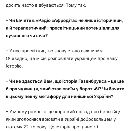
досить часто відбуваються. Тому так.
– Чи бачите в «Радіо «Афродіта» не лише історичний,
а й терапевтичний і просвітницький потенціали для
сучасного читача?
– У нас просвітництво знову стало важливим.
Очевидно, це місія розповідати українцям про нашу
історію.
– Чи не здається Вам, що історія Газенбрукса – це ще
й про чужинця, який став своїм у боротьбі? Чи бачите
в цьому певну метафору для нинішньої України?
– У моєму романі є ще короткий епізод про бельгійця,
який зголосився воювати в Україні добровольцем у
лютому 22-го року. Це історія про цінності.