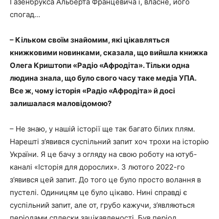
Газенбрукса Альберта Францевича і, власне, його
спогад…
– Кільком своїм знайомим, які цікавляться
книжковими новинками, сказала, що вийшла книжка
Олега Криштопи «Радіо «Афродіта». Тільки одна
людина знала, що було свого часу таке медіа УПА.
Все ж, чому історія «Радіо «Афродіта» й досі
залишалася маловідомою?
– Не знаю, у нашій історії ще так багато білих плям.
Нарешті з’явився суспільний запит хоч трохи на історію
України. Я це бачу з огляду на свою роботу на ютуб-
каналі «Історія для дорослих». З лютого 2022-го
з’явився цей запит. До того це було просто волання в
пустелі. Одиницям це було цікаво. Нині справді є
суспільний запит, але от, грубо кажучи, з’являються
періодами сплески зацікавленості. Був період