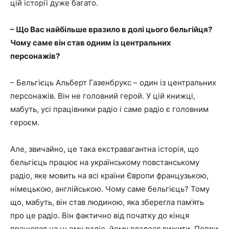
цій історії дуже багато.
– Що Вас найбільше вразило в долі цього бельгійця?
Чому саме він став одним із центральних
персонажів?
– Бельгієць Альберт Газенбрукс – один із центральних
персонажів. Він не головний герой. У цій книжці,
мабуть, усі працівники радіо і саме радіо є головним
героєм.
Але, звичайно, це така екстравагантна історія, що
бельгієць працює на українському повстанському
радіо, яке мовить на всі країни Європи французькою,
німецькою, англійською. Чому саме бельгієць? Тому
що, мабуть, він став людиною, яка зберегла пам’ять
про це радіо. Він фактично від початку до кінця
працював на цьому радіо, йому вдалося вижити. Попри