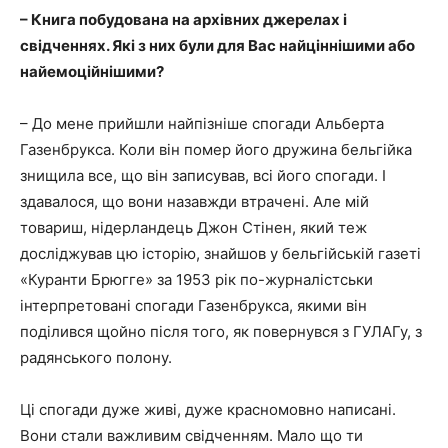
– Книга побудована на архівних джерелах і
свідченнях. Які з них були для Вас найціннішими або
найемоційнішими?
– До мене прийшли найпізніше спогади Альберта
Газенбрукса. Коли він помер його дружина бельгійка
знищила все, що він записував, всі його спогади. І
здавалося, що вони назавжди втрачені. Але мій
товариш, нідерландець Джон Стінен, який теж
досліджував цю історію, знайшов у бельгійській газеті
«Куранти Брюгге» за 1953 рік по-журналістськи
інтерпретовані спогади Газенбрукса, якими він
поділився щойно після того, як повернувся з ГУЛАГу, з
радянського полону.
Ці спогади дуже живі, дуже красномовно написані.
Вони стали важливим свідченням. Мало що ти