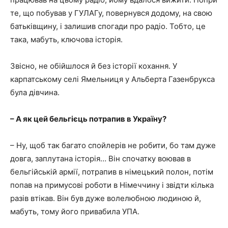
те, що побував у ГУЛАГу, повернувся додому, на свою
батьківщину, і залишив спогади про радіо. Тобто, це
така, мабуть, ключова історія.
Звісно, не обійшлося й без історії кохання. У
карпатському селі Ямельниця у Альберта Газенбрукса
була дівчина.
– А як цей бельгієць потрапив в Україну?
– Ну, щоб так багато спойлерів не робити, бо там дуже
довга, заплутана історія… Він спочатку воював в
бельгійській армії, потрапив в німецький полон, потім
попав на примусові роботи в Німеччину і звідти кілька
разів втікав. Він був дуже волелюбною людиною й,
мабуть, тому його привабила УПА.