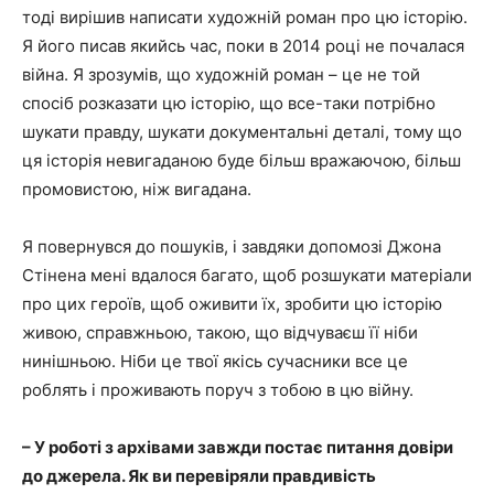
тоді вирішив написати художній роман про цю історію.
Я його писав якийсь час, поки в 2014 році не почалася
війна. Я зрозумів, що художній роман – це не той
спосіб розказати цю історію, що все-таки потрібно
шукати правду, шукати документальні деталі, тому що
ця історія невигаданою буде більш вражаючою, більш
промовистою, ніж вигадана.
Я повернувся до пошуків, і завдяки допомозі Джона
Стінена мені вдалося багато, щоб розшукати матеріали
про цих героїв, щоб оживити їх, зробити цю історію
живою, справжньою, такою, що відчуваєш її ніби
нинішньою. Ніби це твої якісь сучасники все це
роблять і проживають поруч з тобою в цю війну.
– У роботі з архівами завжди постає питання довіри
до джерела. Як ви перевіряли правдивість