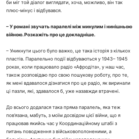
би міг той діалог виглядати, хоча, можливо, він так
плюс-мінус і відбувався.
– У романі звучать паралелі між минулим і нинішньою
війною. Розкажіть про це докладніше.
– Уникнути цього було важко, це така історія з кількох
пластів. Паралельно події відбуваються у 1943– 1945
роках, коли працювало радіо «Афродіта», у наш час,
також розповідаю про свою пошукову роботу, про те,
як мені вдавалося дізнатися про це радіо, як виринали
ці пазли, які, здавалося б, уже назавжди втрачені.
До всього додалася така пряма паралель, яка теж
пов’язана, мабуть, з моїм досвідом цієї війни, що я
працював якийсь час у Координаційному штабі з
питань поводження з військовополоненими, а