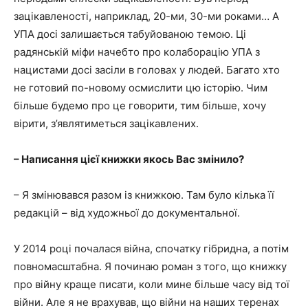
зацікавленості, наприклад, 20-ми, 30-ми роками… А
УПА досі залишається табуйованою темою. Ці
радянській міфи начебто про колаборацію УПА з
нацистами досі засіли в головах у людей. Багато хто
не готовий по-новому осмислити цю історію. Чим
більше будемо про це говорити, тим більше, хочу
вірити, з’являтиметься зацікавлених.
– Написання цієї книжки якось Вас змінило?
– Я змінювався разом із книжкою. Там було кілька її
редакцій – від художньої до документальної.
У 2014 році почалася війна, спочатку гібридна, а потім
повномасштабна. Я починаю роман з того, що книжку
про війну краще писати, коли мине більше часу від тої
війни. Але я не врахував, що війни на наших теренах