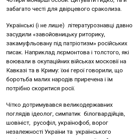
забагато честі для двірцевого сраколиза.
Українські (і не лише) літературознавці давно
засудили «завойовницьку риторику,
закамуфльовану під патріотизм» російських
писак. Наприклад лєрмонтова і толстого, які
воювали в окупаційних військах московії на
Кавказі та в Криму: їхні герої говорили, що
боротьба малих народів приречена і їм
потрібно скоритися росії.
Чітко дотримувався великодержавних
поглядів ідеолог, симпатик білогвардійців,
шовініст, русофіл, українофоб, ворог
незалежності України та українського