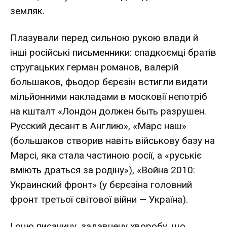
земляк.
Плазували перед сильною рукою влади й
інші російські письменники: спадкоємці братів
стругацьких герман романов, валерій
большаков, фьодор бєрєзін встигли видати
мільйонними накладами в московії непотріб
на кшталт «Лондон должен быть разрушен.
Русский десант в Англию», «Марс наш»
(большаков створив навіть військову базу на
Марсі, яка стала частиною росії, а «руськіє
вміють драться за родіну»), «Война 2010:
Украинский фронт» (у бєрєзіна головний
фронт третьої світової війни — Україна).
І оцю писанину, задавнену хворобу, що