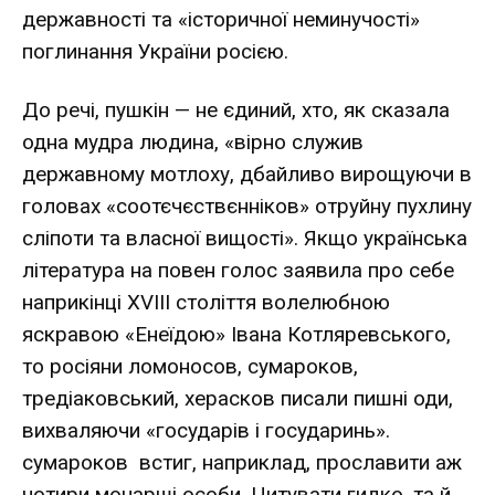
державності та «історичної неминучості»
поглинання України росією.
До речі, пушкін — не єдиний, хто, як сказала
одна мудра людина, «вірно служив
державному мотлоху, дбайливо вирощуючи в
головах «соотєчєствєнніков» отруйну пухлину
сліпоти та власної вищості». Якщо українська
література на повен голос заявила про себе
наприкінці XVIII століття волелюбною
яскравою «Енеїдою» Івана Котляревського,
то росіяни ломоносов, сумароков,
тредіаковський, херасков писали пишні оди,
вихваляючи «государів і государинь».
сумароков встиг, наприклад, прославити аж
чотири монарші особи. Цитувати гидко, та й