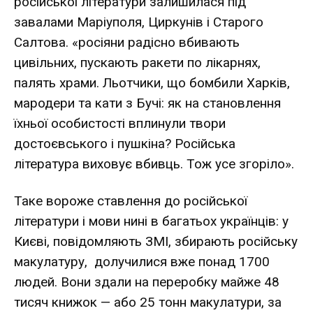
російської літератури залишилася під
завалами Маріуполя, Циркунів і Старого
Салтова. «росіяни радісно вбивають
цивільних, пускають ракети по лікарнях,
палять храми. Льотчики, що бомбили Харків,
мародери та кати з Бучі: як на становлення
їхньої особистості вплинули твори
достоєвського і пушкіна? Російська
література виховує вбивць. Тож усе згоріло».
Таке вороже ставлення до російської
літератури і мови нині в багатьох українців: у
Києві, повідомляють ЗМІ, збирають російську
макулатуру, долучилися вже понад 1700
людей. Вони здали на переробку майже 48
тисяч книжок — або 25 тонн макулатури, за