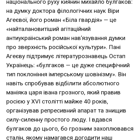
національного руху киянин михайло булгаков:
на думку доктора філологічних наук Віри
Агеєвої, його роман «Біла гвардія» — це
«найталановитіший агітаційний
антиукраїнський роман нав’язування думки
про зверхність російської культури». Пані
Агеєву підтримує літературознавець Остап
Українець: «булгаков — це дуже специфічний
тип поклоніння імперському шовінізму». Він
навіть спробував відбілити абсолютного
маніяка царя івана грозного, який правив
росією у XVI столітті майже 40 років,
організував репресивний апарат та знищив
силу-силенну простого люду. І вдався
булгаков до цього, бо грозним захоплювався
сталін, якому намагався догодити наш