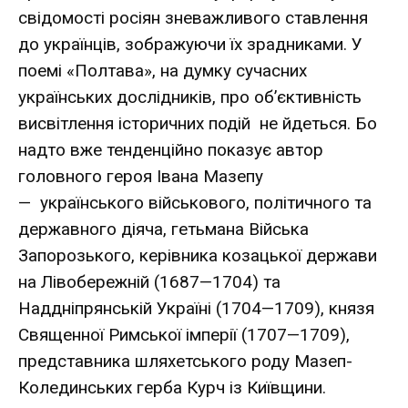
свідомості росіян зневажливого ставлення
до українців, зображуючи їх зрадниками. У
поемі «Полтава», на думку сучасних
українських дослідників, про об’єктивність
висвітлення історичних подій не йдеться. Бо
надто вже тенденційно показує автор
головного героя Івана Мазепу
— українського військового, політичного та
державного діяча, гетьмана Війська
Запорозького, керівника козацької держави
на Лівобережній (1687—1704) та
Наддніпрянській Україні (1704—1709), князя
Священної Римської імперії (1707—1709),
представника шляхетського роду Мазеп-
Колединських герба Курч із Київщини.