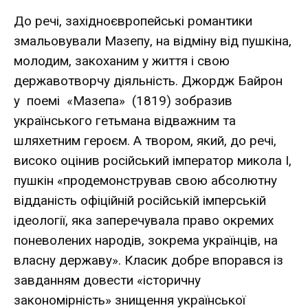
До речі, західноєвропейські романтики
змальовували Мазепу, на відміну від пушкіна,
молодим, закоханим у життя і свою
державотворчу діяльність. Джордж Байрон
у поемі «Мазепа» (1819) зобразив
українського гетьмана відважним та
шляхетним героєм. А твором, який, до речі,
високо оцінив російський імператор микола І,
пушкін «продемонстрував свою абсолютну
відданість офіційній російській імперській
ідеології, яка заперечувала право окремих
поневолених народів, зокрема українців, на
власну державу». Класик добре впорався із
завданням довести «історичну
закономірність» знищення української