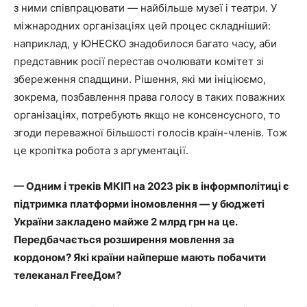
з ними співпрацювати — найбільше музеї і театри. У
міжнародних організаціях цей процес складніший:
наприклад, у ЮНЕСКО знадобилося багато часу, аби
представник росії перестав очолювати комітет зі
збереження спадщини. Рішення, які ми ініціюємо,
зокрема, позбавлення права голосу в таких поважних
організаціях, потребують якщо не консенсусного, то
згоди переважної більшості голосів країн-членів. Тож
це кропітка робота з аргументації.
— Одним і треків МКІП на 2023 рік в інформполітиці є
підтримка платформи іномовлення — у бюджеті
України закладено майже 2 млрд грн на це.
Передбачається розширення мовлення за
кордоном? Які країни найперше мають побачити
телеканал FreeДом?