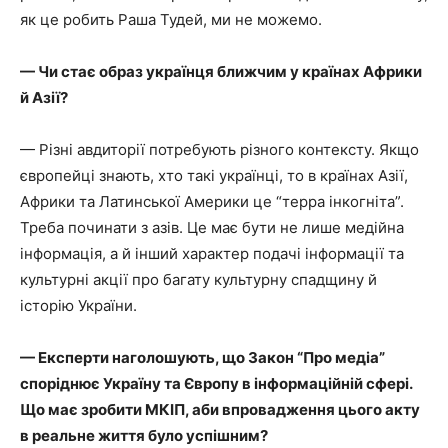
як це робить Раша Тудей, ми не можемо.
— Чи стає образ українця ближчим у країнах Африки
й Азії?
— Різні авдиторії потребують різного контексту. Якщо
європейці знають, хто такі українці, то в країнах Азії,
Африки та Латинської Америки це “терра інкогніта”.
Треба починати з азів. Це має бути не лише медійна
інформація, а й інший характер подачі інформації та
культурні акції про багату культурну спадщину й
історію України.
— Експерти наголошують, що Закон “Про медіа”
споріднює Україну та Європу в інформаційній сфері.
Що має зробити МКІП, аби впровадження цього акту
в реальне життя було успішним?