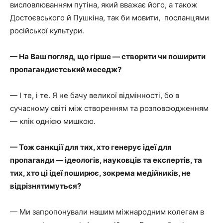
висловлюванням путіна, який вважає його, а також
Достоєвського й Пушкіна, так би мовити, посланцями
російської культури.
— На Ваш погляд, що гірше — створити чи поширити
пропагандистський меседж?
— І те, і те. Я не бачу великої відмінності, бо в
сучасному світі між створенням та розповсюдженням
— клік однією мишкою.
— Тож санкції для тих, хто генерує ідеї для
пропаганди — ідеологів, науковців та експертів, та
тих, хто ці ідеї поширює, зокрема медійників, не
відрізнятимуться?
— Ми запропонували нашим міжнародним колегам в