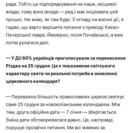
рада. Тобто це підпорядкування не наше, місцевої
влади, тому вона (влада — ред.) має ініціювати цей
процес. Не знаю, як там буде. З огляду на воєнні дії, я
гадаю, що варто вирішити питання з приводу Києво-
Печерської лаври. Ймовірно, після Почаївської, а вже
потім рухатися далі.
— У Дії 60% українців проголосували за перенесення
Різдва на 25 грудня. Це є показником світського
характеру свята чи реальної потреби в оновленні
церковного календаря?
— Переважна більшість православних церков святкує
саме 25 грудня за новоюліанським календарем. Між
тим, друга офіційна дата — 7 січня — зберігається.
Зміна дати обговорювалася давно. Це, насправді,
порушує прозаїчні питання. Ми всі живемо за