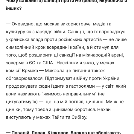
Чому важливі ці санкції проти Нетребко, Якубовича й
інших?
— Очевидно, що москва використовує медіа та
культуру як знаряддя війни. Санкції, що їх впроваджує
українська влада проти російських артистів — не лише
символічний крок всередині країни, а й стимул для
того, щоб розширити ці санкції на міжнародній арені,
зокерма в ЄС та США. Наскільки я знаю, у межах
комісії Єрмака — Макфола це питання також
обговорювалося. Підтримувати війну проти України,
продовжувати сюди їздити з гастролями — у світ, який
вони називають “якимось неправильним” (не
цитуватиму їх) — це, на мій погляд, цинічно. Ми ж не
циніки, тому треба з цинізмом боротися. Нехай
виступають у межах Тайги та Сибіру.
— Повалій, Лорак, Кіркоров, Басков ще зберігають