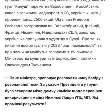
гурт “Калуш” переміг на Євробаченні, 9 російських
каналів залишили медіапростір ЄС, українські митці
провели понад 2500 акцій, Ukrainian Freedom
Orchestra гастролював по Великобританії, Ірландії,
Франції, Німеччині, Нідерландах і США, зрештою,
українська пролунала з аудіогіду у Луврі. Про те, які
питання досі актуальні у 2023 “році незламності”, та
про плани на майбутнє говоримо з очільником
Міністерства культури та інформаційної політики
Олександром Ткаченком.
— Пане міністре, пропоную розпочати нашу бесіду з
резонансної теми. За указом Президента у грудні
було створено міжвідомчу комісію щодо перевірки
використання майна Нижньої Лаври УПЦ МП. Які
проміжні результати?