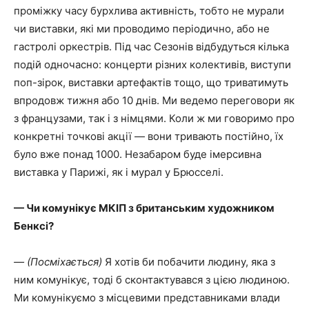
проміжку часу бурхлива активність, тобто не мурали
чи виставки, які ми проводимо періодично, або не
гастролі оркестрів. Під час Сезонів відбудуться кілька
подій одночасно: концерти різних колективів, виступи
поп-зірок, виставки артефактів тощо, що триватимуть
впродовж тижня або 10 днів. Ми ведемо переговори як
з французами, так і з німцями. Коли ж ми говоримо про
конкретні точкові акції — вони тривають постійно, їх
було вже понад 1000. Незабаром буде імерсивна
виставка у Парижі, як і мурал у Брюсселі.
— Чи комунікує МКІП з британським художником
Бенксі?
— (Посміхається)
Я хотів би побачити людину, яка з
ним комунікує, тоді б сконтактувався з цією людиною.
Ми комунікуємо з місцевими представниками влади