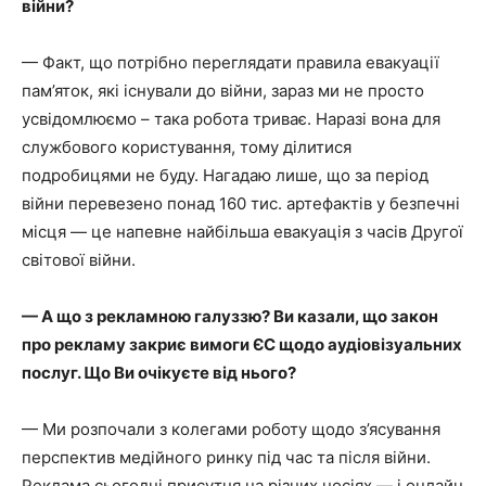
війни?
— Факт, що потрібно переглядати правила евакуації
пам’яток, які існували до війни, зараз ми не просто
усвідомлюємо – така робота триває. Наразі вона для
службового користування, тому ділитися
подробицями не буду. Нагадаю лише, що за період
війни перевезено понад 160 тис. артефактів у безпечні
місця — це напевне найбільша евакуація з часів Другої
світової війни.
— А що з рекламною галуззю? Ви казали, що закон
про рекламу закриє вимоги ЄС щодо аудіовізуальних
послуг. Що Ви очікуєте від нього?
— Ми розпочали з колегами роботу щодо з’ясування
перспектив медійного ринку під час та після війни.
Реклама сьогодні присутня на різних носіях — і онлайн