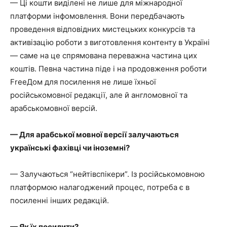
— Ці кошти виділені не лише для міжнародної
платформи інфомовлення. Вони передбачають
проведення відповідних мистецьких конкурсів та
активізацію роботи з виготовлення контенту в Україні
— саме на це спрямована переважна частина цих
коштів. Певна частина піде і на продовження роботи
FreeДом для посилення не лише їхньої
російськомовної редакції, але й англомовної та
арабськомовної версій.
— Для арабської мовної версії залучаються
українські фахівці чи іноземні?
— Залучаються “нейтівспікери”. Із російськомовною
платформою налагоджений процес, потреба є в
посиленні інших редакцій.
— Як їх посилити?