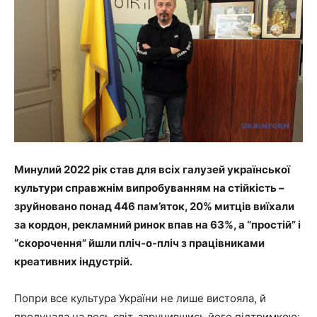
Минулий 2022 рік став для всіх галузей української
культури справжнім випробуванням на стійкість –
зруйновано понад 446 пам’яток, 20% митців виїхали
за кордон, рекламний ринок впав на 63%, а “простій” і
“скорочення” йшли пліч-о-пліч з працівниками
креативних індустрій.
Попри все культура України не лише вистояла, й
пролунала на весь світ, заручившись його підтримкою: