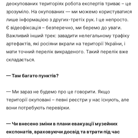
деокупованих територіях робота експертів триває – це
зрозуміло. На окупованих — ми можемо користуватися
лише інформацією з других-третіх рук. І це непросто.
Є відеофіксація – безперечно, ми беремо до уваги.
Важливий інший трек: завадити нелегальному трафіку
артефактів, які росіяни вкрали на території України, і
мати точний перелік викраденого. Такий перелік вже
складається.
— Там багато пунктів?
— Ми зараз не будемо про це говорити. Якщо
території окуповані – певні реєстри у нас існують, але
вони потребують перевірки.
— Чи внесено зміни в плани евакуації музейних
експонатів, враховуючи досвід та втрати під час