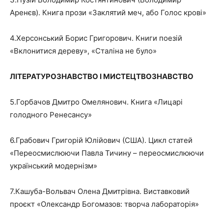
Аренєв). Книга прози «Заклятий меч, або Голос крові»
4.Херсонський Борис Григорович. Книги поезій
«Вклонитися дереву», «Сталіна не було»
ЛІТЕРАТУРОЗНАВСТВО І МИСТЕЦТВОЗНАВСТВО
5.Горбачов Дмитро Омелянович. Книга «Лицарі
голодного Ренесансу»
6.Грабович Григорій Юлійович (США). Цикл статей
«Переосмислюючи Павла Тичину – переосмислюючи
український модернізм»
7.Кашуба-Вольвач Олена Дмитрівна. Виставковий
проєкт «Олександр Богомазов: творча лабораторія»