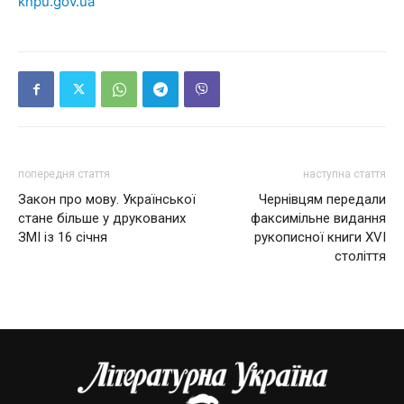
knpu.gov.ua
попередня стаття
наступна стаття
Закон про мову. Української
Чернівцям передали
стане більше у друкованих
факсимільне видання
ЗМІ із 16 січня
рукописної книги XVI
століття