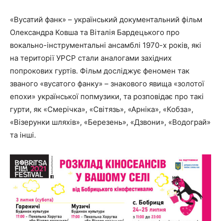
«Вусатий фанк» – український документальний фільм
Олександра Ковша та Віталія Бардецького про
вокально-інструментальні ансамблі 1970-х років, які
на території УРСР стали аналогами західних
попрокових гуртів. Фільм досліджує феномен так
званого «вусатого фанку» – знакового явища «золотої
епохи» української попмузики, та розповідає про такі
гурти, як «Смерічка», «Світязь», «Арніка», «Кобза»,
«Візерунки шляхів», «Березень», «Дзвони», «Водограй»
та інші.