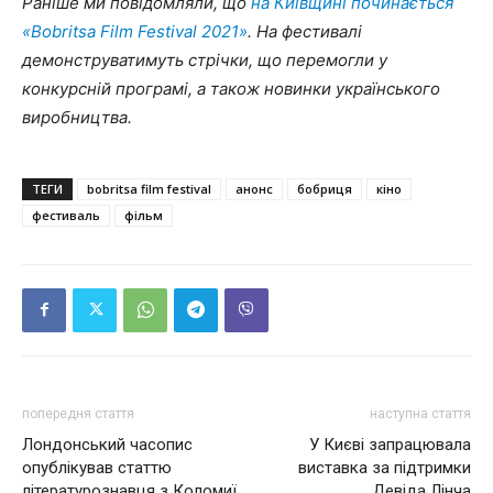
Раніше ми повідомляли, що
на Київщині починається
«Bobritsa Film Festival 2021»
. На фестивалі
демонструватимуть стрічки, що перемогли у
конкурсній програмі, а також новинки українського
виробництва.
ТЕГИ
bobritsa film festival
анонс
бобриця
кіно
фестиваль
фільм
попередня стаття
наступна стаття
Лондонський часопис
У Києві запрацювала
опублікував статтю
виставка за підтримки
літературознавця з Коломиї
Девіда Лінча