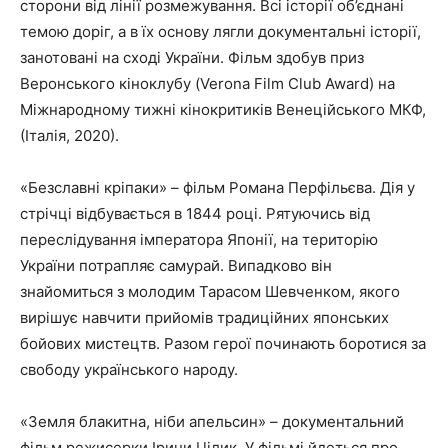
сторони від лінії розмежування. Всі історії об’єднані
темою доріг, а в їх основу лягли документальні історії,
занотовані на сході України. Фільм здобув приз
Веронського кіноклубу (Verona Film Club Award) на
Міжнародному тижні кінокритиків Венеційського МКФ,
(Італія, 2020).
«Безславні кріпаки» – фільм Романа Перфільєва. Дія у
стрічці відбувається в 1844 році. Рятуючись від
переслідування імператора Японії, на територію
України потрапляє самурай. Випадково він
знайомиться з молодим Тарасом Шевченком, якого
вирішує навчити прийомів традиційних японських
бойових мистецтв. Разом герої починають боротися за
свободу українського народу.
«Земля блакитна, ніби апельсин» – документальний
фільм режисерки Ірини Цілик. У фільмі йдеться про