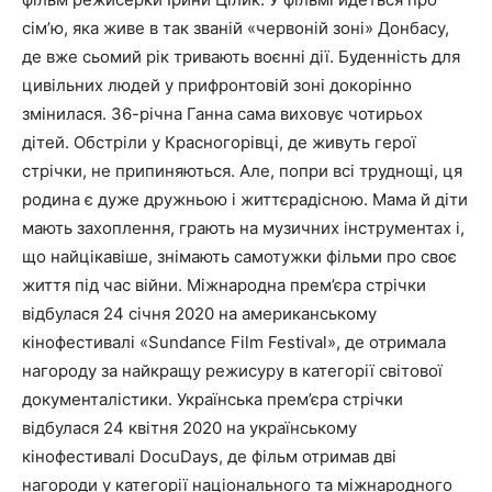
сім’ю, яка живе в так званій «червоній зоні» Донбасу,
де вже сьомий рік тривають воєнні дії. Буденність для
цивільних людей у прифронтовій зоні докорінно
змінилася. 36-річна Ганна сама виховує чотирьох
дітей. Обстріли у Красногорівці, де живуть герої
стрічки, не припиняються. Але, попри всі труднощі, ця
родина є дуже дружньою і життєрадісною. Мама й діти
мають захоплення, грають на музичних інструментах і,
що найцікавіше, знімають самотужки фільми про своє
життя під час війни. Міжнародна прем’єра стрічки
відбулася 24 січня 2020 на американському
кінофестивалі «Sundance Film Festival», де отримала
нагороду за найкращу режисуру в категорії світової
документалістики. Українська прем’єра стрічки
відбулася 24 квітня 2020 на українському
кінофестивалі DocuDays, де фільм отримав дві
нагороди у категорії національного та міжнародного