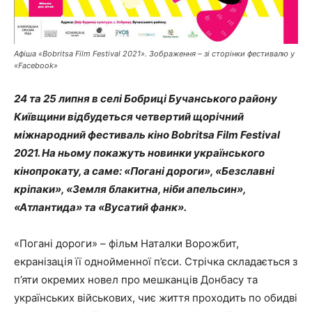
Афіша «Bobritsa Film Festival 2021». Зображення – зі сторінки фестивалю у
«Facebook»
24 та 25 липня в селі Бобриці Бучанського району
Київщини відбудеться четвертий щорічний
міжнародний фестиваль кіно Bobritsa Film Festival
2021. На ньому покажуть новинки українського
кінопрокату, а саме: «Погані дороги», «Безславні
кріпаки», «Земля блакитна, ніби апельсин»,
«Атлантида» та «Вусатий фанк».
«Погані дороги» – фільм Наталки Ворожбит,
екранізація її однойменної п’єси. Стрічка складається з
п’яти окремих новел про мешканців Донбасу та
українських військових, чиє життя проходить по обидві