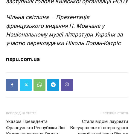
заступник голови Київської організації НСПУ
Чільна світлина — Презентація
французького видання П. Мовчана у
Національному музеї літератури України за
участю перекладачки Ніколь Лоран-Катріс
nspu.com.ua
попередня стаття
наступна стаття
Указом Президента
Стали відомі лауреати
Французької Республіки Ліні
Всеукраїнської літературної
Костенко вручено Орден
премії імені Ірини Вільде