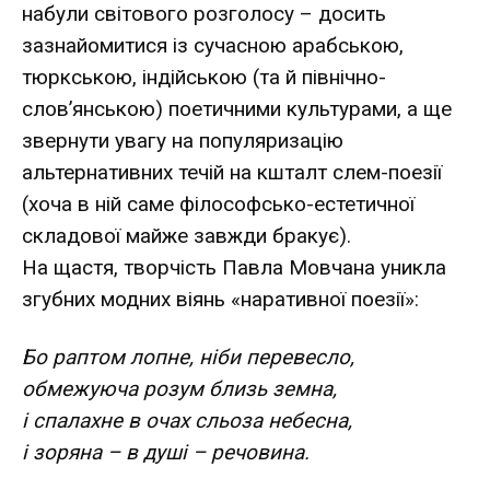
набули світового розголосу – досить
зазнайомитися із сучасною арабською,
тюркською, індійською (та й північно-
слов’янською) поетичними культурами, а ще
звернути увагу на популяризацію
альтернативних течій на кшталт слем-поезії
(хоча в ній саме філософсько-естетичної
складової майже завжди бракує).
На щастя, творчість Павла Мовчана уникла
згубних модних віянь «наративної поезії»:
Бо раптом лопне, ніби перевесло,
обмежуюча розум близь земна,
і спалахне в очах сльоза небесна,
і зоряна – в душі – речовина.