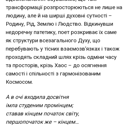
трансформації розпросторюються не лише на
людину, але й на ширші духовні сутності –
Родину, Рід, Землю і Людство. Відкинувши
недоречну патетику, поет розкриває їх саме
як структури всезагального Духу, що
перебувають у тісних взаємозв’язках і також
проходять складний шлях крізь одміни часу
та просторів, крізь Хаос – до осягнення
самості і спільності з гармонізованим
Космосом.
А в очі входила досвітня
імла студеним промінцем;
ставав кінцем початок світу,
першопочаток же – кінцем…