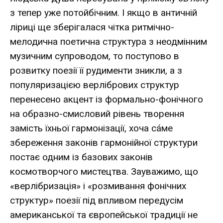
з тепер уже потойбічним. І якщо в античній
ліриці ще зберігалася чітка ритмічно-
мелодична поетична структура з неодмінним
музичним супроводом, то поступово в
розвитку поезії її рудименти зникли, а з
популяризацією верлібрових структур
перенесено акцент із формально-фонічного
на образно-смисловий рівень творення
замість їхньої гармонізації, хоча сáме
збереження законів гармонійної структури
постає одним із базових законів
космотворчого мистецтва. Зауважимо, що
«верлібризація» і «розмивання фонічних
структур» поезії під впливом передусім
американської та європейської традиції не