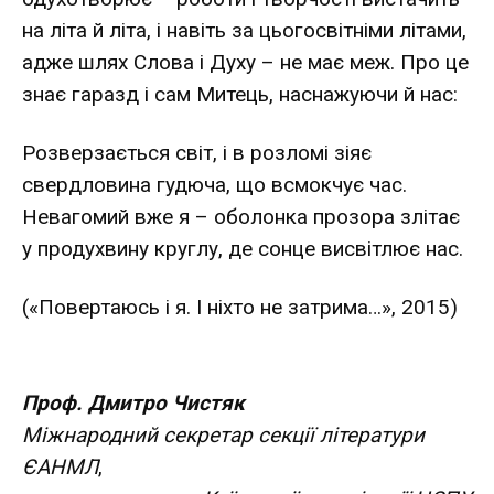
на літа й літа, і навіть за цьогосвітніми літами,
адже шлях Слова і Духу – не має меж. Про це
знає гаразд і сам Митець, наснажуючи й нас:
Розверзається світ, і в розломі зіяє
свердловина гудюча, що всмокчує час.
Невагомий вже я – оболонка прозора злітає
у продухвину круглу, де сонце висвітлює нас.
(«Повертаюсь і я. І ніхто не затрима…», 2015)
Проф. Дмитро Чистяк
Міжнародний секретар секції літератури
ЄАНМЛ
,