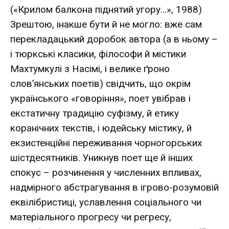
(«Крилом балкона піднятий угору…», 1988)
Зрештою, інакше бути й не могло: вже сам
перекладацький доробок автора (а в ньому –
і тюркські класики, філософи й містики
Махтумкулі з Насімі, і велике ґроно
слов’янських поетів) свідчить, що окрім
українського «говоріння», поет увібрав і
екстатичну традицію суфізму, й етику
коранічних текстів, і юдейську містику, й
екзистенційні переживання чорногорських
шістдесятників. Уникнув поет ще й інших
спокус – розчинення у численних впливах,
надмірного абстрагування в ігрово-розумовій
еквілібристиці, уславлення соціального чи
матеріального прогресу чи регресу,