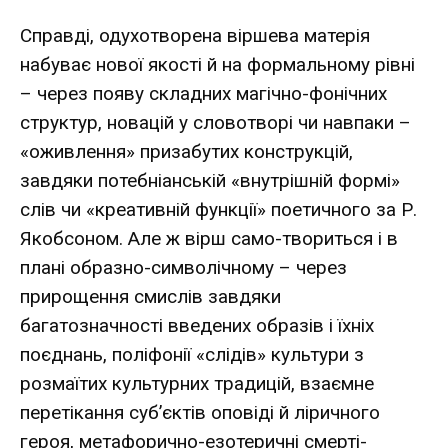
Справді, одухотворена віршева матерія
набуває нової якості й на формальному рівні
– через появу складних магічно-фонічних
структур, новацій у словотворі чи навпаки –
«оживлення» призабутих конструкцій,
завдяки потебніанській «внутрішній формі»
слів чи «креативній функції» поетичного за Р.
Якобсоном. Але ж вірш само-твориться і в
плані образно-символічному – через
прирощення смислів завдяки
багатозначності введених образів і їхніх
поєднань, поліфонії «слідів» культури з
розмаїтих культурних традицій, взаємне
перетікання суб’єктів оповіді й ліричного
героя, метафорично-езотеричні смерті-