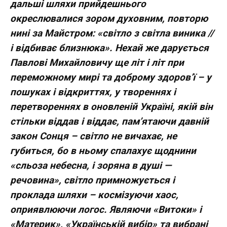
дальші шляхи прийдешнього
окреслювалися зором духовним, повторю
нині за Майстром: «світло з світла виника //
і відбиває близнюка». Нехай же дарується
Павлові Михайловичу ще літ і літ при
переможному мирі та доброму здоров’ї – у
пошуках і відкриттях, у твореннях і
перетвореннях в оновленій Україні, якій він
стільки віддав і віддає, пам’ятаючи давній
закон Сонця – світло не вичахає, не
губиться, бо в ньому спалахує щоднини
«сльоза небесна, і зоряна в душі —
речовина», світло примножується і
проклада шляхи – космізуючи хаос,
оприявлюючи логос. Являючи «Витоки» і
«Материк», «Українській вибір» та вибрані