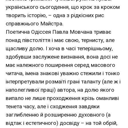
українського сьогодення, що крок за кроком
творить історію, – одна з рідкісних рис
справжнього Майстра.
Поетична Одіссея Павла Мовчана триває
понад півстоліття і має свою, тернисту, але
щасливу долю. І хоча в часі теперішньому,
здобувши заслужене визнання, вона досі не
має належного поширення серед масового
читача, імена знакові уважно стежили і тонко
інтерпретували розмаїті грані таланту (але ж і
наполегливої праці) автора, на долю якого
випало не лише проходження крізь оманливі
тенета часу, але і сходження завдяки
заглибленню й розширенню духовного (а
відтак і естетичного) досвіду – на той обрій,