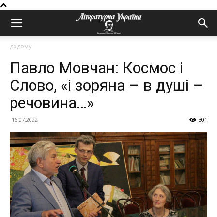
додому
Павло Мовчан: Космос і
Слово, «і зоряна – в душі –
речовина…»
16.07.2022
301