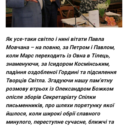
Як усе-таки світло і нині вітати Павла
Мовчана – на повню, за Петром і Павлом,
коли Марс переходить із Овна в Тілець,
знаменуючи, за Ісидором Космінським,
падіння оздобленої Гордині та підсилення
Творців Світла. Згадуючи нашу пам’ятну
розмову втрьох із Олександром Божком
опісля зборів Секретаріату Спілки
письменників, про шляхи порятунку якої
йшлося, коли широкі обрії славного
минулого, переступне сучасне, ближчі та