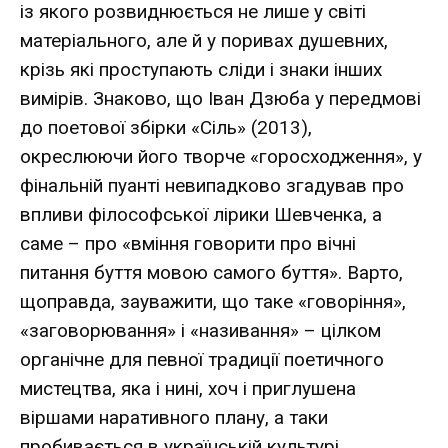
із якого розвиднюється не лише у світі
матеріального, але й у поривах душевних,
крізь які проступають сліди і знаки інших
вимірів. Знаково, що Іван Дзюба у передмові
до поетової збірки «Сіль» (2013),
окреслюючи його творче «горосходження», у
фінальній пуанті невипадково згадував про
впливи філософської лірики Шевченка, а
саме – про «вміння говорити про вічні
питання буття мовою самого буття». Варто,
щоправда, зауважити, що таке «говоріння»,
«заговорювання» і «називання» – цілком
органічне для певної традиції поетичного
мистецтва, яка і нині, хоч і приглушена
віршами наративного плану, а таки
пробивається в українській культурі.