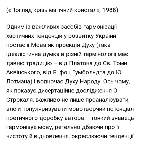
(«Погляд крізь магічний кристал», 1988)
Одним із важливих засобів гармонізації
хаотичних тенденцій у розвитку України
постає її Мова як проекція Духу (така
ідеалістична думка в різній термінології має
давню традицію – від Платона до Св. Томи
Аквінського, від В. фон Гумбольдта до Ю.
Лотмана) і водночас Духу Народу. Ось чому,
як показує дисертаційне дослідження О.
Строкаля, важливо не лише проаналізувати,
але й популяризувати мовотворчий потенціал
поетичного доробку автора – тонкий знавець
гармонізує мову, ретельно дбаючи про її
чистоту й відновлення, окреслюючи тенденції