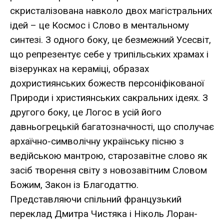
скристалізована навколо двох магістральних
ідей – це Космос і Слово в ментальному
синтезі. З одного боку, це безмежний Усесвіт,
що репрезентує себе у трипільських храмах і
візерунках на кераміці, образах
дохристиянських божеств персоніфікованої
Природи і християнських сакральних ідеях. З
другого боку, це Логос в усій його
давньогрецькій багатозначності, що сполучає
архаїчно-символічну українську пісню з
ведійською мантрою, старозавітне слово як
засіб творення світу з новозавітним Словом
Божим, Закон із Благодаттю.
Представляючи спільний французький
переклад Дмитра Чистяка і Ніколь Лоран-