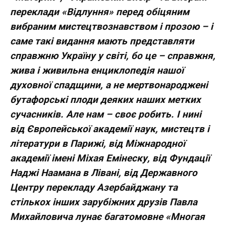
переклади «Відлуння» перед обіцяним
вибраним мистецтвознавством і прозою – і
саме такі видання мають представляти
справжню Україну у світі, бо це – справжня,
жива і живильна енциклопедія нашої
духовної спадщини, а не мертвонароджені
бутафорські плоди деяких наших метких
сучасників. Але нам – своє робить. І нині
від Європейської академії наук, мистецтв і
літератури в Парижі, від Міжнародної
академії імені Міхая Емінеску, від Фундації
Наджі Наамана в Лівані, від Державного
Центру перекладу Азербайджану та
стількох інших зарубіжних друзів Павла
Михайловича лунає багатомовне «Многая