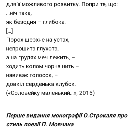
для її можливого розвитку. Попри те, що:
…ніч така,
як безодня – глибока.
[…]
Порох шерхне на устах,
непрошита глухота,
а на грудях меч лежить, –
ходить колом чорна нить –
навиває голосок, –
довкіл серденька клубок.
(«Соловейку маленький…», 2015)
Перше видання монографії О.Строкаля про
стиль поезії П. Мовчана