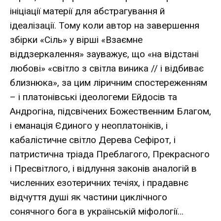
ініціації матерії для абстрагування й
ідеалізації. Тому коли автор на завершення
збірки «Сіль» у вірші «Взаємне
віддзеркалення» зауважує, що «на відстані
любові» «світло з світла виника // і відбиває
близнюка», за цим ліричним спостереженням
– і платонівські ідеологеми Ейдосів та
Андрогіна, підсвічених Божественним Благом,
і еманація Єдиного у неоплатоніків, і
кабалістичне світло Дерева Сефірот, і
патристична тріада Преблагого, Прекрасного
і Пресвітлого, і відлуння законів аналогій в
численних езотеричних течіях, і прадавнє
відчуття душі як частини циклічного
сонячного бога в українській міфології…