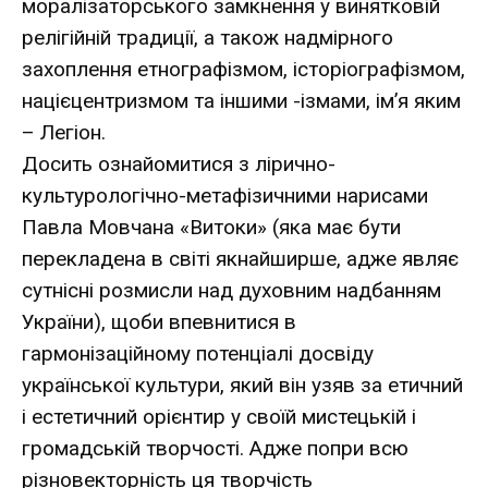
моралізаторського замкнення у винятковій
релігійній традиції, а також надмірного
захоплення етнографізмом, історіографізмом,
націєцентризмом та іншими -ізмами, ім’я яким
– Легіон.
Досить ознайомитися з лірично-
культурологічно-метафізичними нарисами
Павла Мовчана «Витоки» (яка має бути
перекладена в світі якнайширше, адже являє
сутнісні розмисли над духовним надбанням
України), щоби впевнитися в
гармонізаційному потенціалі досвіду
української культури, який він узяв за етичний
і естетичний орієнтир у своїй мистецькій і
громадській творчості. Адже попри всю
різновекторність ця творчість