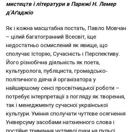
мистецтв і літератури в Парижі Н. Лемер
д’Аґаджіо
Як і кожна масштабна постать, Павло Мовчан
– цілий багатогранний Всесвіт, іще
недостатньо осмислений як явище, що
сполучає Історію, Сучасність і Перспективу.
Його різнобічна діяльність як поета,
культуролога, публіциста, громадсько-
політичного діяча й організатора у
найширшому сенсі просвітницької роботи –
потребує інтерпретації з погляду як творення,
так і менеджменту сучасної української
культури. Уміння сполучати чуттєве осягнення
Універсуму засобами натхненного слова і
постійне тримання чутливої руки на пульсі