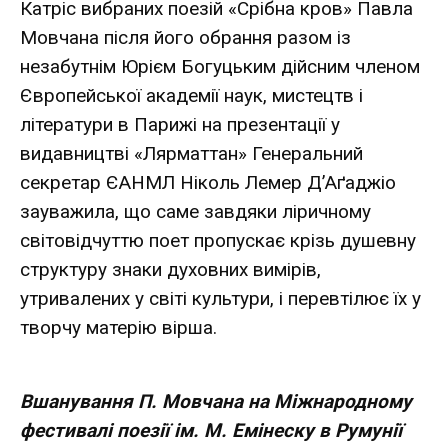
Катріс вибраних поезій «Срібна кров» Павла
Мовчана після його обрання разом із
незабутнім Юрієм Богуцьким дійсним членом
Європейської академії наук, мистецтв і
літератури в Парижі на презентації у
видавництві «Лярматтан» Генеральний
секретар ЄАНМЛ Ніколь Лемер Д’Аґаджіо
зауважила, що саме завдяки ліричному
світовідчуттю поет пропускає крізь душевну
структуру знаки духовних вимірів,
утривалених у світі культури, і перевтілює їх у
творчу матерію вірша.
Вшанування П. Мовчана на Міжнародному
фестивалі поезії ім. М. Емінеску в Румунії