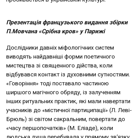
Презентація французького видання збірки
П.Мовчана «Срібна кров» у Парижі
Дослідники давніх міфологічних систем
виводять найдавніші форми поетичного
мистецтва зі священного дійства, коли
відбувався контакт із духовними сутностями.
«Говоріння» тоді поставало частиною
ширшого магічного обряду, із залученням
інших ритуальних практик, які мали навертати
учасників до «містичної партиципації» (Л. Леві-
Брюль) зі світом сакральним, повертати до
«часу першопочатків» (М. Еліаде), коли
людська душа перебувала у прямому зв’язку