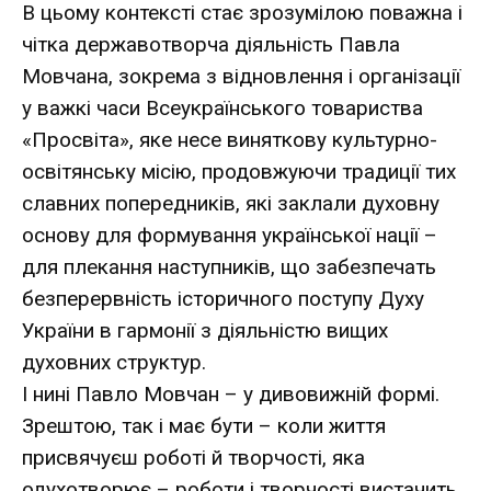
В цьому контексті стає зрозумілою поважна і
чітка державотворча діяльність Павла
Мовчана, зокрема з відновлення і організації
у важкі часи Всеукраїнського товариства
«Просвіта», яке несе виняткову культурно-
освітянську місію, продовжуючи традиції тих
славних попередників, які заклали духовну
основу для формування української нації –
для плекання наступників, що забезпечать
безперервність історичного поступу Духу
України в гармонії з діяльністю вищих
духовних структур.
І нині Павло Мовчан – у дивовижній формі.
Зрештою, так і має бути – коли життя
присвячуєш роботі й творчості, яка
одухотворює – роботи і творчості вистачить