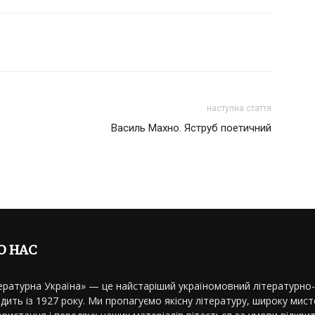
наступна стаття
Василь Махно. Яструб поетичний
О НАС
ературна Україна» — це найстаріший україномовний літературно
дить із 1927 року. Ми пропагуємо якісну літературу, широку мисте