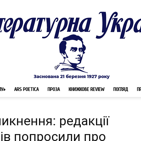
ЛУ»
ARS POETICA
ПРОЗА
КНИЖКОВЕ REVIEW
ПОГЛЯД
П
Літературна
икнення: редакції
ів попросили про