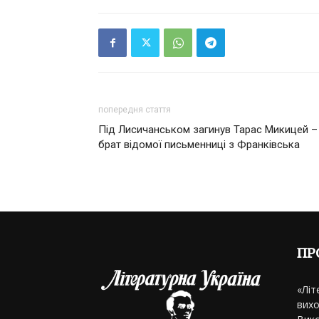
попередня стаття
Під Лисичанськом загинув Тарас Микицей –
брат відомої письменниці з Франківська
ПР
«Літ
вихо