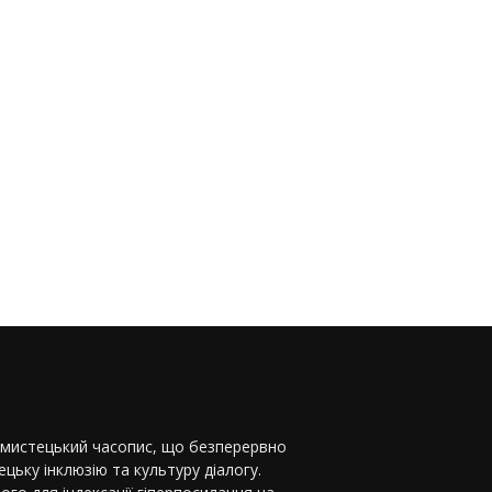
-мистецький часопис, що безперервно
цьку інклюзію та культуру діалогу.