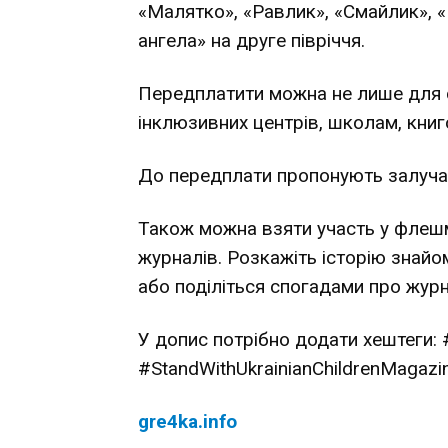
«Малятко», «Равлик», «Смайлик», 
ангела» на друге півріччя.
Передплатити можна не лише для се
інклюзивних центрів, школам, книг
До передплати пропонують залучат
Також можна взяти участь у флешм
журналів. Розкажіть історію знай
або поділіться спогадами про журн
У допис потрібно додати хештеги:
#StandWithUkrainianChildrenMagazi
gre4ka.info