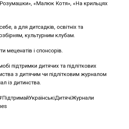
«Розумашки», «Малюк Котя», «На крильцях
бе, а для дитсадків, освітніх та
озбірням, культурним клубам.
и меценатів і спонсорів.
обі підтримки дитячих та підліткових
омства з дитячим чи підлітковим журналом
ал із дитинства.
 #ПідтримайУкраїнськіДитячіЖурнали
nes