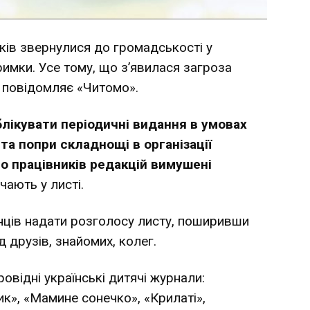
ітків звернулися до громадськості у
римки. Усе тому, що з’явилася загроза
 повідомляє «
Читомо
».
лікувати періодичні видання в умовах
 та попри складнощі в організації
о працівників редакцій вимушені
ачають у листі.
нців надати розголосу листу, поширивши
 друзів, знайомих, колег.
овідні українські дитячі журнали:
к», «Мамине сонечко», «Крилаті»,