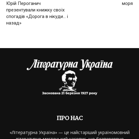
Юрій Пероганич
моря
презентували книжку своїх
спогадів «Дорога в нікуди… і
назад»
ПРО НАС
«Літературна Україна» — це найстаріший україномовний
літературно-мистецький часопис, що безперервно