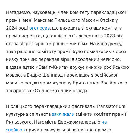
Нагадаємо, науковець, член комітету перекладацької
премії імені Максима Рильського Максим Стріха у
2024 році
оголосив
, що виходить зі складу комітету
премії через те, що однією із її лавреатів за 2023 рік
стала збірка віршів «Ірпінь – мій дім». На його думку,
таке рішення комітету премії було помилковим через
низку причин: переклад віршів зроблений неякісно,
видавництво «Саміт-Книга» друкує книжки російською
мовою, а Ендрю Шеппард перекладає з російської
мови і є редактором журналу Британсько-Російського
товариства «Східно-Західний огляд».
Після цього перекладацький фестиваль Translatorium і
культурна спільнота
закликали
змінити комітет премії
Рильського. Натомість Держкомтелерадіо
не
знайшов
причин скасувати рішення про премію