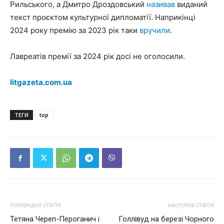
Рильського, а Дмитро Дроздовський
називав
виданий
текст проєктом культурної дипломатії. Наприкінці
2024 року премію за 2023 рік таки
вручили
.
Лавреатів премії за 2024 рік досі не оголосили.
litgazeta.com.ua
ТЕГИ
top
попередня стаття
наступна стаття
Тетяна Череп-Пероганич і
Голлівуд на березі Чорного