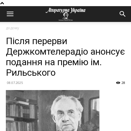
додому
Після перерви
Держкомтелерадіо анонсує
подання на премію ім.
Рильського
08.07.2025
28