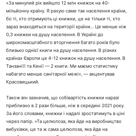
«За минулий рік вийшло 12 млн книжок на 40-
мільйонну країну. Я рахую саме так населення країни,
бо ті, хто отримують ці книжки, це не тільки ті, хто
зараз знаходяться на території країни… Це менше ніж
0,3 книжки на душу населення. В Україні до
широкомасштабного вторгнення багато років було
близько однієї книги на душу населення. В різних
країнах Європи це 4-12 книжок на душу населення. В
Танзаніїї та Кенії — 2 книги. Ми маємо статистику
набагато менше санітарної межі», — акцентував
Красовицький.
Також він зазначив, що собівартість книжки наразі
приблизно в 2 рази більше, ніж в середині 2021 року.
За його словами, книжки і надалі зростатимуть в ціні
через папір. «Та целюлоза, яка йде на виробництво
вибухівки, це та ж сама целюлоза, яка йде на