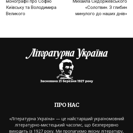
монографії про Софію
Михайла Сидоржевського
Київську та Володимира
«Солотвин. З глибин
Великого
минулого до наших днів»
ПРО НАС
«Літературна Україна» — це найстаріший україномовний
літературно-мистецький часопис, що безперервно
виходить із 1927 року. Ми пропагуємо якісну літературу,