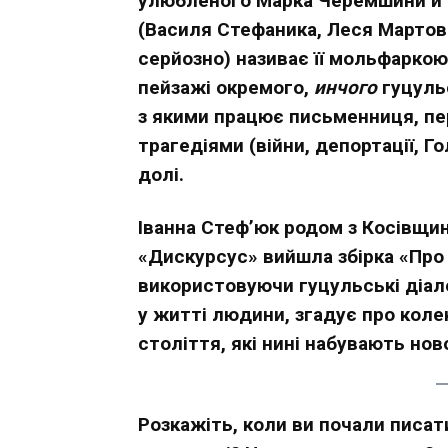
улюбленого Марка Черемшини й і
(Василя Стефаника, Леся Мартов
серйозно) називає її мольфарко
пейзажі окремого,
инчого
гуцульс
з якими працює письменниця, пер
трагедіями (війни, депортації, Г
долі.
Іванна Стеф’юк родом з Косівщи
«Дискурсус» вийшла збірка «Про 
використовуючи гуцульські діале
у житті людини, згадує про коле
століття, які нині набувають но
Розкажіть, коли ви почали писа