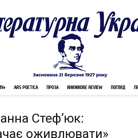
ЛУ»
ARS POETICA
ПРОЗА
КНИЖКОВЕ REVIEW
ПОГЛЯД
П
Літературна
анна Стеф’юк:
ачає оживлювати»