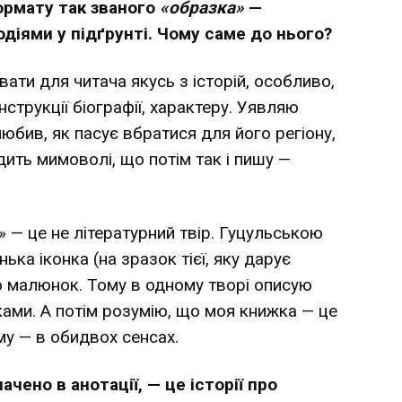
ормату так званого
«образка»
—
одіями у підґрунті. Чому саме до нього?
ати для читача якусь з історій, особливо,
трукції біографії, характеру. Уявляю
любив, як пасує вбратися для його регіону,
дить мимоволі, що потім так і пишу —
 — це не літературний твір. Гуцульською
ка іконка (на зразок тієї, яку дарує
бо малюнок. Тому в одному творі описую
ами. А потім розумію, що моя книжка — це
у — в обидвох сенсах.
ачено в анотації, — це історії про