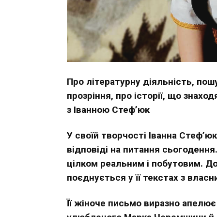
Про літературну діяльність, пошу
прозріння, про історії, що знахо
з Іванною Стеф’юк
У своїй творчості Іванна Стефʼю
відповіді на питання сьогодення.
цілком реальним і побутовим. Д
поєднується у її текстах з влас
Її жіноче письмо виразно апелює