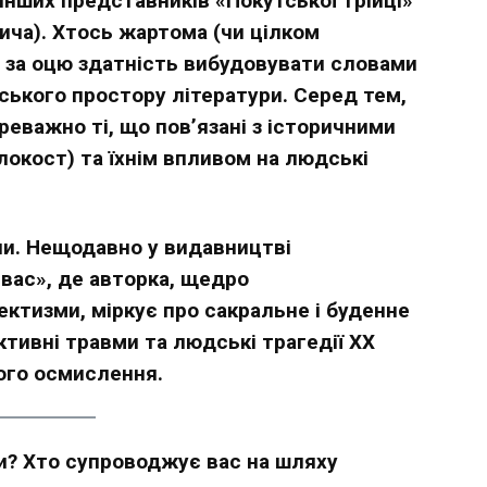
нших представників «Покутської трійці»
ича). Хтось жартома (чи цілком
ю за оцю здатність вибудовувати словами
ького простору літератури. Серед тем,
еважно ті, що пов’язані з історичними
олокост) та їхнім впливом на людські
ни. Нещодавно у видавництві
вас», де авторка, щедро
ктизми, міркує про сакральне і буденне
ктивні травми та людські трагедії XX
вого осмислення.
ти? Хто супроводжує вас на шляху