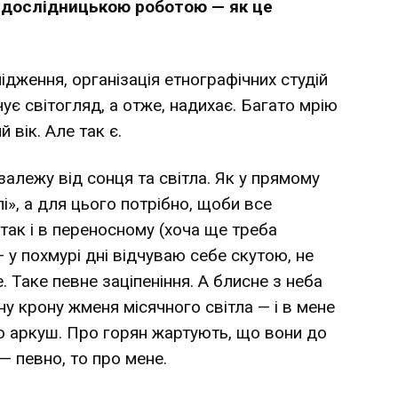
я дослідницькою роботою — як це
лідження, організація етнографічних студій
ує світогляд, а отже, надихає. Багато мрію
 вік. Але так є.
алежу від сонця та світла. Як у прямому
і», а для цього потрібно, щоби все
так і в переносному (хоча ще треба
 у похмурі дні відчуваю себе скутою, не
 Таке певне заціпеніння. А блисне з неба
ну крону жменя місячного світла — і в мене
 аркуш. Про горян жартують, що вони до
 — певно, то про мене.