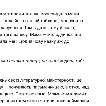
за мотивами тих, які розповідала мама.
: вела його в такій табличці, мавпувала
анування. Там є дати, тому й знаю,
чи того запису. Мама — молодчинка, що
дала мені щодня нову казку аж до
ака велика телиця, на танці ходиш, тобі
нь своєї літературної майстерності, це
уду — почуваюсь письменницею, а отже, над
рацюю. Проте не сама. Моїми вчителями є
ерівництвом якого чотири роки займалася