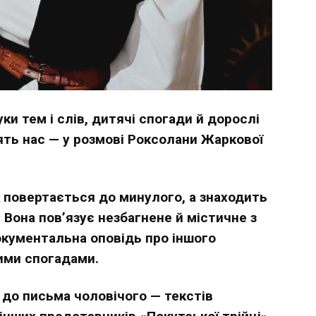
ки тем і слів, дитячі спогади й дорослі
дять нас — у розмові Роксолани Жаркової
к повертається до минулого, а знаходить
 Вона пов’язує незбагнене й містичне з
окументальна оповідь про іншого
ними спогадами.
 до письма чоловічого — текстів