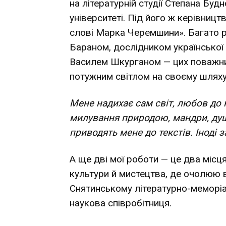
на літературній студії Степана Бу
університеті. Під його ж керівницт
слові Марка Черемшини». Багато 
Бараном, дослідником українсько
Василем Шкурганом — цих поважн
потужним світлом на своєму шляху
Мене надихає сам світ, любов до н
милування природою, мандри, душ
приводять мене до текстів. Іноді з
А ще дві мої роботи — це два місц
культури й мистецтва, де очолюю в
Снятинському літературно-меморі
наукова співробітниця.