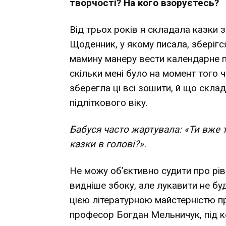
творчості? На кого взоруєтесь?
Від трьох років я складала казки 
Щоденник, у якому писала, зберігся
мамину манеру вести календарне пл
скільки мені було на момент того 
зберегла ці всі зошити, й що скла
підліткового віку.
Бабуся часто жартувала: «Ти вже т
казки в голові?».
Не можу об’єктивно судити про ріве
видніше збоку, але лукавити не б
цією літературною майстерністю п
професор Богдан Мельничук, під к