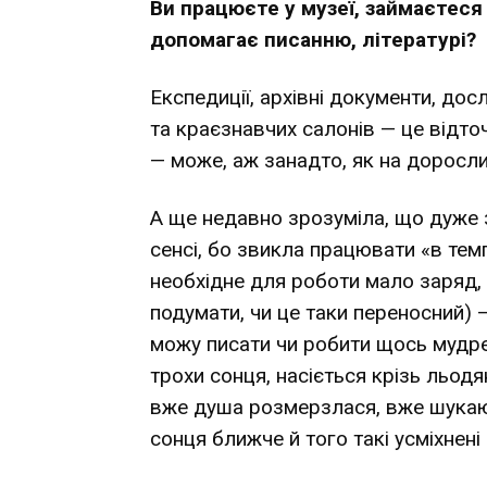
Ви працюєте у музеї, займаєтес
допомагає писанню, літературі?
Експедиції, архівні документи, дос
та краєзнавчих салонів — це відточ
— може, аж занадто, як на дорослий
А ще недавно зрозуміла, що дуже з
сенсі, бо звикла працювати «в темп
необхідне для роботи мало заряд, 
подумати, чи це таки переносний) —
можу писати чи робити щось мудре.
трохи сонця, насіється крізь льодя
вже душа розмерзлася, вже шукаю
сонця ближче й того такі усміхнені