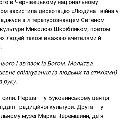
дного в Чернівецькому національному
вом захистила дисертацію «Людина і війна у
раджуся з літературознавцем Євгеном
ї культури Миколою Шкрібляком, поетом
их людей також вважаю вчителями й
.
ього і зв’язок із Богом. Молитва,
евне спілкування (з людьми та стихіями)
а руку.
я сили. Перша — у Буковинському центрі
ідділ традиційної культури. Друга — у
альному музеї Марка Черемшини, де я