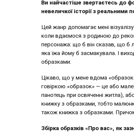
Ви найчастіше звертаєтесь до ф
невеличкої історії з реальними п
Цей жанр допомагає мені візуалізув
коли вдаємося з родиною до реконс
персонажа: що б він сказав, що б 
яка їжа йому б засмакувала. І вихо
образками.
Цікаво, що у мене вдома «образок»
говіркою «образок» — це або малень
панотець при освяченні житла), а
книжку з образками, тобто малюнк
також книжка з образками. Причом
Збірка образків «Про вас», як зазн