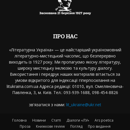
ПРО НАС
«Літературна Україна» — це найстаріший україномовний
літературно-мистецький часопис, що безперервно
виходить із 1927 року. Ми пропагуємо якісну літературу,
широку мистецьку інклюзію та культуру діалогу.
Використання і передрук наших матеріалів вітається за
умови відкритого для індексації гіперпосилання на
litukraina.com.ua Адреса редакції: 01010, вул. Омеляновича-
Павленка, 3, м. Київ. Тел.: 093-939-1688, 098-454-8826
зв'язатися з нами:
lit_ukraine@ukr.net
Головна
Новини
Статті
Діалоги «ЛУ»
Ars poetica
Проза
Книжкове review
Погляд
Про видання