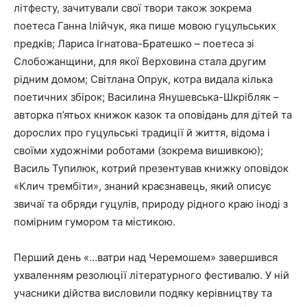
літфесту, зачитували свої твори також зокрема
поетеса Ганна Ілійчук, яка пише мовою гуцульських
предків; Лариса Ігнатова-Братешко – поетеса зі
Слобожанщини, для якої Верховина стала другим
рідним домом; Світлана Опрук, котра видала кілька
поетичних збірок; Василина Янушевська-Шкрібляк –
авторка п’ятьох книжок казок та оповідань для дітей та
дорослих про гуцульські традиції й життя, відома і
своїми художніми роботами (зокрема вишивкою);
Василь Тупилюк, котрий презентував книжку оповідок
«Клич трембіти», знаний краєзнавець, який описує
звичаї та обряди гуцулів, природу рідного краю іноді з
помірним гумором та містикою.
Перший день «…ватри над Черемошем» завершився
ухваленням резолюції літературного фестивалю. У ній
учасники дійства висловили подяку керівництву та