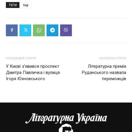
ТЕГИ
top
попередня стаття
наступна стаття
У Києві з’явився проспект
Літературна премія
Дмитра Павличка і вулиця
Руданського назвала
Ігоря Юхновського
переможців