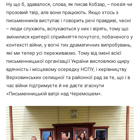
Ну що б, здавалося, слова, як писав Кобзар, – поезія чи
прозовий твір, але вони працюють. Якщо хтось з
письменників виступає і говорить речі правдиві, чесні
– люди слухають, вслухаються у них і вірять, тому що
змінилися критерії сприйняття почутого, побаченого у
контексті війни, у вогні тих драматичних випробувань,
які ми тепер усі переживаємо. Тому від імені всієї
письменницької організації України висловлюю щиру
вдячність і місцевому осередку НСПУ, і керівництву
Верховинських селищної та районної рад за те, що і в
час війни підтримуєте й не даєте згаснути
«Письменницькій ватрі над Черемошем».