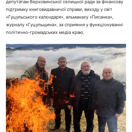
депутатам Верховинської селищної ради за фінансову
підтримку книговидавничої справи, виходу у світ
«Гуцульського калєндаря», альманаху «Писанка»,
журналу «Гуцульщина», за сприяння у функціонуванні
політично-громадських медіа краю.