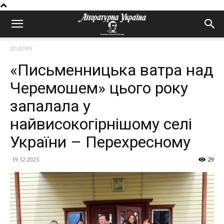
додому
«Письменницька ватра над
Черемошем» цього року
запалала у
найвисокогірнішому селі
України – Перехресному
19.12.2025
29