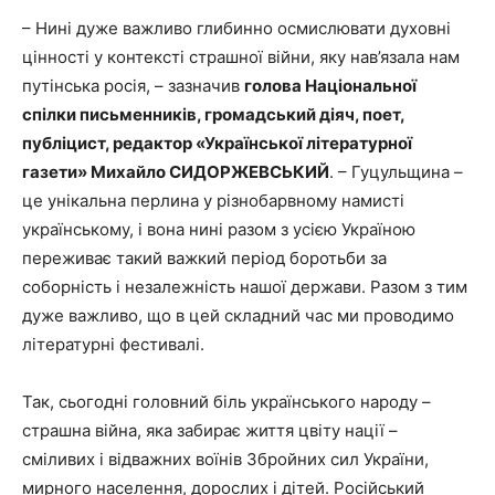
– Нині дуже важливо глибинно осмислювати духовні
цінності у контексті страшної війни, яку нав’язала нам
путінська росія, – зазначив
голова Національної
спілки письменників, громадський діяч, поет,
публіцист, редактор «Української літературної
газети» Михайло СИДОРЖЕВСЬКИЙ
. – Гуцульщина –
це унікальна перлина у різнобарвному намисті
українському, і вона нині разом з усією Україною
переживає такий важкий період боротьби за
соборність і незалежність нашої держави. Разом з тим
дуже важливо, що в цей складний час ми проводимо
літературні фестивалі.
Так, сьогодні головний біль українського народу –
страшна війна, яка забирає життя цвіту нації –
сміливих і відважних воїнів Збройних сил України,
мирного населення, дорослих і дітей. Російський