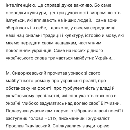
інтелігенцією. Це справді дуже важливо. Бо саме
осередки культури, центри духовності випромінюють
імпульси, які впливають на інших людей. І саме вони
зберігають і в себе, і довкола, у своєму середовищі,
наші національні традиції і культуру, історію й мову, які
маємо передати своїм нащадкам, наступним
поколінням українців. Саме на носіях рідного
українського слова тримається майбутнє України…
М. Сидоржевський прочитав уривок зі свого
майбутнього роману про українські реалії, про
обстановку на фронті, про турбулентність у владі й
українському суспільстві, які спонукають кожного в
Україні глибоко задуматись над долею своєї Вітчизни.
Подарував учасникам творчого зібрання власні поезії і
заступник голови НСПУ, письменник і журналіст
Ярослав Ткачівський. Спілкувалися з аудиторією