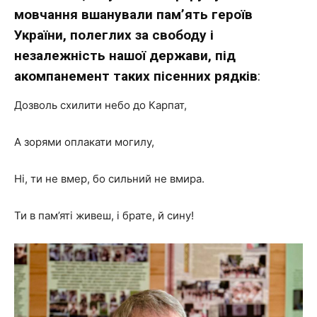
мовчання вшанували пам’ять героїв
України, полеглих за свободу і
незалежність нашої держави, під
акомпанемент таких пісенних рядків
:
Дозволь схилити небо до Карпат,
А зорями оплакати могилу,
Ні, ти не вмер, бо сильний не вмира.
Ти в пам’яті живеш, і брате, й сину!