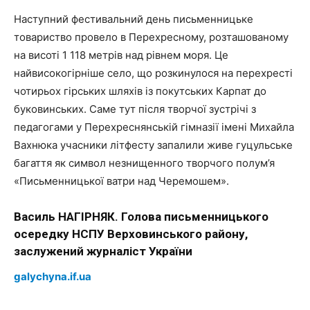
Наступний фестивальний день письменницьке
товариство провело в Перехресному, розташованому
на висоті 1 118 метрів над рівнем моря. Це
найвисокогірніше село, що розкинулося на перехресті
чотирьох гірських шляхів із покутських Карпат до
буковинських. Саме тут після творчої зустрічі з
педагогами у Перехреснянській гімназії імені Михайла
Вахнюка учасники літфесту запалили живе гуцульське
багаття як символ незнищенного творчого полум’я
«Письменницької ватри над Черемошем».
Василь НАГІРНЯК. Голова письменницького
осередку НСПУ Верховинського району,
заслужений журналіст України
galychyna.if.ua