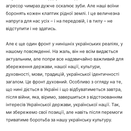
агресор чимраз дужче оскалює зуби. Але наші воїни
боронять кожен клаптик рідної землі. І це величезна
напруга для нас усіх – і на передовій, і в тилу – не
відступити і не здатись.
Але є ще один фронт у нинішніх українських реаліях, у
нашому повсякденні. На жаль, він не всім видається
актуальним, але попри все надзвичайно важливий для
збереження держави, нашої нації, культури,
духовності, мови, традицій, української ідентичності
загалом. Це фронт духовний. Особливо з огляду на те,
що нині діється в Україні і що відбуватиметься завтра,
після війни, яка, віримо, завершиться з відстоюванням
інтересів Української держави, української нації. Так,
ми збережемо свої позиції, але навіть після перемоги
триватиме боротьба за нашу українську культуру.