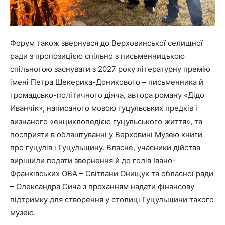
Форум також звернувся до Верховинської селищної
ради з пропозицією спільно з письменницькою
спільнотою заснувати з 2027 року літературну премію
імені Петра Шекерика-Доникового – письменника й
громадсько-політичного діяча, автора роману «Дідо
Иванчік», написаного мовою гуцульських предків і
визнаного «енциклопедією гуцульського життя», та
посприяти в облаштуванні у Верховині Музею книги
про гуцулів і Гуцульщину. Власне, учасники дійства
вирішили подати звернення й до голів Івано-
Франківських ОВА – Світлани Онищук та обласної ради
– Олександра Сича з проханням надати фінансову
підтримку для створення у столиці Гуцульщини такого
музею.