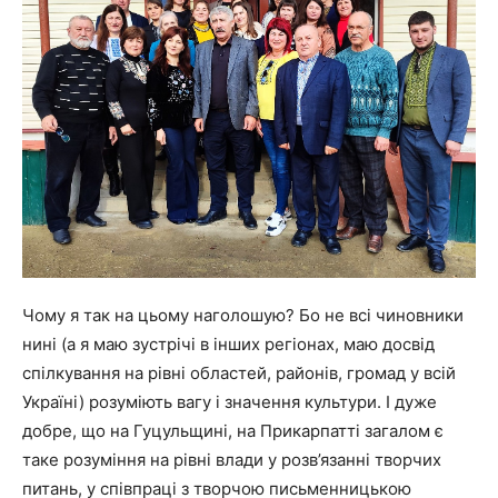
Чому я так на цьому наголошую? Бо не всі чиновники
нині (а я маю зустрічі в інших регіонах, маю досвід
спілкування на рівні областей, районів, громад у всій
Україні) розуміють вагу і значення культури. І дуже
добре, що на Гуцульщині, на Прикарпатті загалом є
таке розуміння на рівні влади у розв’язанні творчих
питань, у співпраці з творчою письменницькою