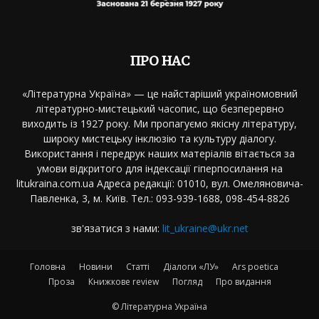
ПРО НАС
«Літературна Україна» — це найстаріший україномовний
літературно-мистецький часопис, що безперервно
виходить із 1927 року. Ми пропагуємо якісну літературу,
широку мистецьку інклюзію та культуру діалогу.
Використання і передрук наших матеріалів вітається за
умови відкритого для індексації гіперпосилання на
litukraina.com.ua Адреса редакції: 01010, вул. Омеляновича-
Павленка, 3, м. Київ. Тел.: 093-939-1688, 098-454-8826
зв'язатися з нами:
lit_ukraine@ukr.net
Головна
Новини
Статті
Діалоги «ЛУ»
Ars poetica
Проза
Книжкове review
Погляд
Про видання
© Літературна Україна