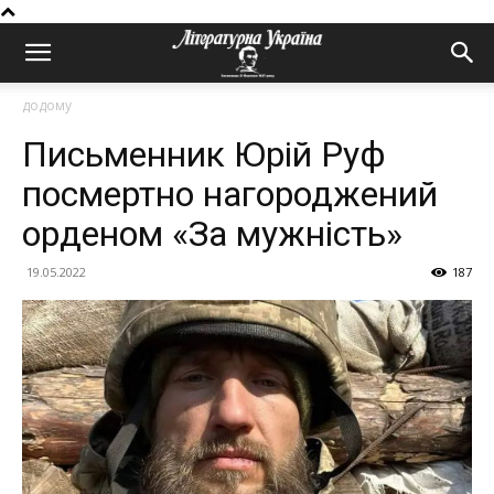
додому
Письменник Юрій Руф
посмертно нагороджений
орденом «За мужність»
19.05.2022
187