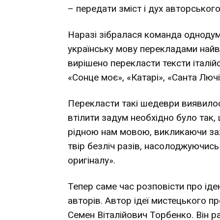
– передати зміст і дух авторського
Наразі зібралася команда однодумц
українську мову перекладами найв
вирішено перекласти тексти італійс
«Сонце моє», «Катарі», «Санта Лючія
Перекласти такі шедеври виявило
втілити задум необхідно було так,
рідною нам мовою, викликаючи зах
твір безліч разів, насолоджуючис
оригіналу».
Тепер саме час розповісти про іде
авторів. Автор ідеї мистецького пр
Семен Віталійович Торбенко. Він 