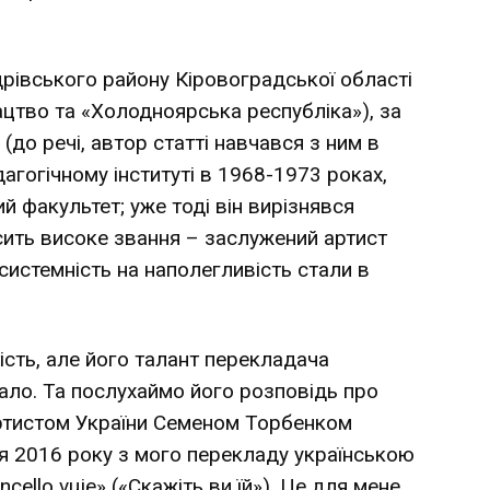
івського району Кіровоградської області
ацтво та «Холодноярська республіка»), за
(до речі, автор статті навчався з ним в
агогічному інституті в 1968-1973 роках,
й факультет; уже тоді він вирізнявся
сить високе звання – заслужений артист
 системність на наполегливість стали в
ість, але його талант перекладача
ало. Та послухаймо його розповідь про
артистом України Семеном Торбенком
я 2016 року з мого перекладу українською
ncello vuje» («Скажіть ви їй»). Це для мене