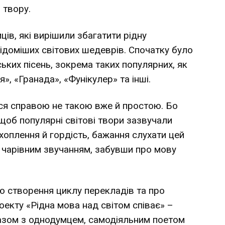
 твору.
ів, які вирішили збагатити рідну
ідоміших світових шедеврів. Спочатку було
ьких пісень, зокрема таких популярних, як
», «Гранада», «Фунікулер» та інші.
ся справою не такою вже й простою. Бо
 щоб популярні світові твори зазвучали
оплення й гордість, бажання слухати цей
ь чарівним звучанням, забувши про мову
ю створення циклу перекладів та про
оекту «Рідна мова над світом співає» –
разом з однодумцем, самодіяльним поетом