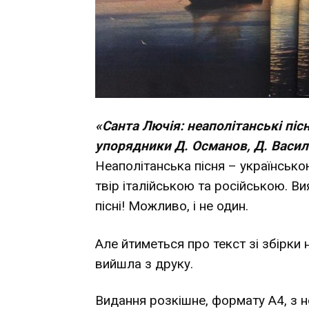
«Санта Лючія: неаполітанські пісн
упорядники Д. Османов, Д. Васили
Неаполітанська пісня – українськ
твір італійською та російською. Ви
пісні! Можливо, і не один.
Але йтиметься про текст зі збірки 
вийшла з друку.
Видання розкішне, формату А4, з н