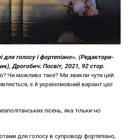
і для голосу і фортепіано». (Редактори-
к), Дрогобич: Посвіт, 2021, 92 стор.
ою? Чи можливо таке? Ми звикли чути цей
являється, є й україномовний варіант цієї
неаполітанських пісень, яка тільки-но
отами для голосу в супроводі фортепіано,