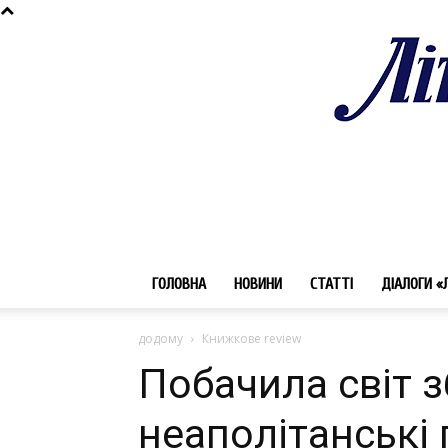
ГОЛОВНА
НОВИНИ
СТАТТІ
ДІАЛОГИ «
додому
Книжкове review
Побачила світ з
неаполітанські п