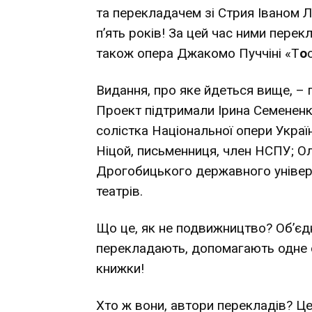
та перекладачем зі Стрия Іваном
п’ять років! За цей час ними перек
також опера Джакомо Пуччіні «Т
о
Видання, про яке йдеться вище, – 
Проект підтримали Ірина Семененко
солістка Національної опери Украї
Ніцой, письменниця, член НСПУ; 
Дрогобицького державного універси
театрів.
Що це, як не подвижництво? Об’єдн
перекладають, допомагають одне 
книжки!
Хто ж вони, автори перекладів? Це