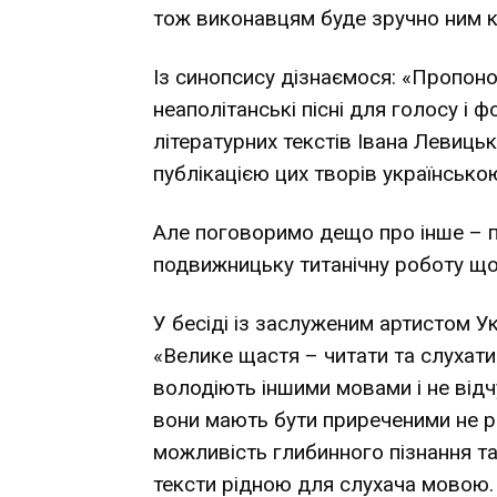
тож виконавцям буде зручно ним к
Із синопсису дізнаємося: «Пропон
неаполітанські пісні для голосу і 
літературних текстів Івана Левиць
публікацією цих творів українськ
Але поговоримо дещо про інше – п
подвижницьку титанічну роботу щод
У бесіді із заслуженим артистом 
«Велике щастя – читати та слухати 
володіють іншими мовами і не відч
вони мають бути приреченими не р
можливість глибинного пізнання та
тексти рідною для слухача мовою.