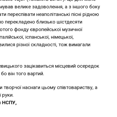
мував велике задоволення, а з іншого боку
ти переспівати неаполітанські пісні рідною
ло перекладено близько шістдесяти
олотого фонду європейської музичної
талійської, іспанської, німецької,
явилися різної складності, тож вимагали
евицького зацікавиться місцевий осередок
 бо він того вартий.
 творчої наснаги цьому співтовариству, а
 руки.
н НСПУ,