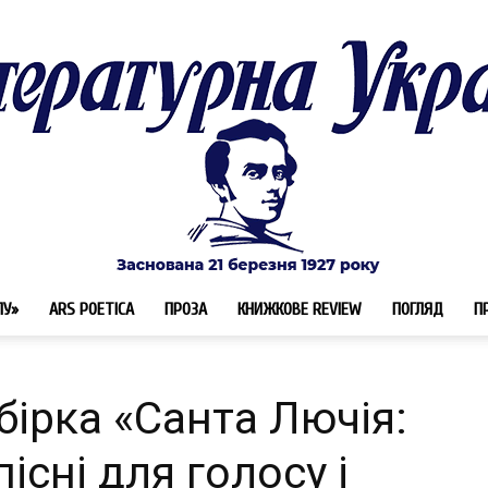
ЛУ»
ARS POETICA
ПРОЗА
КНИЖКОВЕ REVIEW
ПОГЛЯД
П
Літературна
бірка «Санта Лючія:
існі для голосу і