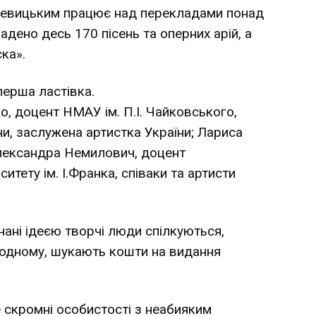
 Левицьким працює над перекладами понад
ладено десь 170 пісень та оперних арій, а
ска».
перша ластівка.
, доцент НМАУ ім. П.І. Чайковського,
ни, заслужена артистка України; Лариса
Олександра Немилович, доцент
тету ім. І.Франка, співаки та артисти
ані ідеєю творчі люди спілкуються,
одному, шукають кошти на видання
 скромні особистості з неабияким