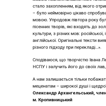
стало захопленням, від якого отри
– було неймовірно цікаво спробува
мовою. Упродовж півтора року бу
пісенних творів, які входять до з
культури, з різних мов: російської, і
англійської. Оригінальні тексти ви
різного підходу при перекладі…».
Сподіваюся, що творчістю Івана Л
НСПУ і залучить його до своїх лав,
А нам залишається тільки побажати
меценатам – широкої душі і щедрої
Олександр Архангельський, чле
м. Кропивницький