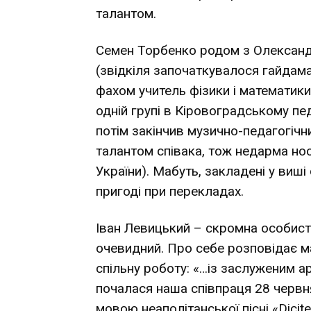
талантом.
Семен Торбенко родом з Олександр
(звідкіля започаткувалося гайдам
фахом учитель фізики і математики 
одній групі в Кіровоградському пед
потім закінчив музично-педагогічни
талантом співака, тож недарма но
України). Мабуть, закладені у виші
пригоді при перекладах.
Іван Левицький – скромна особист
очевидний. Про себе розповідає м
спільну роботу: «…із заслуженим 
почалася наша співпраця 28 червн
мовою неаполітанської пісні «Dicite