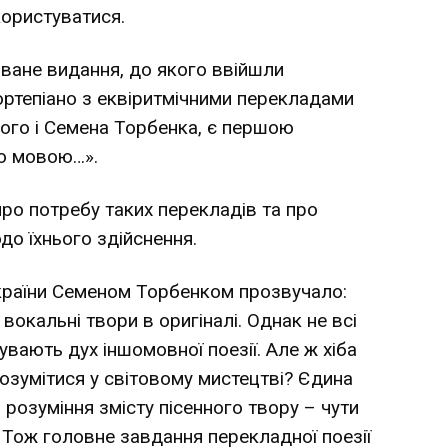
ористуватися.
оване видання, до якого ввійшли
фортепіано з еквіритмічними перекладами
кого і Семена Торбенка, є першою
ою мовою…».
ро потребу таких перекладів та про
о їхнього здійснення.
України Семеном Торбенком прозвучало:
вокальні твори в оригіналі. Однак не всі
увають дух іншомовної поезії. Але ж хіба
озумітися у світовому мистецтві? Єдина
 розуміння змісту пісенного твору – чути
 Тож головне завдання перекладної поезії