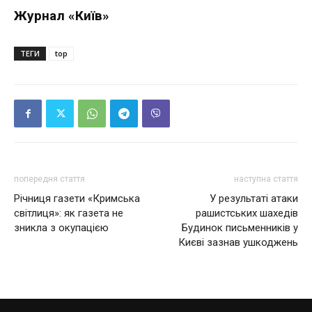
Журнал «Київ»
ТЕГИ
top
попередня стаття
наступна стаття
Річниця газети «Кримська
У результаті атаки
світлиця»: як газета не
рашистських шахедів
зникла з окупацією
Будинок письменників у
Києві зазнав ушкоджень