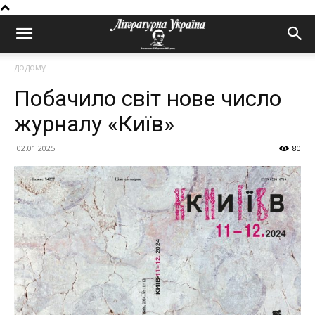
додому
Побачило світ нове число
журналу «Київ»
02.01.2025
80