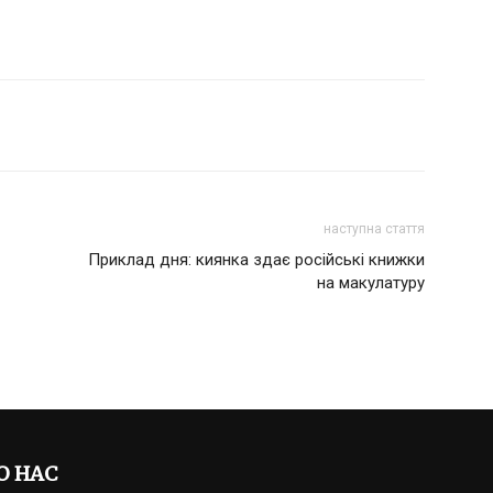
наступна стаття
Приклад дня: киянка здає російські книжки
на макулатуру
О НАС