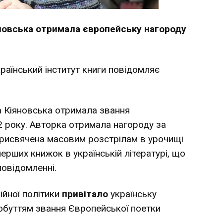
яновська отримала європейську нагороду
раїнський інститут книги повідомляє
а Кіяновська отримала звання
 року. Авторка отримала нагороду за
 присвячена масовим розстрілам в урочищі
ерших книжок в українській літературі, що
повідомленні.
ійної політики
привітало
українську
добуттям звання Європейської поетки