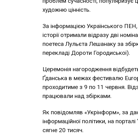
проблем сучасності, популяризує ц
художню цінність.
За інформацією Українського ПЕН,
історії отримали відразу дві номі
поетеса Лульєта Лешанаку за збірку
перекладі Дороти Городиської).
Церемонія нагородження відбудеть
Ґданська в межах фестивалю Europe
проходитиме з 9 по 11 червня. Від
працювали над збірками.
Як повідомляв «Укрінформ», за да
інформаційної політики, на порталі 
сягне 20 тисяч.