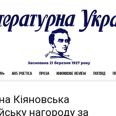
ЛУ»
ARS POETICA
ПРОЗА
КНИЖКОВЕ REVIEW
ПОГЛЯД
П
Літературна
на Кіяновська
йську нагороду за