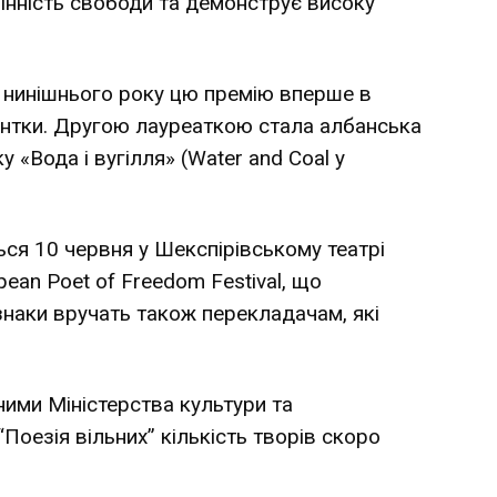
інність свободи та демонструє високу
 нинішнього року цю премію вперше в
нантки. Другою лауреаткою стала албанська
 «Вода і вугілля» (Water and Coal у
ся 10 червня у Шекспірівському театрі
an Poet of Freedom Festival, що
знаки вручать також перекладачам, які
ними Міністерства культури та
“Поезія вільних” кількість творів скоро