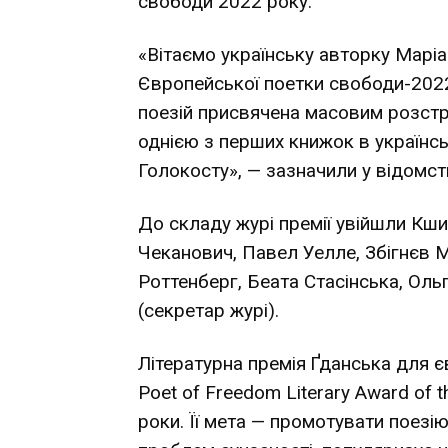
свободи 2022 року.
«Вітаємо українську авторку Маріа
Європейської поетки свободи-2022
поезій присвячена масовим розстр
однією з перших книжок в українсь
Голокосту», — зазначили у відомств
До складу журі премії увійшли Кш
Чеканович, Павел Уелле, Збігнєв М
Роттенберг, Беата Стасінська, Оль
(секретар журі).
Літературна премія Ґданська для 
Poet of Freedom Literary Award of t
роки. Її мета — промотувати поезі