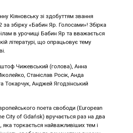
нну Кіяновську зі здобуттям звання
 за збірку «Бабин Яр. Голосами»! Збірка
ілам в урочищі Бабин Яр та вважається
кій літературі, що опрацьовує тему
і.
иштоф Чижевський (голова), Анна
іколейко, Станіслав Росік, Анда
га Токарчук, Анджей Ягодзінський
європейського поета свободи (European
he City of Gdańsk) вручається раз на два
ю, яка торкається найважливіших тем і