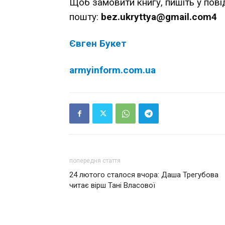
Щоб замовити книгу, пишіть у пов
пошту:
bez.ukryttya@gmail.com4
Євген Букет
armyinform.com.ua
попередня стаття
24 лютого сталося вчора: Даша Трегубова
читає вірш Тані Власової