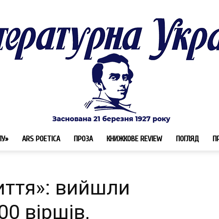
ЛУ»
ARS POETICA
ПРОЗА
КНИЖКОВЕ REVIEW
ПОГЛЯД
П
Літературна
иття»: вийшли
0 віршів,