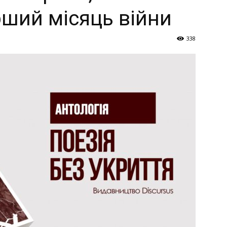
Україна
рший місяць війни
338
–
Літукраїна