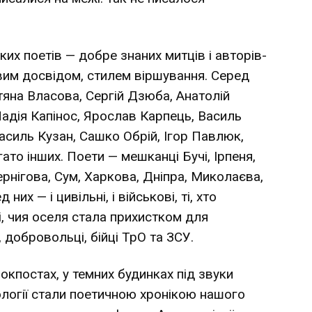
ких поетів — добре знаних митців і авторів-
тєвим досвідом, стилем віршування. Серед
тяна Власова, Сергій Дзюба, Анатолій
адія Капінос, Ярослав Карпець, Василь
асиль Кузан, Сашко Обрій, Ігор Павлюк,
ато інших. Поети — мешканці Бучі, Ірпеня,
ернігова, Сум, Харкова, Дніпра, Миколаєва,
них — і цивільні, і військові, ті, хто
ті, чия оселя стала прихистком для
 добровольці, бійці ТрО та ЗСУ.
локпостах, у темних будинках під звуки
тології стали поетичною хронікою нашого