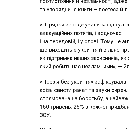
протистояння й незламності, адже 
та упорядниця книги — поетеса й л
«Ці рядки зароджувалися під гул с
евакуаційних потягів, і водночас —
і на передовій, і у слові. Тому це 
що виходить з укриття й вільно про
як підтримка наших захисників, як 
який робить нас незламними», — йде
«Поезія без укриття» зафіксувала т
крізь свисти ракет та звуки сирен.
спрямована на боротьбу, а найважл
150 гривень. 25% з кожної придба
ЗСУ.