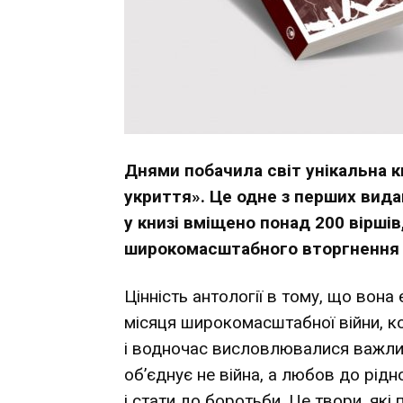
Днями побачила світ унікальна кн
укриття». Це одне з перших вида
у книзі вміщено понад 200 віршів
широкомасштабного вторгнення в
Цінність антології в тому, що вон
місяця широкомасштабної війни, к
і водночас висловлювалися важливі
об’єднує не війна, а любов до рідн
і стати до боротьби. Це твори, які