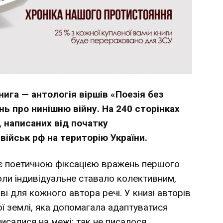
ига — антологія віршів «Поезія без
нь про нинішню війну. На 240 сторінках
, написаних від початку
ійськ рф на територію України.
а є поетичною фіксацією вражень першого
оли індивідуальне ставало колективним,
 для кожного автора речі. У книзі авторів
ої землі, яка допомагала адаптуватися
 писалися на межі: так не писалося