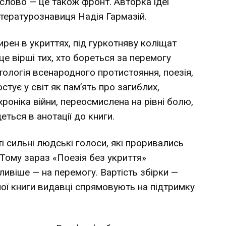
слово — це також фронт. Авторка ідеї
ітературознавиця Надія Гармазій.
ирен в укриттях, під гуркотняву коліщат
 це вірші тих, хто бореться за перемогу
антологія всенародного протистояння, поезія,
стує у світ як пам’ять про загиблих,
хроніка війни, переосмислена на рівні болю,
ться в анотації до книги.
і сильні людські голоси, які проривались
 Тому зараз «Поезія без укриття»
ивіше — на перемогу. Вартість збірки —
ної книги видавці спрямовують на підтримку