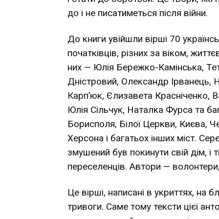
до і не писатиметься після війни.
До книги увійшли вірші 70 українсь
початківців, різних за віком, жит
них — Юлія Бережко-Камінська, Те
Дністровий, Олександр Ірванець, Н
Карп’юк, Єлизавета Красніченко, В
Юлія Сільчук, Наталка Фурса та баг
Борисполя, Білої Церкви, Києва, Ч
Херсона і багатьох інших міст. Серед 
змушений був покинути свій дім, і 
переселенців. Автори — волонтери,
Це вірші, написані в укриттях, на б
тривоги. Саме тому тексти цієї ан