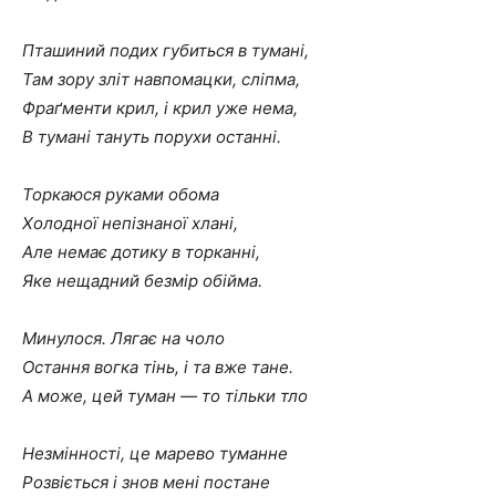
Пташиний подих губиться в тумані,
Там зору зліт навпомацки, сліпма,
Фраґменти крил, і крил уже нема,
В тумані тануть порухи останні.
Торкаюся руками обома
Холодної непізнаної хлані,
Але немає дотику в торканні,
Яке нещадний безмір обійма.
Минулося. Лягає на чоло
Остання вогка тінь, і та вже тане.
А може, цей туман — то тільки тло
Незмінності, це марево туманне
Розвіється і знов мені постане