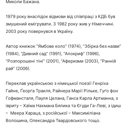
Миколи Бажана.
1979 року внаслідок відмови від співпраці з КДБ був
змушений емігрувати. З 1982 року жив у Німеччині.
2003 року повернувся в Україну.
Автор книжок “Ямбове коло” (1974), “Збірка без назви”
(1984), “Дивний сад” (1991), “Апокриф” (1996),
“Розпорошені тіні” (2001), “Аферизми (2003), “Ранній
рай” (2006).
Переклав українською з німецької поезії Генріха
Гайне, Ґеорґа Тракля, Райнера Марії Рільке, Гуґо фон
Гофмансталя, Пауля Целана, Ганса Карла Артманна, з
івриту – Хаїма Нахмана Бялика та Єгуди Га-Леві, з ідиш
– Меера Хараца, з російської – Максиміліана
Волошина, Олександра Твардовського тощо.