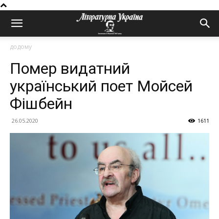
додому
Помер видатний
український поет Мойсей
Фішбейн
26.05.2020
1611