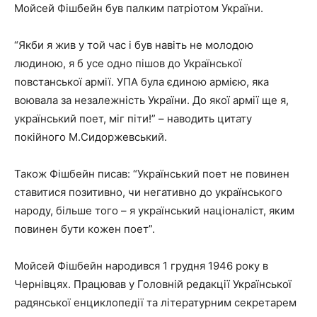
Мойсей Фішбейн був палким патріотом України.
“Якби я жив у той час і був навіть не молодою
людиною, я б усе одно пішов до Української
повстанської армії. УПА була єдиною армією, яка
воювала за незалежність України. До якої армії ще я,
український поет, міг піти!” – наводить цитату
покійного М.Сидоржевський.
Також Фішбейн писав: “Український поет не повинен
ставитися позитивно, чи негативно до українського
народу, більше того – я український націоналіст, яким
повинен бути кожен поет”.
Мойсей Фішбейн народився 1 грудня 1946 року в
Чернівцях. Працював у Головній редакції Української
радянської енциклопедії та літературним секретарем