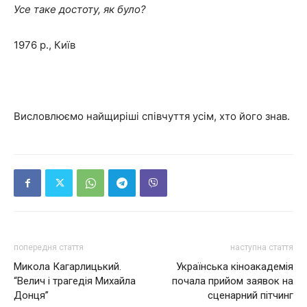
Усе таке достоту, як було?
1976 р., Київ
Висловлюємо найщиріші співчуття усім, хто його знав.
попередня стаття
наступна стаття
Микола Кагарлицький.
Українська кіноакадемія
“Велич і трагедія Михайла
почала прийом заявок на
Донця”
сценарний пітчинг