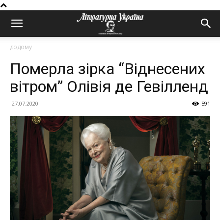
додому
Померла зірка “Віднесених
вітром” Олівія де Гевілленд
27.07.2020
591