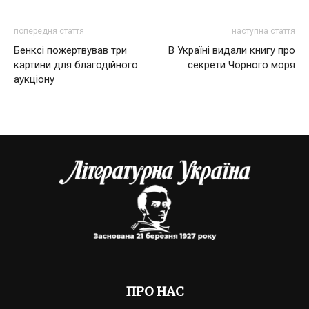
попередня стаття
наступна стаття
Бенксі пожертвував три
В Україні видали книгу про
картини для благодійного
секрети Чорного моря
аукціону
ПРО НАС