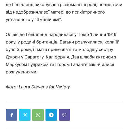
де Гевілленд виконувала різноманітні ролі, починаючи
від недоброзичливої матері до психіатричного
ув’язненого у “Зміїній ямі”.
Олівія де Гевілленд народилася у Токіо 1 липня 1916
року, у родині британців. Батьки розлучилися, коли їй
було 3 роки, її мати привезла її та молодшу сестру
Джоан у Саратогу, Каліфорнія. Два шлюби актриси з
Маркусом Гудрихом та П’єром Галанте закінчилися
розлученнями.
Фото: Laura Stevens for Variety