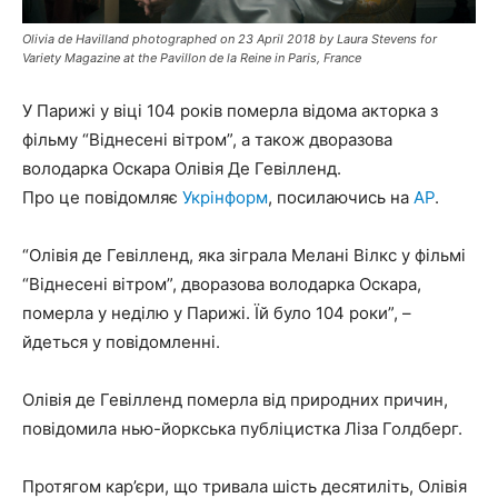
Olivia de Havilland photographed on 23 April 2018 by Laura Stevens for
Variety Magazine at the Pavillon de la Reine in Paris, France
У Парижі у віці 104 років померла відома акторка з
фільму “Віднесені вітром”, а також дворазова
володарка Оскара Олівія Де Гевілленд.
Про це повідомляє
Укрінформ
, посилаючись на
AP
.
“Олівія де Гевілленд, яка зіграла Мелані Вілкс у фільмі
“Віднесені вітром”, дворазова володарка Оскара,
померла у неділю у Парижі. Їй було 104 роки”, –
йдеться у повідомленні.
Олівія де Гевілленд померла від природних причин,
повідомила нью-йоркська публіцистка Ліза Голдберг.
Протягом кар’єри, що тривала шість десятиліть, Олівія