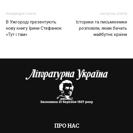
попередня стаття
наступна стаття
В Ужгороді презентують
Історики та письменники
нову книгу Ірини Стефанюк
розповіли, яким бачать
«Тут і там»
майбутнє країни
ПРО НАС