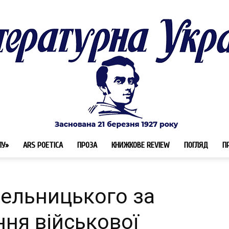
ЛУ»
ARS POETICA
ПРОЗА
КНИЖКОВЕ REVIEW
ПОГЛЯД
П
Літературна
мельницького за
ння військової