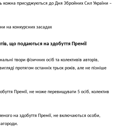
вень кожна присуджуються до Дня Збройних Сил України –
їни на конкурсних засадах
нтів, що подаються на здобуття Премії
нальні твори фізичних осіб та колективів авторів,
гляді протягом останніх трьох років, але не пізніше
здобуття Премії, не може перевищувати 5 осіб, колектив
леного на здобуття Премії, не включаються особи,
нагороди.