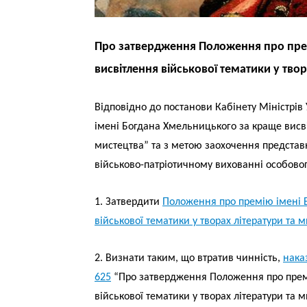
Про затвердження Положення про пре
висвітлення військової тематики у твор
Відповідно до постанови Кабінету Міністрів 
імені Богдана Хмельницького за краще висві
мистецтва” та з метою заохочення представни
військово-патріотичному вихованні особово
1. Затвердити
Положення про премію імені 
військової тематики у творах літератури та 
2. Визнати таким, що втратив чинність,
нака
625
“Про затвердження Положення про премі
військової тематики у творах літератури та 