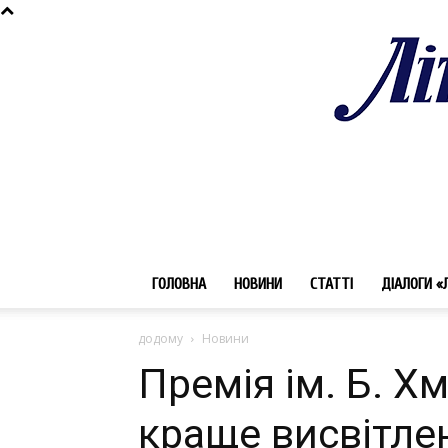
ГОЛОВНА
НОВИНИ
СТАТТІ
ДІАЛОГИ «
додому
Новини
Премія ім. Б. Х
краще висвітле