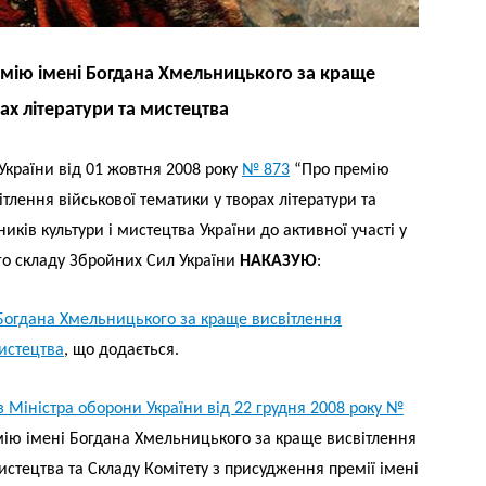
мію імені Богдана Хмельницького за краще
ах літератури та мистецтва
України від 01 жовтня 2008 року
№ 873
“Про премію
тлення військової тематики у творах літератури та
ків культури і мистецтва України до активної участі у
го складу Збройних Сил України
НАКАЗУЮ
:
Богдана Хмельницького за краще висвітлення
мистецтва
, що додається.
з Міністра оборони України від 22 грудня 2008 року №
ю імені Богдана Хмельницького за краще висвітлення
мистецтва та Складу Комітету з присудження премії імені