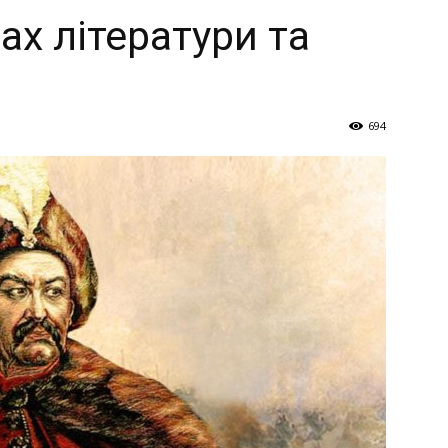
Україна
ах літератури та
694
–
Літукраїна