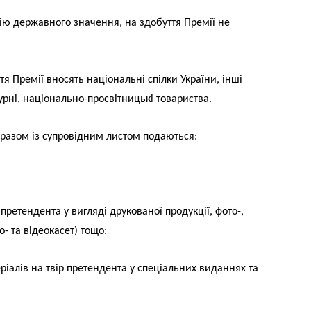
ію державного значення, на здобуття Премії не
тя Премії вносять національні спілки України, інші
турні, національно-просвітницькі товариства.
я разом із супровідним листом подаються:
ретендента у вигляді друкованої продукції, фото-,
о- та відеокасет) тощо;
ріалів на твір претендента у спеціальних виданнях та