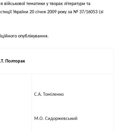
 військової тематики у творах літератури та
тиції України 20 січня 2009 року за № 37/16053 (зі
іційного опублікування.
.Т. Полторак
С.А. Томіленко
М.О. Сидоржевський