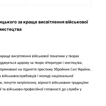
ицького за краще висвітлення військової
 мистецтва
 краще висвітлення військової тематики у творах
суджується щороку за твори літератури і мистецтва,
 спрямовані на підняття престижу Збройних Сил України,
 військовослужбовців і молоді національної
ури, почуття патріотизму, вірності військовим традиціям
ї та військово-професійної готовності до служби у