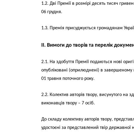
1.2. Дві Премії в розмірі десять тисяч гри
06 грудня.
1.3. Премія присуджується громадянам Укра
II. Вимоги до творів та перелік докуме
2.1. На здобуття Премії подаються нові оригі
опубліковані (оприлюднені) в завершеному ви
01 травня поточного року.
2.2. Колектив авторів твору, висунутого на 
виконавців твору – 7 осіб.
До складу колективу авторів твору, представ
удостоєні за представлений твір державної 