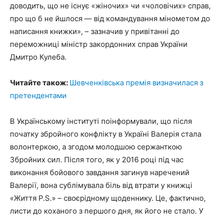
доводить, що не існує «жіночих» чи «чоловічих» справ,
про що б не йшлося — від командування мінометом до
написання книжки», – зазначив у привітанні до
переможниці міністр закордонних справ України
Дмитро Кулеба.
Читайте також:
Шевченківська премія визначилася з
претендентами
В Українському інституті поінформували, що після
початку збройного конфлікту в Україні Валерія стала
волонтеркою, а згодом молодшою сержанткою
Збройних сил. Після того, як у 2016 році під час
виконання бойового завдання загинув наречений
Валерії, вона сублімувала біль від втрати у книжці
«Життя P.S.» – своєрідному щоденнику. Це, фактично,
листи до коханого з першого дня, як його не стало. У