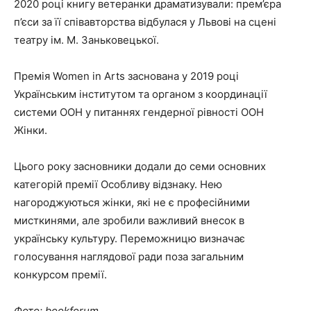
2020 році книгу ветеранки драматизували: прем’єра
п’єси за її співавторства відбулася у Львові на сцені
театру ім. М. Заньковецької.
Премія Women in Arts заснована у 2019 році
Українським інститутом та органом з координації
системи ООН у питаннях гендерної рівності ООН
Жінки.
Цього року засновники додали до семи основних
категорій премії Особливу відзнаку. Нею
нагороджуються жінки, які не є професійними
мисткинями, але зробили важливий внесок в
українську культуру. Переможницю визначає
голосування наглядової ради поза загальним
конкурсом премії.
Фото: bookforum