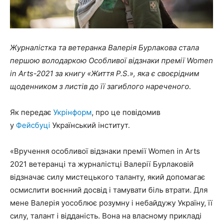
Журналістка та ветеранка Валерія Бурлакова стала
першою володаркою Особливої відзнаки премії Women
in Arts-2021 за книгу «Життя P.S.», яка є своєрідним
щоденником з листів до її загиблого нареченого.
Як передає
Укрінформ
, про це повідомив
у
Фейсбуці
Український інститут.
«Вручення особливої відзнаки премії Women in Arts
2021 ветеранці та журналістці Валерії Бурлаковій
відзначає силу мистецького таланту, який допомагає
осмислити воєнний досвід і тамувати біль втрати. Для
мене Валерія уособлює розумну і небайдужу Україну, її
силу, талант і відданість. Вона на власному прикладі