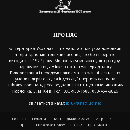
ПРО НАС
«Літературна Україна» — це найстаріший україномовний
літературно-мистецький часопис, що безперервно
виходить із 1927 року. Ми пропагуємо якісну літературу,
широку мистецьку інклюзію та культуру діалогу.
Використання і передрук наших матеріалів вітається за
умови відкритого для індексації гіперпосилання на
litukraina.com.ua Адреса редакції: 01010, вул. Омеляновича-
Павленка, 3, м. Київ. Тел.: 093-939-1688, 098-454-8826
зв'язатися з нами:
lit_ukraine@ukr.net
Головна
Новини
Статті
Діалоги «ЛУ»
Ars poetica
Проза
Книжкове review
Погляд
Про видання