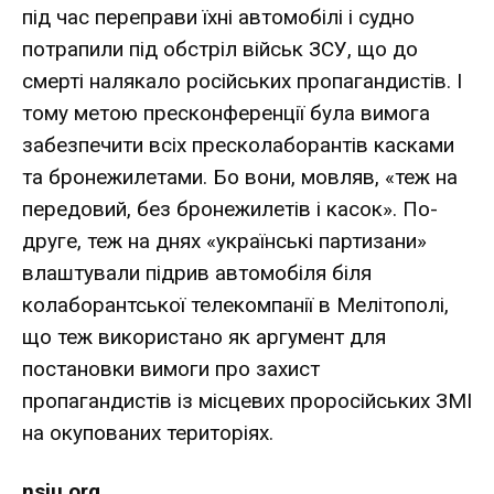
під час переправи їхні автомобілі і судно
потрапили під обстріл військ ЗСУ, що до
смерті налякало російських пропагандистів. І
тому метою пресконференції була вимога
забезпечити всіх пресколаборантів касками
та бронежилетами. Бо вони, мовляв, «теж на
передовий, без бронежилетів і касок». По-
друге, теж на днях «українські партизани»
влаштували підрив автомобіля біля
колаборантської телекомпанії в Мелітополі,
що теж використано як аргумент для
постановки вимоги про захист
пропагандистів із місцевих проросійських ЗМІ
на окупованих територіях.
nsju.org