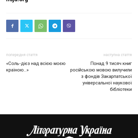
попередня стаття
наступна стаття
«Соль-дієз над всією моєю
Понад 9 тисяч книг
країною…»
російською мовою вилучили
з фондів Закарпатської
універсальної наукової
бібліотеки