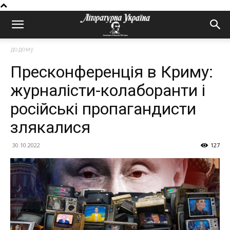
додому
Пресконференція в Криму:
журналісти-колаборанти і
російські пропагандисти
злякалися
30.10.2022
127