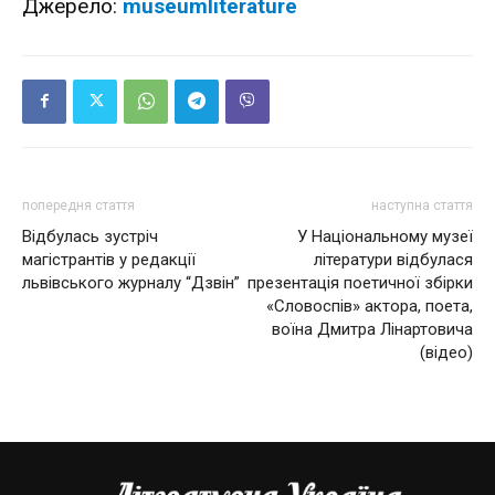
Джерело:
museumliterature
попередня стаття
наступна стаття
Відбулась зустріч
У Національному музеї
магістрантів у редакції
літератури відбулася
львівського журналу “Дзвін”
презентація поетичної збірки
«Словоспів» актора, поета,
воїна Дмитра Лінартовича
(відео)