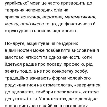
української мови це часто призводить до
творення неприродних слів на
зразок
вождиця, ворогиня, математикиня,
мерка, політикеса
тощо, до фонетичного й
структурного насилля над мовою.
По-друге, акцентування гендерних
відмінностей може позбавляти висловлення
змістової чіткості та однозначності. Коли
йдеться радше про посаду, професію, рід
занять тощо, а не про конкретну особу,
традиційно вживають форми чоловічого
роду: «вчитися на стоматолога», «звернутися
до адвоката», «вибори президента», «статус
депутата» і т. ін. У контекстах, де відповідне
слово виступає в найбільш загальному