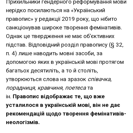
Прихильники гендерного реформування мови
нерідко посилаються на «Український
правопис» у редакції 2019 року, що нібито
санкціонував широке творення фемінативів.
Однак це твердження не має об’єктивних
підстав. Відповідний розділ правопису (§ 32,
п. 4) лише наводить мовні засоби, за
допомогою яких в українській мові протягом
багатьох десятиліть, а то й століть,
утворюються слова на зразок
співачка,
порадниця, кравчиня, поетеса
та
ін.
Правопис відображає те, що вже
усталилося в українській мові, він не дає
рекомендацій щодо творення фемінативів-
неологізмів.