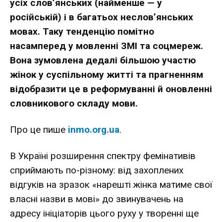
усіх слов’янських (найменше — у
російській) і в багатьох неслов’янських
мовах. Таку тенденцію помітно
насамперед у мовленні ЗМІ та соцмереж.
Вона зумовлена дедалі більшою участю
жінок у суспільному житті та прагненням
відобразити це в реформуванні й оновленні
словникового складу мови.
Про це пише
inmo.org.ua
.
В Україні розширення спектру фемінативів
сприймають по-різному: від захоплених
відгуків на зразок «нарешті жінка матиме свої
власні назви в мові» до звинувачень на
адресу ініціаторів цього руху у творенні ще