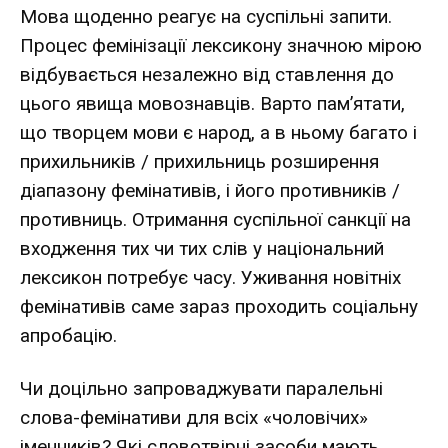
Мова щоденно реагує на суспільні запити.
Процес фемінізації лексикону значною мірою
відбувається незалежно від ставлення до
цього явища мовознавців. Варто пам’ятати,
що творцем мови є народ, а в ньому багато і
прихильників / прихильниць розширення
діапазону фемінативів, і його противників /
противниць. Отримання суспільної санкції на
входження тих чи тих слів у національний
лексикон потребує часу. Уживання новітніх
фемінативів саме зараз проходить соціальну
апробацію.
Чи доцільно запроваджувати паралельні
слова-фемінативи для всіх «чоловічих»
іменників? Які словотвірні засоби мають