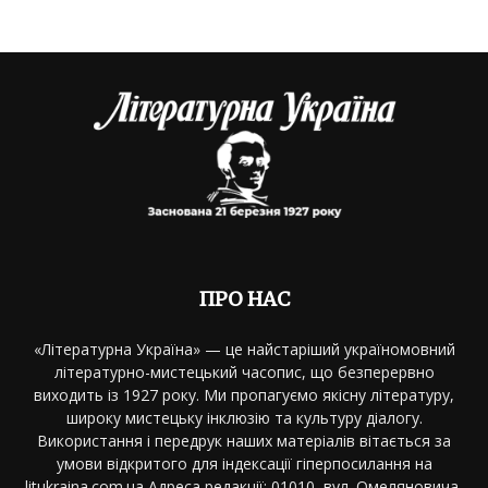
ПРО НАС
«Літературна Україна» — це найстаріший україномовний
літературно-мистецький часопис, що безперервно
виходить із 1927 року. Ми пропагуємо якісну літературу,
широку мистецьку інклюзію та культуру діалогу.
Використання і передрук наших матеріалів вітається за
умови відкритого для індексації гіперпосилання на
litukraina.com.ua Адреса редакції: 01010, вул. Омеляновича-