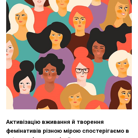
Активізацію вживання й творення
фемінативів різною мірою спостерігаємо в