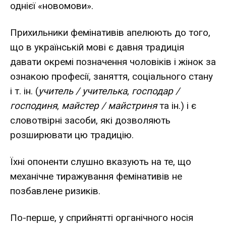
однієї «новомови».
Прихильники фемінативів апелюють до того,
що в українській мові є давня традиція
давати окремі позначення чоловіків і жінок за
ознакою професії, заняття, соціального стану
і т. ін. (
учитель / учителька
,
господар /
господиня
,
майстер / майстриня
та ін.) і є
словотвірні засоби, які дозволяють
розширювати цю традицію.
Їхні опоненти слушно вказують на те, що
механічне тиражування фемінативів не
позбавлене ризиків.
По-перше, у сприйнятті органічного носія