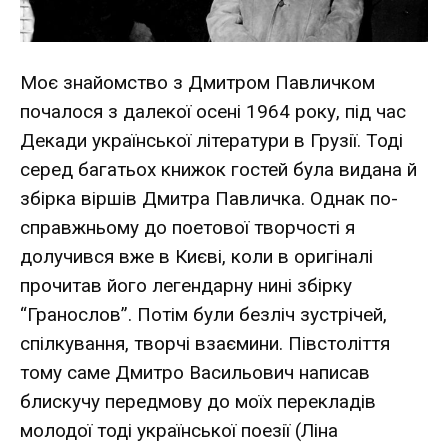
Моє знайомство з Дмитром Павличком
почалося з далекої осені 1964 року, під час
Декади української літератури в Грузії. Тоді
серед багатьох книжок гостей була видана й
збірка віршів Дмитра Павличка. Однак по-
справжньому до поетової творчості я
долучився вже в Києві, коли в оригіналі
прочитав його легендарну нині збірку
“Гранослов”. Потім були безліч зустрічей,
спілкування, творчі взаємини. Півстоліття
тому саме Дмитро Васильович написав
блискучу передмову до моїх перекладів
молодої тоді української поезії (Ліна