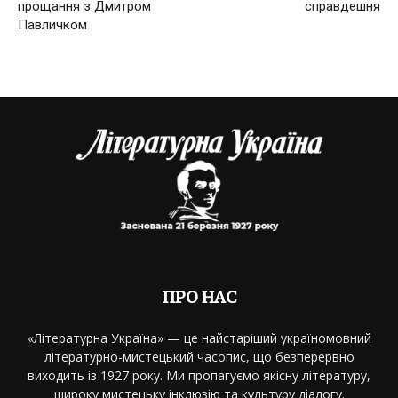
прощання з Дмитром
справдешня
Павличком
ПРО НАС
«Літературна Україна» — це найстаріший україномовний
літературно-мистецький часопис, що безперервно
виходить із 1927 року. Ми пропагуємо якісну літературу,
широку мистецьку інклюзію та культуру діалогу.