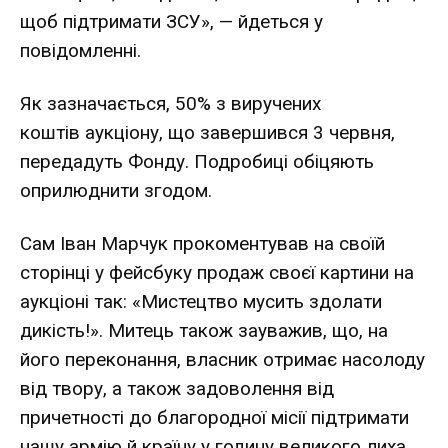
щоб підтримати ЗСУ», — йдеться у
повідомленні.
Як зазначається, 50% з виручених
коштів
аукціону
, що завершився 3 червня,
передадуть Фонду. Подробиці обіцяють
оприлюднити згодом.
Сам Іван Марчук прокоментував на своїй
сторінці у
фейсбуку
продаж своєї картини на
аукціоні так: «Мистецтво мусить здолати
дикість!». Митець також зауважив, що, на
його переконання, власник отримає насолоду
від твору, а також задоволення від
причетності до благородної місії підтримати
нашу армію й країну у годину великого лиха,