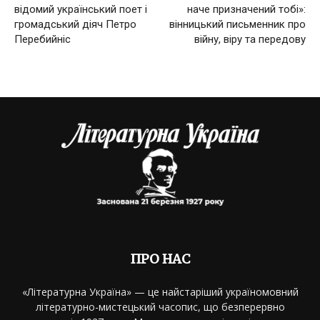
відомий український поет і
наче призначений тобі»:
громадський діяч Петро
вінницький письменник про
Перебийніс
війну, віру та передову
ПРО НАС
«Літературна Україна» — це найстаріший україномовний
літературно-мистецький часопис, що безперервно