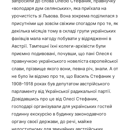
запросили до слова Олесю Стефаник, правнучку
«володаря дум селянських», яка приїхала на
урочистість зі Львова. Вона зокрема поділилася з
присутніми ще зовсім свіжим спогадом про те, як
декілька місяців тому в складі групи українських
фахівців мала нагоду побувати у відрядженні в
Австрії. Тамтешні їхні колеги-архівісти були
приємно подивовані, почувши, що пані Олеся є
правнучкою українського новеліста європейської
слави, прізвище якого вони, певна річ, знали. А от
не було їм відомо про те, що Василь Стефаник у
1908–1918 роках був депутатом австрійського
парламенту від Української радикальної партії.
Довідавшись про це від Олесі Стефаник,
господарі організували для українських гостей
годинну екскурсію в будинку законодавчого
органу своєї держави, до речі, майже
недоступному для звичайних австрійських