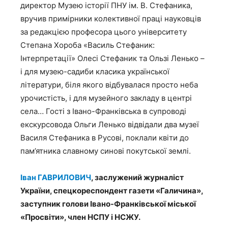
директор Музею історії ПНУ ім. В. Стефаника,
вручив примірники колективної праці науковців
за редакцією професора цього університету
Степана Хороба «Василь Стефаник:
Інтерпретації» Олесі Стефаник та Ользі Ленько –
і для музею-садиби класика української
літератури, біля якого відбувалася просто неба
урочистість, і для музейного закладу в центрі
села… Гості з Івано-Франківська в супроводі
екскурсовода Ольги Ленько відвідали два музеї
Василя Стефаника в Русові, поклали квіти до
пам’ятника славному синові покутської землі.
Іван ГАВРИЛОВИЧ
, заслужений журналіст
України, спецкореспондент газети «Галичина»,
заступник голови Івано-Франківської міської
«Просвіти», член НСПУ і НСЖУ.