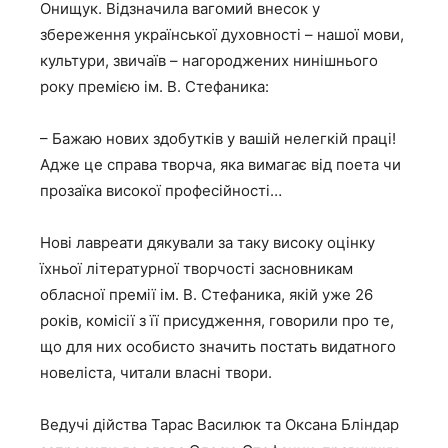
Онищук. Відзначила вагомий внесок у
збереження української духовності – нашої мови,
культури, звичаїв – нагороджених нинішнього
року премією ім. В. Стефаника:
– Бажаю нових здобутків у вашій нелегкій праці!
Адже це справа творча, яка вимагає від поета чи
прозаїка високої професійності…
Нові лавреати дякували за таку високу оцінку
їхньої літературної творчості засновникам
обласної премії ім. В. Стефаника, якій уже 26
років, комісії з її присудження, говорили про те,
що для них особисто значить постать видатного
новеліста, читали власні твори.
Ведучі дійства Тарас Василюк та Оксана Бліндар