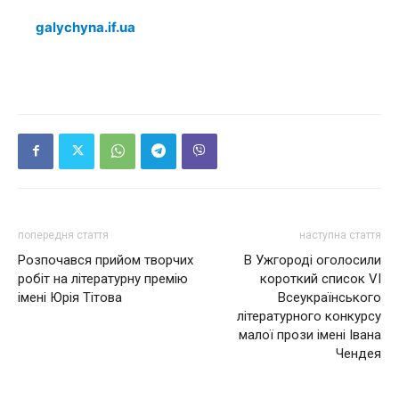
galychyna.if.ua
попередня стаття
наступна стаття
Розпочався прийом творчих
В Ужгороді оголосили
робіт на літературну премію
короткий список VI
імені Юрія Тітова
Всеукраїнського
літературного конкурсу
малої прози імені Івана
Чендея