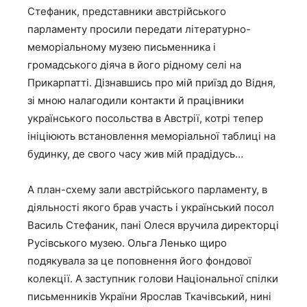
Стефаник, представники австрійського
парламенту просили передати літературно-
меморіальному музею письменника і
громадського діяча в його рідному селі на
Прикарпатті. Дізнавшись про мій приїзд до Відня,
зі мною налагодили контакти й працівники
українського посольства в Австрії, котрі тепер
ініціюють встановлення меморіальної таблиці на
будинку, де свого часу жив мій прадідусь…
А план-схему зали австрійського парламенту, в
діяльності якого брав участь і український посол
Василь Стефаник, пані Олеся вручила директорці
Русівського музею. Ольга Ленько щиро
подякувала за це поповнення його фондової
колекції. А заступник голови Національної спілки
письменників України Ярослав Ткачівський, нині