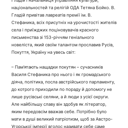
Гладій і начальниця управління культури,
національностей та релігій ОДА Тетяна Бойко. В.
Гладій привітав лавреатів премії ім. В.
Стефаника, всіх присутніх на урочистості жителів
села і приїжджих поціновувачів красного
письменства зі 153-річчям геніального
новеліста, який своїм талантом прославив Русів,
Покуття, Україну на увесь світ:
– Пам’ятають нащадки покутян – сучасників
Василя Стефаника про нього і як громадського
діяча, політика, посла австрійського парламенту,
до котрого приходили по пораду й допомогу не
лише русівські селяни, а й люди з усієї округи.
Але найбільшу славу він здобув як літератор,
яким передовсім вважав себе. Потрібно було
мати в душі великий патріотизм, щоб за Австро-
Угорської імперії вголос називати себе саме