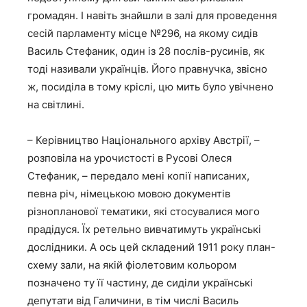
громадян. І навіть знайшли в залі для проведення
сесій парламенту місце №296, на якому сидів
Василь Стефаник, один із 28 послів-русинів, як
тоді називали українців. Його правнучка, звісно
ж, посиділа в тому кріслі, цю мить було увічнено
на світлині.
– Керівництво Національного архіву Австрії, –
розповіла на урочистості в Русові Олеся
Стефаник, – передало мені копії написаних,
певна річ, німецькою мовою документів
різнопланової тематики, які стосувалися мого
прадідуся. Їх ретельно вивчатимуть українські
дослідники. А ось цей складений 1911 року план-
схему зали, на якій фіолетовим кольором
позначено ту її частину, де сиділи українські
депутати від Галичини, в тім числі Василь