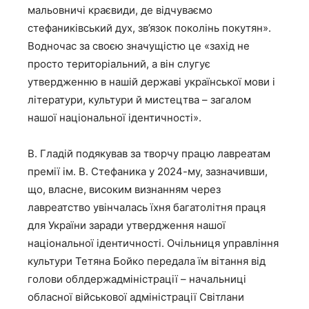
мальовничі краєвиди, де відчуваємо
стефаниківський дух, зв’язок поколінь покутян».
Водночас за своєю значущістю це «захід не
просто територіальний, а він слугує
утвердженню в нашій державі української мови і
літератури, культури й мистецтва – загалом
нашої національної ідентичності».
В. Гладій подякував за творчу працю лавреатам
премії ім. В. Стефаника у 2024-му, зазначивши,
що, власне, високим визнанням через
лавреатство увінчалась їхня багатолітня праця
для України заради утвердження нашої
національної ідентичності. Очільниця управління
культури Тетяна Бойко передала їм вітання від
голови облдержадміністрації – начальниці
обласної військової адміністрації Світлани