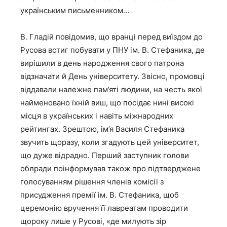
українським письменником…
В. Гладій повідомив, що вранці перед виїздом до
Русова встиг побувати у ПНУ ім. В. Стефаника, де
вирішили в день народження свого патрона
відзначати й День університету. Звісно, промовці
віддавали належне пам’яті людини, на честь якої
найменовано їхній виш, що посідає нині високі
місця в українських і навіть міжнародних
рейтингах. Зрештою, ім’я Василя Стефаника
звучить щоразу, коли згадують цей університет,
що дуже відрадно. Перший заступник голови
облради поінформував також про підтверджене
голосуванням рішення членів комісії з
присудження премії ім. В. Стефаника, щоб
церемонію вручення її лавреатам проводити
щороку лише у Русові, «де милують зір