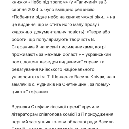
книжку «Небо під трапом» (у «Галичині» за 3
серпня 2023 р. було вміщено рецензію
«Побачити рідне небо на хвилях чужої ріки…» на
це видання, що містить його малу прозу і
художньо-документальну повість); «Твори або
роботи, що популяризують творчість В.
Стефаника й написані письменниками, котрі
проживають за межами області» – український
поет, доцент кафедри видавничої справи та
редагування Київського національного
університету ім. Т. Шевченка Василь Клічак, наш
земляк із с. Рудників на Снятинщині, за поему-
цикл «Стефаник».
Відзнаки Стефаниківської премії вручили
літераторам співголова комісії з її присудження
перший заступник голови обласної ради Василь