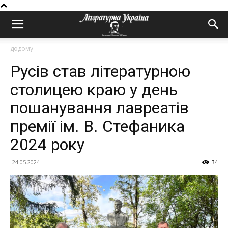
додому
Русів став літературною
столицею краю у день
пошанування лавреатів
премії ім. В. Стефаника
2024 року
24.05.2024
34