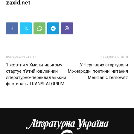
zaxid.net
попередня стаття
наступна стаття
1 жовтня у Хмельницькому
У Чернівцях стартували
стартує п’ятий ювілейний
Міжнародні поетичні читання
літературно-перекладацький
Meridian Czernowitz
фестиваль TRANSLATORIUM