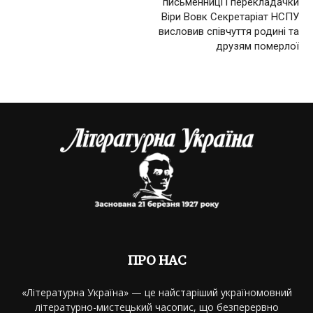
письменниці і перекладачки
Віри Вовк Секретаріат НСПУ
висловив співчуття родині та
друзям померлої
ПРО НАС
«Літературна Україна» — це найстаріший україномовний
літературно-мистецький часопис, що безперервно