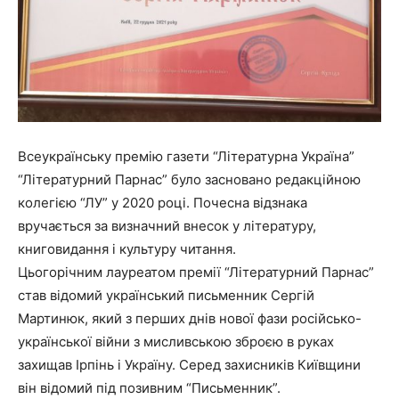
Всеукраїнську премію газети “Літературна Україна”
“Літературний Парнас” було засновано редакційною
колегією “ЛУ” у 2020 році. Почесна відзнака
вручається за визначний внесок у літературу,
книговидання і культуру читання.
Цьогорічним лауреатом премії “Літературний Парнас”
став відомий український письменник Сергій
Мартинюк, який з перших днів нової фази російсько-
української війни з мисливською зброєю в руках
захищав Ірпінь і Україну. Серед захисників Київщини
він відомий під позивним “Письменник”.