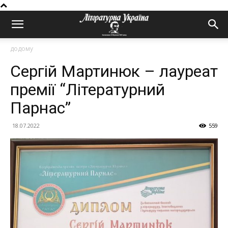
додому
Сергій Мартинюк – лауреат
премії “Літературний
Парнас”
18.07.2022
559