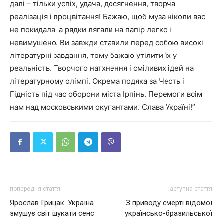
далі – тільки успіх, удача, досягнення, творча
реалізація і процвітання! Бажаю, щоб муза ніколи вас
не покидала, а рядки лягали на папір легко і
невимушено. Ви завжди ставили перед собою високі
літературні завдання, тому бажаю утілити їх у
реальність. Творчого натхнення і сміливих ідей на
літературному олімпі. Окрема подяка за Честь і
Гідність під час оборони міста Ірпінь. Перемоги всім
нам над московськими окупантами. Слава Україні!”
попередня стаття
наступна стаття
Ярослав Грицак. Україна
З приводу смерті відомої
змушує світ шукати сенс
українсько-бразильської