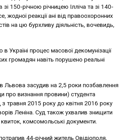
в зі 150-річною річницею Ілліча та зі 140-
се, жодної реакції ані від правоохоронних
істів на цю бурхливу діяльність, вочевидь,
 в Україні процес масової декомунізації
ких громадян навіть порушено реальні
дів Львова засудив
на 2,5 роки позбавлення
ди про визнання провини) студента
д з травня 2015 року до квітня 2016 року
ворів Леніна. Суд також ухвалив знищити
 квиток, комсомольські документи.
 потрапив 44-річний житель Овідіополя,