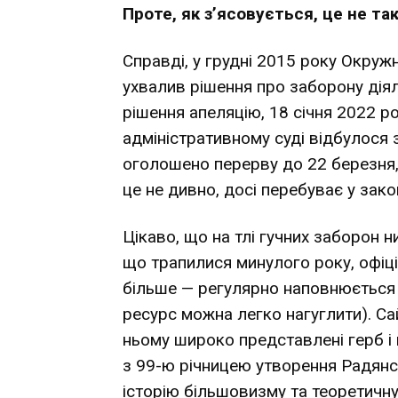
Проте, як з’ясовується, це не так
Справді, у грудні 2015 року Окруж
ухвалив рішення про заборону діял
рішення апеляцію, 18 січня 2022 р
адміністративному суді відбулося з
оголошено перерву до 22 березня,
це не дивно, досі перебуває у зако
Цікаво, що на тлі гучних заборон н
що трапилися минулого року, офіцій
більше — регулярно наповнюється 
ресурс можна легко нагуглити). Са
ньому широко представлені герб і
з 99-ю річницею утворення Радянсь
історію більшовизму та теоретичну с