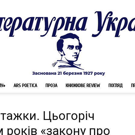
ЛУ»
ARS POETICA
ПРОЗА
КНИЖКОВЕ REVIEW
ПОГЛЯД
П
Літературна
атажки. Цьогоріч
 років «закону про