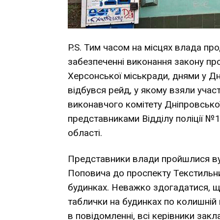
P.S. Тим часом на місцях влада пр
забезпеченні виконання закону пр
Херсонської міськради
, днями у Д
відбувся рейд, у якому взяли участ
виконавчого комітету Дніпровської 
представниками Відділу поліції №
області.
Представники влади пройшлися ву
Поповича до проспекту Текстильни
будинках. Неважко здогадатися, щ
таблички на будинках по колишній
в повідомленні, всі керівники закл