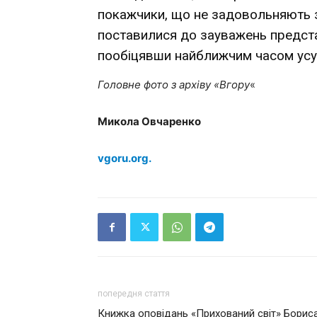
покажчики, що не задовольняють 
поставилися до зауважень представ
пообіцявши найближчим часом усу
Головне фото з архіву «Вгору
«
Микола Овчаренко
vgoru.org.
попередня стаття
Книжка оповідань «Прихований світ» Борис