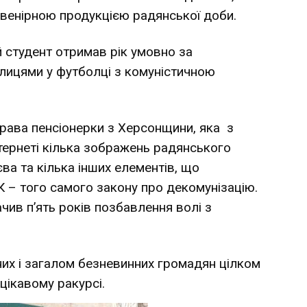
увенірною продукцією радянської доби.
 студент отримав рік умовно за
улицями у футболці з комуністичною
рава пенсіонерки з Херсонщини, яка з
тернеті кілька зображень радянського
а та кілька інших елементів, що
КК – того самого закону про декомунізацію.
чив п’ять років позбавлення волі з
них і загалом безневинних громадян цілком
цікавому ракурсі.