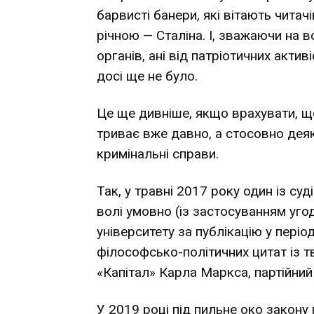
барвисті банери, які вітають читачі
річною — Сталіна. І, зважаючи на в
органів, ані від патріотичних актив
досі ще не було.
Це ще дивніше, якщо врахувати, що
триває вже давно, а стосовно дея
кримінальні справи.
Так, у травні 2017 року один
із су
волі умовно (із застосуванням уго
університету за публікацію у періо
філософсько-політичних цитат із т
«Капітал» Карла Маркса, партійний
У 2019 році під пильне око закону