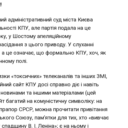
!
ний адміністративний суд міста Києва
ьності КПУ, але партія подала на це
оку, у Шостому апеляційному
асідання з цього приводу. У слуханні
 а це означає, що формально КПУ, хоч, як
нному полі.
изки «токсичних» телеканалів та інших ЗМІ,
ний сайт КПУ досі справно діє і навіть
новинами та іншими матеріалами (цей
йт багатий на комуністичну символіку: на
 прапор СРСР, можна прочитати привітання
кого Союзу, пам’ятки для тих, хто «вивчає
падщину В. І. Леніна»; є на ньому і