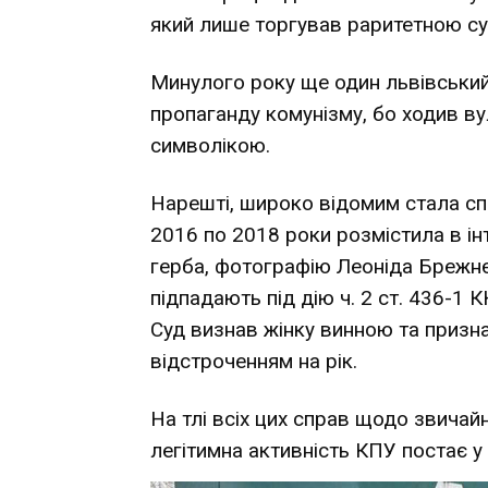
який
лише торгував раритетною
с
Минулого року
ще один львівський
пропаганду комунізму, бо ходив в
символікою.
Нарешті,
широко відомим стала
сп
2016 по 2018 роки розмістила в ін
герба, фотографію Леоніда Брежнєв
підпадають під дію ч. 2 ст. 436-1 
Суд визнав жінку винною та призна
відстроченням на рік.
На тлі всіх цих справ щодо звичай
легітимна активність КПУ постає у 