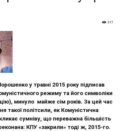
Україна
317
–
Літукраїна
Порошенко у травні 2015 року підписав
комуністичного режиму та його символіки
цію), минуло майже сім років. За цей час
ня такої політсили, як Комуністична
 викликає сумніву, що переважна більшість
еконана: КПУ «закрили» тоді ж, 2015-го.