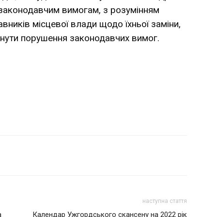
законодавчим вимогам, з розумінням
ників місцевої влади щодо їхньої заміни,
нути порушення законодавчих вимог.
наступна стаття
а
Календар Ужгордського скансену на 2022 рік