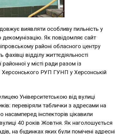
одовжує виявляти особливу пильність у
о декомунізацію.
Як повідомляє сайт
ніпровському районі обласного центру
ь фахівці відділу життєдіяльності
районної у місті ради разом із
1 Херсонського РУП ГУНП у Херсонській
лицею Університетською від вулиці
ків: перевіряли таблички з адресами на
о насамперед інспекторів цікавили
 вулиці 40 років Жовтня. Як наголошується
адів, на будинках яких були помічені адресні