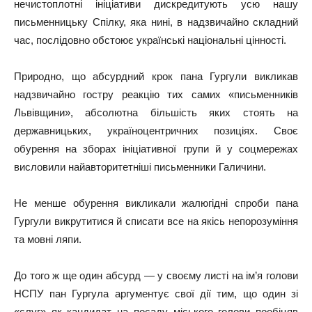
нечистоплотні ініціативи дискредитують усю нашу
письменницьку Спілку, яка нині, в надзвичайно складний
час, послідовно обстоює українські національні цінності.
Природно, що абсурдний крок пана Гургули викликав
надзвичайно гостру реакцію тих самих «письменників
Львівщини», абсолютна більшість яких стоять на
державницьких, україноцентричних позиціях. Своє
обурення на зборах ініціативної групи й у соцмережах
висловили найавторитетніші письменники Галичини.
Не менше обурення викликали жалюгідні спроби пана
Гургули викрутитися й списати все на якісь непорозуміння
та мовні ляпи.
До того ж ще один абсурд — у своєму листі на ім’я голови
НСПУ пан Гургула аргументує свої дії тим, що один зі
«слуг» як кандидат на посаду міського голови пообіцяв