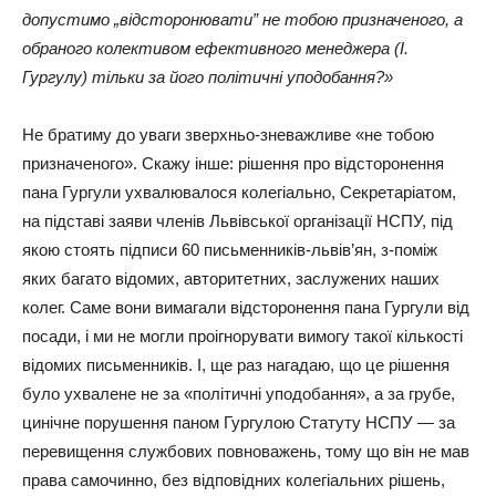
допустимо „відсторонювати” не тобою призначеного, а
обраного колективом ефективного менеджера (І.
Гургулу) тільки за його політичні уподобання?»
Не братиму до уваги зверхньо-зневажливе «не тобою
призначеного». Скажу інше: рішення про відсторонення
пана Гургули ухвалювалося колегіально, Секретаріатом,
на підставі заяви членів Львівської організації НСПУ, під
якою стоять підписи 60 письменників-львів’ян, з-поміж
яких багато відомих, авторитетних, заслужених наших
колег. Саме вони вимагали відсторонення пана Гургули від
посади, і ми не могли проігнорувати вимогу такої кількості
відомих письменників. І, ще раз нагадаю, що це рішення
було ухвалене не за «політичні уподобання», а за грубе,
цинічне порушення паном Гургулою Статуту НСПУ — за
перевищення службових повноважень, тому що він не мав
права самочинно, без відповідних колегіальних рішень,