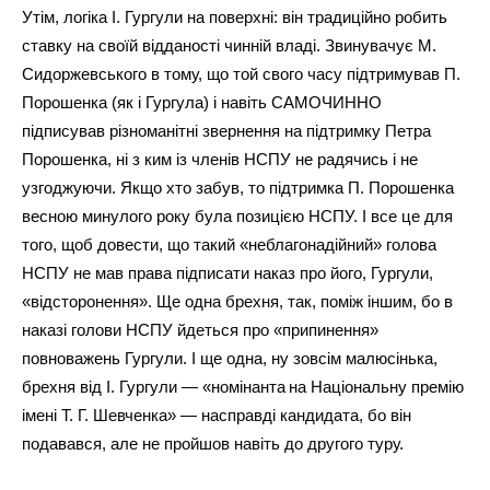
Утім, логіка І. Гургули на поверхні: він традиційно робить
ставку на своїй відданості чинній владі. Звинувачує М.
Сидоржевського в тому, що той свого часу підтримував П.
Порошенка (як і Гургула) і навіть САМОЧИННО
підписував різноманітні звернення на підтримку Петра
Порошенка, ні з ким із членів НСПУ не радячись і не
узгоджуючи. Якщо хто забув, то підтримка П. Порошенка
весною минулого року була позицією НСПУ. І все це для
того, щоб довести, що такий «неблагонадійний» голова
НСПУ не мав права підписати наказ про його, Гургули,
«відсторонення». Ще одна брехня, так, поміж іншим, бо в
наказі голови НСПУ йдеться про «припинення»
повноважень Гургули. І ще одна, ну зовсім малюсінька,
брехня від І. Гургули — «номінанта
на Національну премію
імені Т. Г. Шевченка» — насправді кандидата, бо він
подавався, але не пройшов навіть до другого туру.