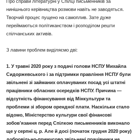
Про справи літературні у Спілці письменників за
нинішнього керівництва розмови навіть не заводяться.
Творчий процес пущено на самоплив. Зате дуже
переймаються політиканством і розподілом решти
спілчанських активів.
З лавини проблем виділяємо дві:
1. У травні 2020 року з подачі голови НСПУ Михайла
Сидоржевського і за підтримки правління НСПУ були
звільнені зі займаних оплачуваних посад усі штатні
працівники обласних осередків НСПУ. Причина —
відсутність фінансування від Мінкультури та
проблеми зі збором орендної плати. Наскільки стало
відомо, Міністерство культури свої фінансові
зобов’язання перед Спілкою письменників виконало
ще у серпні ц. р. Але й досі (початок грудня 2020 року)
добровільно-примусово звільнені працівники не