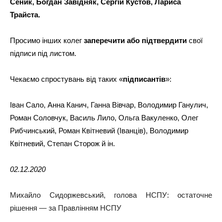
Сеник, Богдан Завідняк, Сергій Кустов, Лариса
Трайста.
Просимо інших колег
заперечити або підтвердити
свої
підписи під листом.
Чекаємо спростувань від таких «
підписантів
»:
Іван Сало, Анна Канич, Ганна Вівчар, Володимир Ганулич,
Роман Соловчук, Василь Лило, Ольга Вакуленко, Олег
Рибчинський, Роман Квітневий (Іванців), Володимир
Квітневий, Степан Сторож й ін.
02.12.2020
Михайло Сидоржевський, голова НСПУ: остаточне
рішення — за Правлінням НСПУ