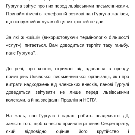
Гургула звітує про них перед львівськими письменниками.
Принаймні мені в телефонній розмові пан Гургула жалівся,
що осоружний «слуга» обіцяних грошей не дав.
За які ж «шіші» (використовуючи термінологію більшості
«слуг»), питається, Вам доводиться терпіти таку ганьбу,
пане Гургула?..
До речі, про кошти, отримані від здавання в оренду
приміщень Львівської письменницької організації, як і про
витрати надходжень від членських внесків, панові Гургулі
доведеться звітувати не лише перед львівськими
колегами, а й на засіданні Правління НСПУ.
На жаль, пан Гургула і надалі робить неадекватні дії,
замість того, щоб із честю прийняти рішення Секретаріату,
який відповідно оцінив його крутійство і