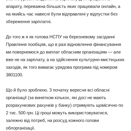
апарату, переважна більшість яких працювали онлайн, а
на якийсь час навесні були відправлені у відпустки без
збереження зарплатні.
До того ж я як голова НСПУ на березневому засіданні
Правління пообіцяв, що в разі відновлення фінансування
ми повернемося до виплат обласним організаціям — але
вже не на зарплату, а на здійснення культурно-мистецьких
заходів, як того вимагає урядова програма під номером
3801100.
Що й було зроблено. З початку вересня всі обласні
організації (за винятком кількох, які досі не мають
розрахункових рахунків у банку) отримують щомісячно по
2 тис. 500 грн. Ці гроші можуть використовуватися,
залежно від потреб, на розсуд кожного голови
облорганізації.