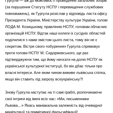
Гургули — аж до можливості проведення загальних зборів
(за порушення Статуту НСПУ і перевищення службових
повноважень), як Гургула розіслав у відповідь листа офісу
Президента України, Міністерству культури України, голові
ЛОДА М. Козицькому, правлінню НСПУ, головам обласних
організацій НСПУ. Відтак наші колеги із сусідніх областей
поділилися з нами змістом цього листа, тому він не є
секретом. Вістря свого «обурення» Гургула спрямовує
проти голови НСПУ М. Сидоржевського, ще раз
підтверджуючи тим, що йому начхати на долю НСПУ як
української культурної інституції, бо він дбає тільки про
власні інтереси. Але яким чином виживе львівська спілка,
якщо він ставить під загрозу всеукраїнську?!
Знову Гургула наступає на ті самі граблі, розпочинаючи
свої інтриги від імені всіх нас: «Ми, письменники
Львова…» Якась маніакальна залежність від очевидної
маніпуляції та примітивної фальсифікації!