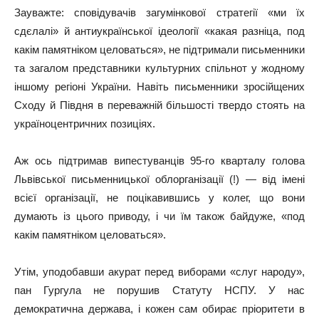
Зауважте: сповідувачів загумінкової стратегії «ми їх
сдєлалі» й антиукраїнської ідеології «какая разніца, под
какім памятніком целоваться», не підтримали письменники
та загалом представники культурних спільнот у жодному
іншому регіоні України. Навіть письменники зросійщених
Сходу й Півдня в переважній більшості твердо стоять на
україноцентричних позиціях.
Аж ось підтримав випестуванців 95-го кварталу голова
Львівської письменницької облорганізації (!) — від імені
всієї організації, не поцікавившись у колег, що вони
думають із цього приводу, і чи їм також байдуже, «под
какім памятніком целоваться».
Утім, уподобавши акурат перед виборами «слуг народу»,
пан Гургула не порушив Статуту НСПУ. У нас
демократична держава, і кожен сам обирає пріоритети в