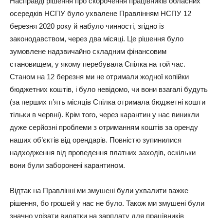
Насправді рішення про скорочення працівників обласних
осередків НСПУ було ухвалене Правлінням НСПУ 12
березня 2020 року й набуло чинності, згідно із
законодавством, через два місяці. Це рішення було
зумовлене надзвичайно складним фінансовим
становищем, у якому перебувала Спілка на той час.
Станом на 12 березня ми не отримали жодної копійки
бюджетних коштів, і було невідомо, чи вони взагалі будуть
(за перших п’ять місяців Спілка отримала бюджетні кошти
тільки в червні). Крім того, через карантин у нас виникли
дуже серйозні проблеми з отриманням коштів за оренду
наших об’єктів від орендарів. Повністю зупинилися
надходження від проведення платних заходів, оскільки
вони були заборонені карантином.
Відтак на Правлінні ми змушені були ухвалити важке
рішення, бо грошей у нас не було. Також ми змушені були
значно урізати видатки на зарплату для працівників