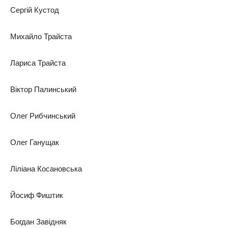
Сергій Кустод
Михайло Трайста
Лариса Трайста
Віктор Палинський
Олег Рибчинський
Олег Ганущак
Ліліана Косановська
Йосиф Фиштик
Богдан Завідняк