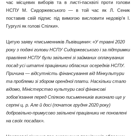
час місцевих виборів та в листі-пасквілі проти голови
НСПУ М. Сидоржевського — в той час як Л. Сеник
поставив свій підпис під вимогою висловити недовір’я І.
Гургулі як голові Спілки».
Цитую заяву «письменників Львівщини»:
«У травні 2020
року з подачі голови НСПУ Сидоржевського і за підтримки
правління НСПУ були звільнені зі займаних оплачуваних
посад усі штатні працівники обласних осередків НСПУ.
Причина — відсутність фінансування від Мінкультури
та проблеми зі збором орендної плати. Наскільки стало
відомо, Міністерство культури свої фінансові
зобов’язання перед Спілкою письменників виконало ще у
серпні ц. р. Але й досі (початок грудня 2020 року)
добровільно-примусово звільнені працівники не поновлені
на своїх посадах».