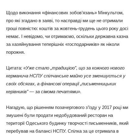
Щодо виконання «фінансових зобов’язань» Мінкультом,
про які згадано в заяві, то насправді ми ще не отримали
гроші повністю: коштів за жовтень-грудень цього року досі
немає. І невідомо, чи отримаємо, оскільки державна казна
за хазяйнування теперішніх «господарників» як ніколи
порожня.
Цитата:
«Уже стало „традицією”, що за кожного нового
керманича НСПУ спілчанське майно усе зменшується у
своїх обсягах, а фінансові операції „письменницьких
керівників” — за сімома печатями».
Нагадую, що рішенням позачергового з’їзду у 2017 році ми
змушені були продати недобудований ресторан на
території Одеського будинку творчості письменників, який
перебував на балансі НСПУ. Спілка за це отримала в