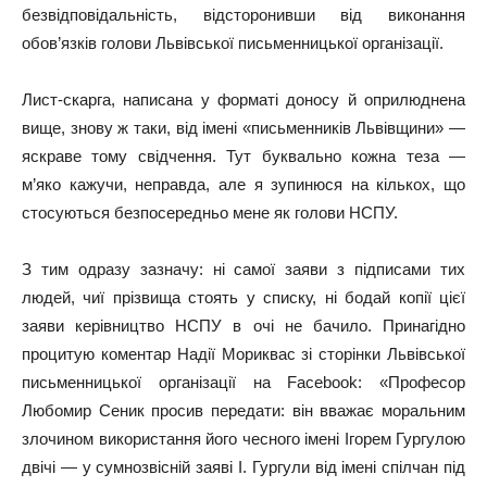
безвідповідальність, відсторонивши від виконання
обов’язків голови Львівської письменницької організації.
Лист-скарга, написана у форматі доносу й оприлюднена
вище, знову ж таки, від імені «письменників Львівщини» —
яскраве тому свідчення. Тут буквально кожна теза —
м’яко кажучи, неправда, але я зупинюся на кількох, що
стосуються безпосередньо мене як голови НСПУ.
З тим одразу зазначу: ні самої заяви з підписами тих
людей, чиї прізвища стоять у списку, ні бодай копії цієї
заяви керівництво НСПУ в очі не бачило. Принагідно
процитую коментар Надії Мориквас зі сторінки Львівської
письменницької організації на Facebook: «Професор
Любомир Сеник просив передати: він вважає моральним
злочином використання його чесного імені Ігорем Гургулою
двічі — у сумнозвісній заяві І. Гургули від імені спілчан під