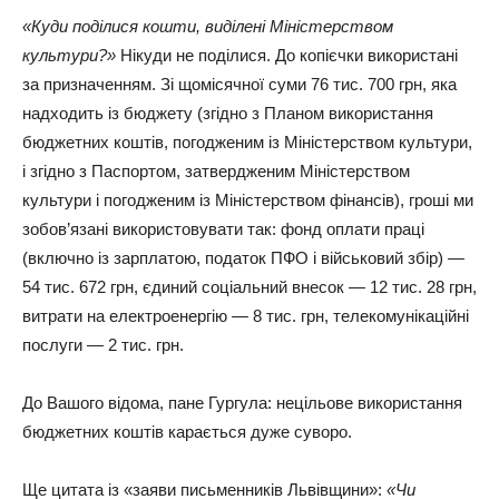
«Куди поділися кошти, виділені Міністерством
культури?»
Нікуди не поділися. До копієчки використані
за призначенням. Зі щомісячної суми 76 тис. 700 грн, яка
надходить із бюджету (згідно з Планом використання
бюджетних коштів, погодженим із Міністерством культури,
і згідно з Паспортом, затвердженим Міністерством
культури і погодженим із Міністерством фінансів), гроші ми
зобов’язані використовувати так: фонд оплати праці
(включно із зарплатою, податок ПФО і військовий збір) —
54 тис. 672 грн, єдиний соціальний внесок — 12 тис. 28 грн,
витрати на електроенергію — 8 тис. грн, телекомунікаційні
послуги — 2 тис. грн.
До Вашого відома, пане Гургула: нецільове використання
бюджетних коштів карається дуже суворо.
Ще цитата із «заяви письменників Львівщини»:
«Чи