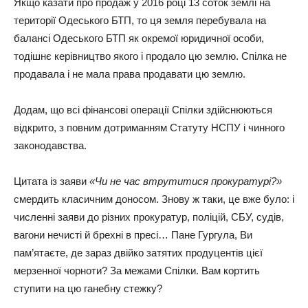
Якщо казати про продаж у 2016 році 13 соток землі на
території Одеського БТП, то ця земля перебувала на
балансі Одеського БТП як окремої юридичної особи,
тодішнє керівництво якого і продало цю землю. Спілка не
продавала і не мала права продавати цю землю.
Додам, що всі фінансові операції Спілки здійснюються
відкрито, з повним дотриманням Статуту НСПУ і чинного
законодавства.
Цитата із заяви
«Чи не час втрутитися прокуратурі?»
смердить класичним доносом. Знову ж таки, це вже було: і
численні заяви до різних прокуратур, поліцій, СБУ, судів,
вагони нечисті й брехні в пресі… Пане Гургула, Ви
пам’ятаєте, де зараз двійко затятих продуцентів цієї
мерзенної чорноти? За межами Спілки. Вам кортить
ступити на цю ганебну стежку?