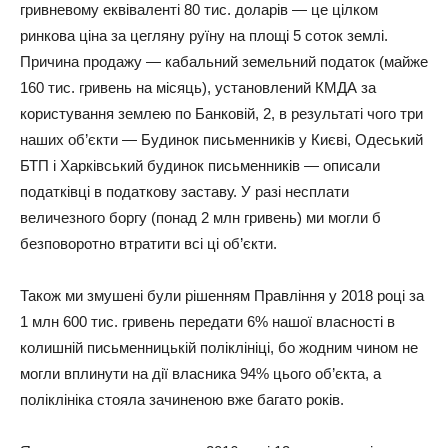
гривневому еквіваленті 80 тис. доларів — це цілком
ринкова ціна за цегляну руїну на площі 5 соток землі.
Причина продажу — кабальний земельний податок (майже
160 тис. гривень на місяць), установлений КМДА за
користування землею по Банковій, 2, в результаті чого три
наших об’єкти — Будинок письменників у Києві, Одеський
БТП і Харківський будинок письменників — описали
податківці в податкову заставу. У разі несплати
величезного боргу (понад 2 млн гривень) ми могли б
безповоротно втратити всі ці об’єкти.
Також ми змушені були рішенням Правління у 2018 році за
1 млн 600 тис. гривень передати 6% нашої власності в
колишній письменницькій поліклініці, бо жодним чином не
могли вплинути на дії власника 94% цього об’єкта, а
поліклініка стояла зачиненою вже багато років.