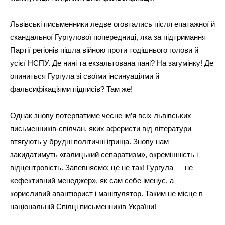
Львівські письменники ледве оговтались після епатажної й
скандальної Гургулової попередниці, яка за підтримання
Партії регіонів пішла війною проти тодішнього голови й
усієї НСПУ. Де нині та екзальтована пані? На загумінку! Де
опиниться Гургула зі своїми інсинуаціями й
фальсифікаціями підписів? Там же!
Однак знову потерпатиме чесне ім’я всіх львівських
письменників-спілчан, яких аферисти від літератури
втягують у брудні політичні ігрища. Знову нам
закидатимуть «галицький сепаратизм», окремішність і
відцентровість. Запевняємо: це не так! Гургула — не
«ефективний менеджер», як сам себе іменує, а
корисливий авантюрист і маніпулятор. Таким не місце в
національній Спілці письменників України!