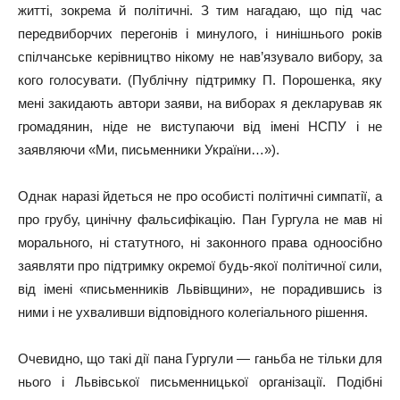
житті, зокрема й політичні. З тим нагадаю, що під час
передвиборчих перегонів і минулого, і нинішнього років
спілчанське керівництво нікому не нав’язувало вибору, за
кого голосувати. (Публічну підтримку П. Порошенка, яку
мені закидають автори заяви, на виборах я декларував як
громадянин, ніде не виступаючи від імені НСПУ і не
заявляючи «Ми, письменники України…»).
Однак наразі йдеться не про особисті політичні симпатії, а
про грубу, цинічну фальсифікацію. Пан Гургула не мав ні
морального, ні статутного, ні законного права одноосібно
заявляти про підтримку окремої будь-якої політичної сили,
від імені «письменників Львівщини», не порадившись із
ними і не ухваливши відповідного колегіального рішення.
Очевидно, що такі дії пана Гургули — ганьба не тільки для
нього і Львівської письменницької організації. Подібні