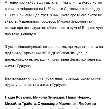
А тепер про найбільшу підлість І. Гургули: під його листом
є список «підписантів» із 30 членів Львівського осередку
НСПУ. Принаймні дві треті з них нічого про цього листа не
знають. А шановний професор Микола Зимомря так
сказав про цю ситуацію: «Мені просто сумно! Вперше чую
про таку „новину”».
З усією відповідальністю заявляємо, що жодного листа на
підтримку Гургули ми
НЕ ПІДПИСУВАЛИ
, усе це —
далекоглядна інсинуація й примітивна фальсифікація від
самого Гургули.
Без погодження були вписані наші прізвища, однак ми не
підписували лист на захист Гургули:
Надія Ковалик, Микола Зимомря, Надія Черкес,
Михайло Трайста, Олександр Масляник, Любомир