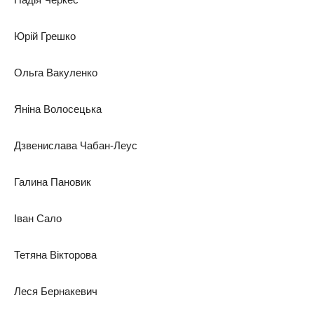
Юрій Грешко
Ольга Вакуленко
Яніна Волосецька
Дзвенислава Чабан-Леус
Галина Пановик
Іван Сало
Тетяна Вікторова
Леся Бернакевич