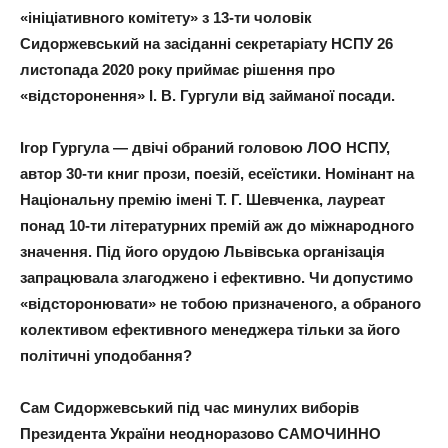
«ініціативного комітету» з 13-ти чоловік
Сидоржевський на засіданні секретаріату НСПУ 26
листопада 2020 року приймає рішення про
«відсторонення» І. В. Гургули від займаної посади.
Ігор Гургула — двічі обраний головою ЛОО НСПУ,
автор 30-ти книг прози, поезій, есеїстики. Номінант на
Національну премію імені Т. Г. Шевченка, лауреат
понад 10-ти літературних премій аж до міжнародного
значення. Під його орудою Львівська організація
запрацювала злагоджено і ефективно. Чи допустимо
«відсторонювати» не тобою призначеного, а обраного
колективом ефективного менеджера тільки за його
політичні уподобання?
Сам Сидоржевський під час минулих виборів
Президента України неодноразово САМОЧИННО