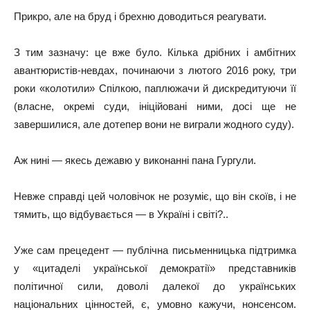
Прикро, але на бруд і брехню доводиться реагувати.
З тим зазначу: це вже було. Кілька дрібних і амбітних
авантюристів-невдах, починаючи з лютого 2016 року, три
роки «колотили» Спілкою, паплюжачи й дискредитуючи її
(власне, окремі суди, ініційовані ними, досі ще не
завершилися, але дотепер вони не виграли жодного суду).
Аж нині — якесь дежавю у виконанні пана Гургули.
Невже справді цей чоловічок не розуміє, що він скоїв, і не
тямить, що відбувається — в Україні і світі?..
Уже сам прецедент — публічна письменницька підтримка
у «цитаделі української демократії» представників
політичної сили, доволі далекої до українських
національних цінностей, є, умовно кажучи, нонсенсом.