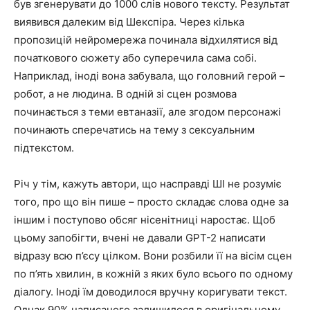
був згенерувати до 1000 слів нового тексту. Результат
виявився далеким від Шекспіра. Через кілька
пропозицій нейромережа починала відхилятися від
початкового сюжету або суперечила сама собі.
Наприклад, іноді вона забувала, що головний герой –
робот, а не людина. В одній зі сцен розмова
починається з теми евтаназії, але згодом персонажі
починають сперечатись на тему з сексуальним
підтекстом.
Річ у тім, кажуть автори, що насправді ШІ не розуміє
того, про що він пише – просто складає слова одне за
іншим і поступово обсяг нісенітниці наростає. Щоб
цьому запобігти, вчені не давали GPT-2 написати
відразу всю п’єсу цілком. Вони розбили її на вісім сцен
по п’ять хвилин, в кожній з яких було всього по одному
діалогу. Іноді їм доводилося вручну коригувати текст.
Однак 90% написаного залишилося в оригінальному