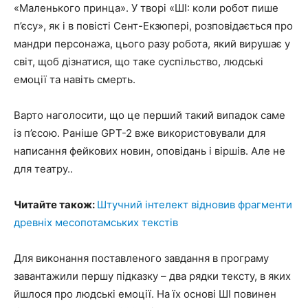
«Маленького принца». У творі «ШІ: коли робот пише
п’єсу», як і в повісті Сент-Екзюпері, розповідається про
мандри персонажа, цього разу робота, який вирушає у
світ, щоб дізнатися, що таке суспільство, людські
емоції та навіть смерть.
Варто наголосити, що це перший такий випадок саме
із п’єсою. Раніше GPT-2 вже використовували для
написання фейкових новин, оповідань і віршів. Але не
для театру..
Читайте також:
Штучний інтелект відновив фрагменти
древніх месопотамських текстів
Для виконання поставленого завдання в програму
завантажили першу підказку – два рядки тексту, в яких
йшлося про людські емоції. На їх основі ШІ повинен