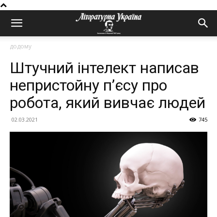
додому
Штучний інтелект написав
непристойну п’єсу про
робота, який вивчає людей
02.03.2021
745