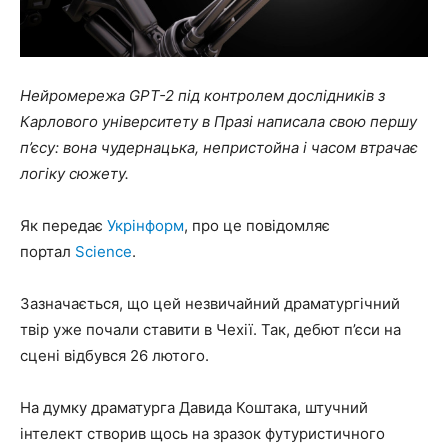
Нейромережа GPT-2 під контролем дослідників з
Карлового університету в Празі написала свою першу
п’єсу: вона чудернацька, непристойна і часом втрачає
логіку сюжету.
Як передає
Укрінформ
, про це повідомляє
портал
Science
.
Зазначається, що цей незвичайний драматургічний
твір уже почали ставити в Чехії. Так, дебют п’єси на
сцені відбувся 26 лютого.
На думку драматурга Давида Коштака, штучний
інтелект створив щось на зразок футуристичного