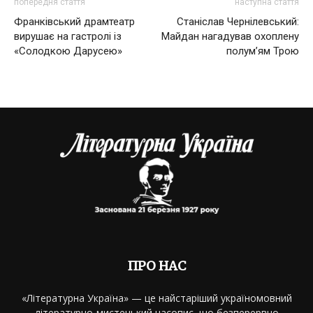
попередня стаття
наступна стаття
Франківський драмтеатр
Станіслав Чернілевський:
вирушає на гастролі із
Майдан нагадував охоплену
«Солодкою Дарусею»
полум’ям Трою
ПРО НАС
«Літературна Україна» — це найстаріший україномовний
літературно-мистецький часопис, що безперервно