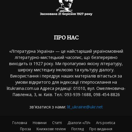
ПРО НАС
«Літературна Україна» — це найстаріший україномовний
літературно-мистецький часопис, що безперервно
виходить із 1927 року. Ми пропагуємо якісну літературу,
широку мистецьку інклюзію та культуру діалогу.
Використання і передрук наших матеріалів вітається за
умови відкритого для індексації гіперпосилання на
litukraina.com.ua Адреса редакції: 01010, вул. Омеляновича-
Павленка, 3, м. Київ. Тел.: 093-939-1688, 098-454-8826
зв'язатися з нами:
lit_ukraine@ukr.net
Головна
Новини
Статті
Діалоги «ЛУ»
Ars poetica
Проза
Книжкове review
Погляд
Про видання