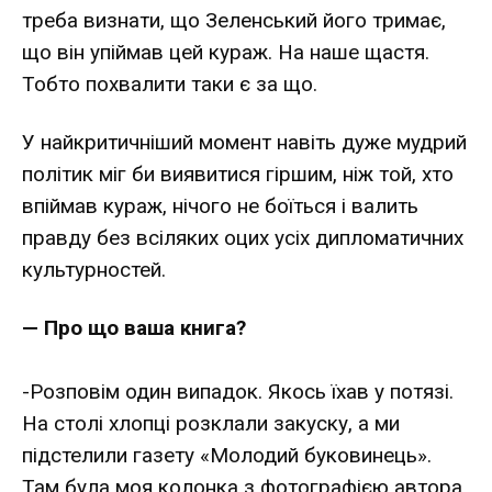
треба визнати, що Зеленський його тримає,
що він упіймав цей кураж. На наше щастя.
Тобто похвалити таки є за що.
У найкритичніший момент навіть дуже мудрий
політик міг би виявитися гіршим, ніж той, хто
впіймав кураж, нічого не боїться і валить
правду без всіляких оцих усіх дипломатичних
культурностей.
— Про що ваша книга?
-Розповім один випадок. Якось їхав у потязі.
На столі хлопці розклали закуску, а ми
підстелили газету «Молодий буковинець».
Там була моя колонка з фотографією автора.