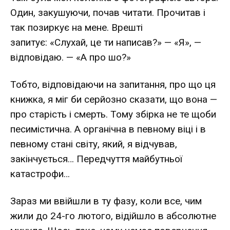
Один, закушуючи, почав читати. Прочитав і
так позиркує на мене. Врешті
запитує: «Слухай, це ти написав?» — «Я», —
відповідаю. — «А про шо?»
Тобто, відповідаючи на запитання, про що ця
книжка, я міг би серйозно сказати, що вона —
про старість і смерть. Тому збірка не те щоби
песимістична. А органічна в певному віці і в
певному стані світу, який, я відчував,
закінчується… Передчуття майбутньої
катастрофи…
Зараз ми ввійшли в ту фазу, коли все, чим
жили до 24-го лютого, відійшло в абсолютне