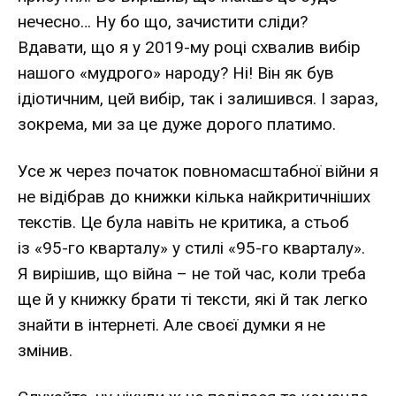
нечесно… Ну бо що, зачистити сліди?
Вдавати, що я у 2019-му році схвалив вибір
нашого «мудрого» народу? Ні! Він як був
ідіотичним, цей вибір, так і залишився. І зараз,
зокрема, ми за це дуже дорого платимо.
Усе ж через початок повномасштабної війни я
не відібрав до книжки кілька найкритичніших
текстів. Це була навіть не критика, а стьоб
із «95-го кварталу» у стилі «95-го кварталу».
Я вирішив, що війна – не той час, коли треба
ще й у книжку брати ті тексти, які й так легко
знайти в інтернеті. Але своєї думки я не
змінив.