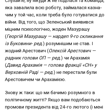
Слухайте, ну нікуди ж не поділася та команда,
яка завалила всю роботу, займалася казна-
чим у той час, коли треба було готуватися до
війни. Від того, що Зеленський виявився
міцним психологічно, жоден Мазурашу
(
Георгій Мазурашу — нардеп 9-го скликання
із Буковини- ред.
) розумнішим не став. І
жодний Арестович (
Олексій Арестович —
радник голови ОП — ред.
) чи Арахамія
(
Давид Арахамія — голова фракції «СН» у
Верховній Раді — ред.
) не перестали були
Арестовичем чи Арахамією.
Знову ж таки: що ми бачимо розумного в
політичному житті? Якщо вам подобаються
промови президента від 24-го лютого (і мені