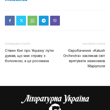
попередня стаття
наступна стаття
Стівен Кінг про Україну: путін
Євробачення: «Kalush
думав, що має справу з
Orchestra» закликав світ
болонкою, а це росомаха
врятувати захисників
Маріуполя