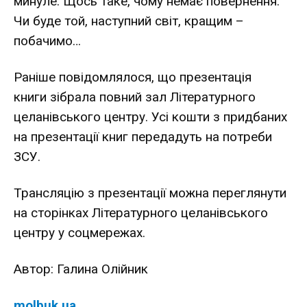
минуле. Щось таке, чому немає повернення.
Чи буде той, наступний світ, кращим –
побачимо…
Раніше повідомлялося, що презентація
книги
зібрала повний зал
Літературного
целанівського центру. Усі кошти з придбаних
на презентації книг передадуть на потреби
ЗСУ.
Трансляцію
з презентації можна переглянути
на сторінках Літературного целанівського
центру у соцмережах.
Автор:
Галина Олійник
molbuk.ua