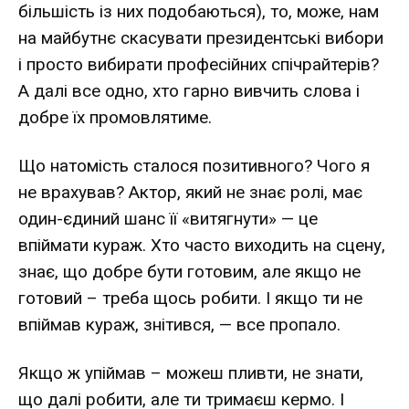
більшість із них подобаються), то, може, нам
на майбутнє скасувати президентські вибори
і просто вибирати професійних спічрайтерів?
А далі все одно, хто гарно вивчить слова і
добре їх промовлятиме.
Що натомість сталося позитивного? Чого я
не врахував? Актор, який не знає ролі, має
один-єдиний шанс її «витягнути» — це
впіймати кураж. Хто часто виходить на сцену,
знає, що добре бути готовим, але якщо не
готовий – треба щось робити. І якщо ти не
впіймав кураж, знітився, — все пропало.
Якщо ж упіймав – можеш пливти, не знати,
що далі робити, але ти тримаєш кермо. І