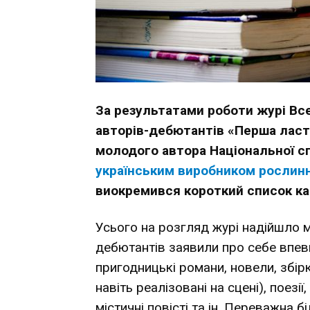
За результатами роботи журі Все
авторів-дебютантів «Перша ласті
молодого автора Національної с
українським виробником рослинн
виокремився короткий список кан
Усього на розгляд журі надійшло м
дебютантів заявили про себе впев
пригодницькі романи, новели, збірк
навіть реалізовані на сцені), поезії
містичні повісті та ін. Переважна 