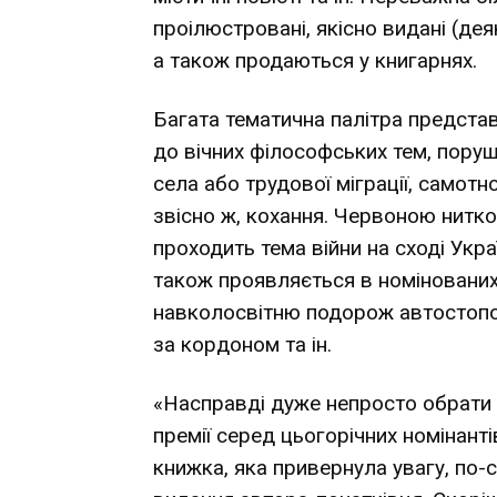
проілюстровані, якісно видані (дея
а також продаються у книгарнях.
Багата тематична палітра предста
до вічних філософських тем, пору
села або трудової міграції, самотно
звісно ж, кохання. Червоною нитк
проходить тема війни на сході Укр
також проявляється в номінованих
навколосвітню подорож автостопо
за кордоном та ін.
«Насправді дуже непросто обрати
премії серед цьогорічних номінант
книжка, яка привернула увагу, по-