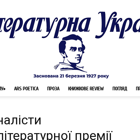
ЛУ»
ARS POETICA
ПРОЗА
КНИЖКОВЕ REVIEW
ПОГЛЯД
П
Літературна
налісти
літературної премії