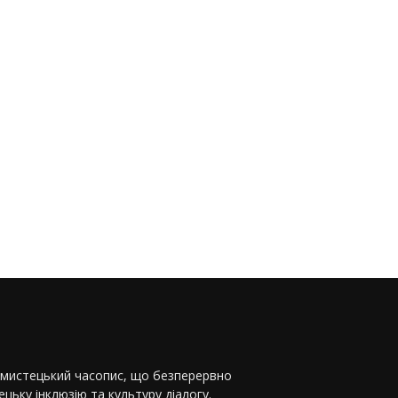
-мистецький часопис, що безперервно
цьку інклюзію та культуру діалогу.