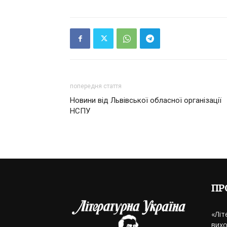
попередня стаття
Новини від Львівської обласної організації
НСПУ
ПР
«Літ
вихо