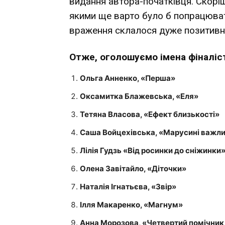
видання автора-початківця. Скоріше
якими ще варто було б попрацюват
враження склалося дуже позитивне
Отже, оголошуємо імена фіналіст
Ольга Анненко, «Перша»
Оксамитка Блажевська, «Еля»
Тетяна Власова, «Ефект близькості»
Саша Войцехівська, «Марусині важли
Лілія Гудзь «Від росинки до сніжинки
Олена Завітайло, «Діточки»
Наталія Ігнатьєва, «Звір»
Ілля Макаренко, «Магнум»
Анна Морозова, «Четвертий помічник