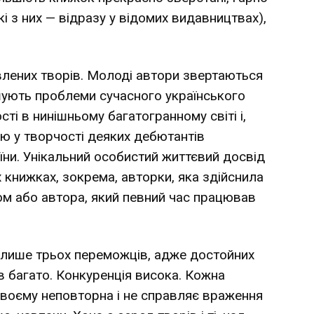
кі з них — відразу у відомих видавництвах),
влених творів. Молоді автори звертаються
шують проблеми сучасного українського
сті в нинішньому багатогранному світі і,
ою у творчості деяких дебютантів
аїни. Унікальний особистий життєвий досвід
 книжках, зокрема, авторки, яка здійснила
м або автора, який певний час працював
 лише трьох переможців, адже достойних
ів багато. Конкуренція висока. Кожна
своєму неповторна і не справляє враження