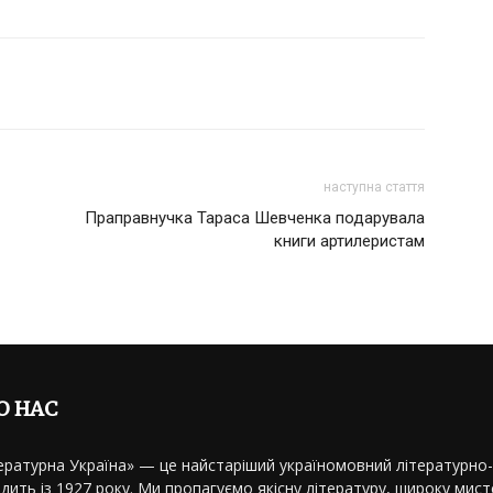
наступна стаття
Праправнучка Тараса Шевченка подарувала
книги артилеристам
О НАС
ературна Україна» — це найстаріший україномовний літературно
дить із 1927 року. Ми пропагуємо якісну літературу, широку мисте