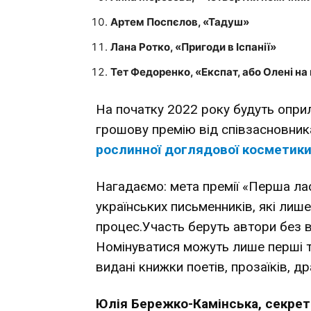
Артем Поспєлов, «Тадуш»
Лана Ротко, «Пригоди в Іспанії»
Тет Федоренко, «Експат, або Олені на
На початку 2022 року будуть опри
грошову премію від співзасновник
рослинної доглядової косметики
Нагадаємо: мета премії «Перша ла
українських письменників, які лиш
процес.Участь беруть автори без в
Номінуватися можуть лише перші т
видані книжки поетів, прозаїків, др
Юлія Бережко-Камінська, секрет