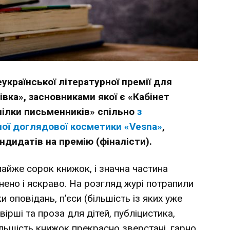
української літературної премії для
вка», засновниками якої є «Кабінет
пілки письменників» спільно
з
ої доглядової косметики «Vesna»
,
дидатів на премію (фіналісти).
айже сорок книжок, і значна частина
нено і яскраво. На розгляд журі потрапили
и оповідань, п’єси (більшість із яких уже
, вірші та проза для дітей, публіцистика,
більшість книжок прекрасно зверстані, гарно