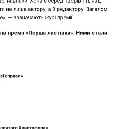
, навпаки. Хоча є серед творів і ті, над
и не лише автору, а й редактору. Загалом
», — зазначають журі премії.
ів премії «Перша ластівка». Ними стали:
ві справи»
»
 святого Христофора»