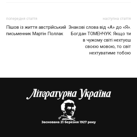
попередня стаття
наступна стаття
Пішов із життя австрійський
Знакові слова від «А» до «Я».
письменник Мартін Поллак
Богдан ТОМЕНЧУК: Якщо ти
в чужому світі нехтуєш
своєю мовою, то світ
нехтуватиме тобою