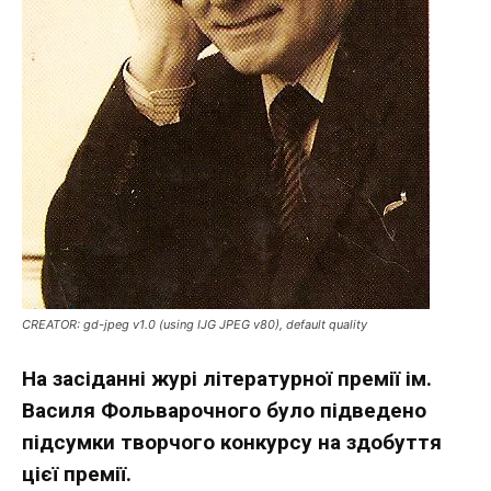
CREATOR: gd-jpeg v1.0 (using IJG JPEG v80), default quality
На засіданні журі літературної премії ім.
Василя Фольварочного було підведено
підсумки творчого конкурсу на здобуття
цієї премії.