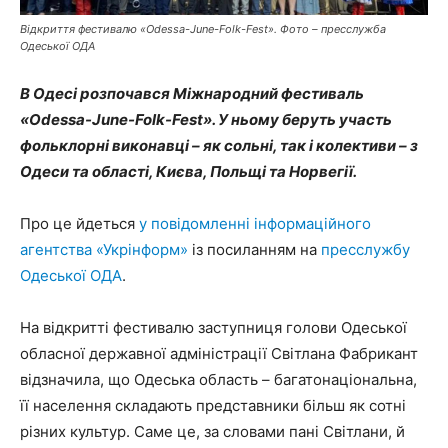
Відкриття фестивалю «Odessa-June-Folk-Fest». Фото – пресслужба
Одеської ОДА
В Одесі розпочався Міжнародний фестиваль
«Odessa-June-Folk-Fest». У ньому беруть участь
фольклорні виконавці – як сольні, так і колективи – з
Одеси та області, Києва, Польщі та Норвегії.
Про це йдеться
у повідомленні інформаційного
агентства «Укрінформ»
із посиланням на
пресслужбу
Одеської ОДА
.
На відкритті фестивалю заступниця голови Одеської
обласної державної адміністрації Світлана Фабрикант
відзначила, що Одеська область – багатонаціональна,
її населення складають представники більш як сотні
різних культур. Саме це, за словами пані Світлани, й