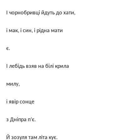
І чорнобривці йдуть до хати,
і мак, і син, і рідна мати
є.
І лебідь взяв на білі крила
милу,
і явір сонце
з Дніпра п’є.
Й зозуля там літа кує.