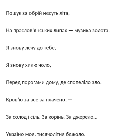
Пошук за обрій несуть літа,
На праслов’янських липах — музика золота.
Я знову лечу до тебе,
Я знову хилю чоло,
Перед порогами дому, де спопеліло зло.
Кров’ю за все за плачено, —
За солод і сіль. За корінь. За джерело…
Україно моя, тисячолітня бджоло,