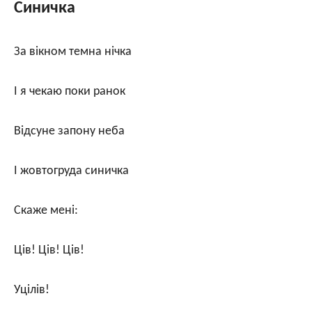
Синичка
За вікном темна нічка
І я чекаю поки ранок
Відсуне запону неба
І жовтогруда синичка
Скаже мені:
Ців! Ців! Ців!
Уцілів!