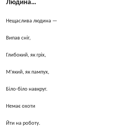
Людина…
Нещаслива людина —
Випав сніг,
Глибокий, як гріх,
М’який, як пампух,
Біло-біло навкруг.
Немає охоти
Йти на роботу.