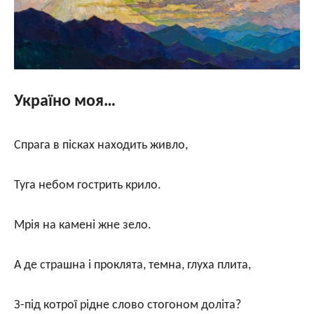
Україно моя…
Спрага в пісках находить живло,
Туга небом гострить крило.
Мрія на камені жне зело.
А де страшна і проклята, темна, глуха плита,
З-під котрої рідне слово стогоном доліта?