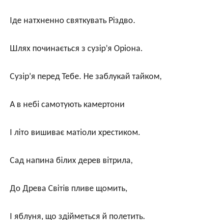
Іде натхненно святкувать Різдво.
Шлях починається з сузір’я Оріона.
Сузір’я перед Тебе. Не заблукай тайком,
А в небі самотують камертони
І літо вишиває матіоли хрестиком.
Сад напина білих дерев вітрила,
До Древа Світів пливе щомить,
І яблуня, що здійметься й полетить.