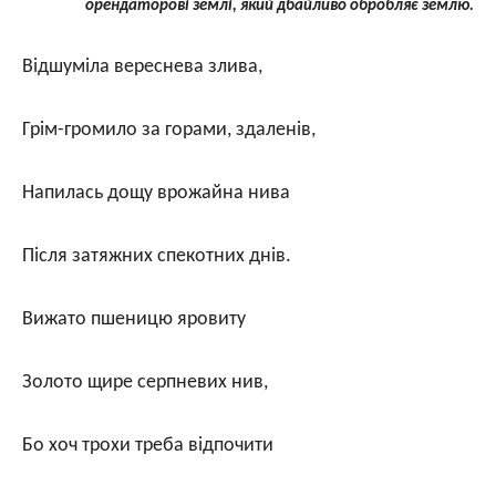
орендаторові землі, який дбайливо обробляє землю.
Відшуміла вереснева злива,
Грім-громило за горами, здаленів,
Напилась дощу врожайна нива
Після затяжних спекотних днів.
Вижато пшеницю яровиту
Золото щире серпневих нив,
Бо хоч трохи треба відпочити