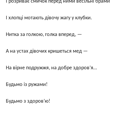
І розриває смичок перед ними весільні брами
І хлопці мотають дівочу жагу у клубки.
Нитка за голкою, голка вперед, —
А на устах дівочих кришеться мед —
На вірне подружжя, на добре здоров’я…
Будьмо із ружами!
Будьмо з здоров’ю!