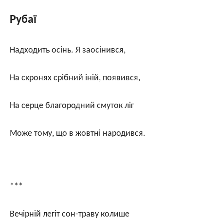
Рубаї
Надходить осінь. Я заосінився,
На скронях срібний іній, появився,
На серце благородний смуток ліг
Може тому, що в жовтні народився.
***
Вечірній легіт сон-траву колише