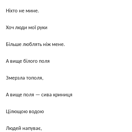
Ніхто не мине.
Хоч люди мої руки
Більше люблять ніж мене.
А вище білого поля
Змерзла тополя,
А вище поля — сива криниця
Цілющою водою
Людей напуває,