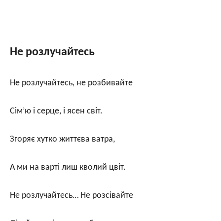
Не розлучайтесь
Не розлучайтесь, не розбивайте
Сім’ю і серце, і ясен світ.
Згоряє хутко життєва ватра,
А ми на варті лиш кволий цвіт.
Не розлучайтесь… Не розсівайте