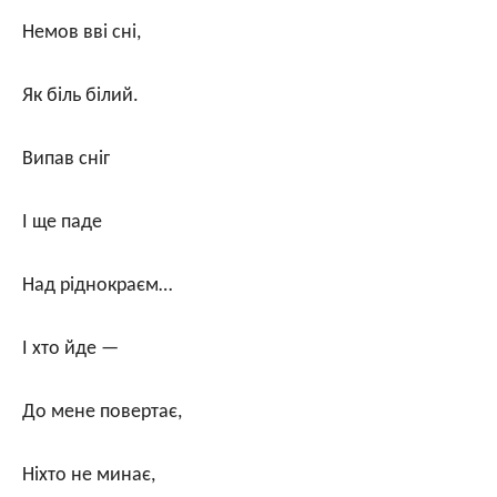
Немов вві сні,
Як біль білий.
Випав сніг
І ще паде
Над ріднокраєм…
І хто йде —
До мене повертає,
Ніхто не минає,