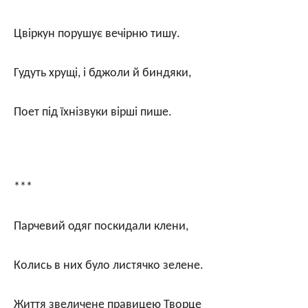
Цвіркун порушує вечірню тишу.
Гудуть хрущі, і бджоли й биндяки,
Поет під їхнізвуки вірші пише.
***
Парчевий одяг поскидали клени,
Колись в них було листячко зелене.
Життя звеличене правицею Творце