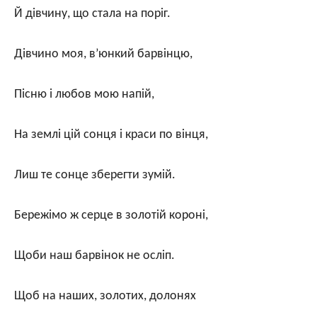
Й дівчину, що стала на поріг.
Дівчино моя, в’юнкий барвінцю,
Пісню і любов мою напій,
На землі цій сонця і краси по вінця,
Лиш те сонце зберегти зумій.
Бережімо ж серце в золотій короні,
Щоби наш барвінок не осліп.
Щоб на наших, золотих, долонях