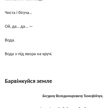
Чиста і бігуча…
Ой, да… да… —
Вода.
Вода з-під явора на кручі.
Барвінкуйся земле
Богдану Володимировичу Тимофійчук,