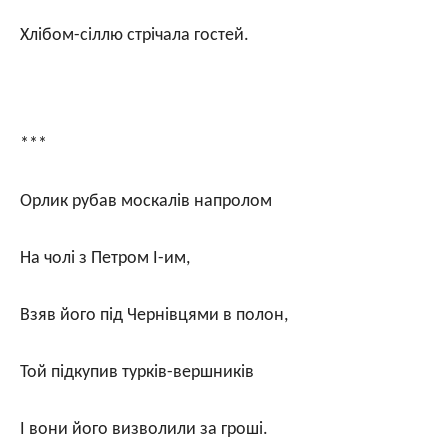
Хлібом-сіллю стрічала гостей.
***
Орлик рубав москалів напролом
На чолі з Петром І-им,
Взяв його під Чернівцями в полон,
Той підкупив турків-вершників
І вони його визволили за гроші.