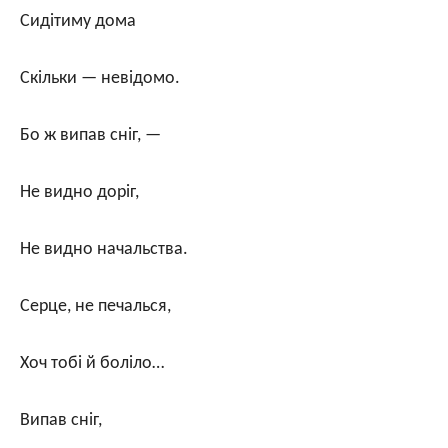
Сидітиму дома
Скільки — невідомо.
Бо ж випав сніг, —
Не видно доріг,
Не видно начальства.
Серце, не печалься,
Хоч тобі й боліло…
Випав сніг,