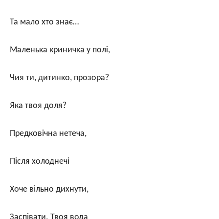
Та мало хто знає…
Маленька криничка у полі,
Чия ти, дитинко, прозора?
Яка твоя доля?
Предковічна нетеча,
Після холоднечі
Хоче вільно дихнути,
Заспівати. Твоя вода