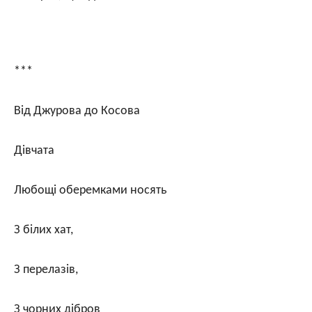
***
Від Джурова до Косова
Дівчата
Любощі оберемками носять
З білих хат,
З перелазів,
З чорних дібров