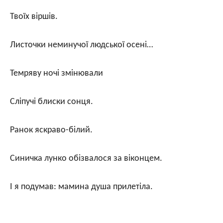
Твоїх віршів.
Листочки неминучої людської осені…
Темряву ночі змінювали
Сліпучі блиски сонця.
Ранок яскраво-білий.
Синичка лунко обізвалося за віконцем.
І я подумав: мамина душа прилетіла.