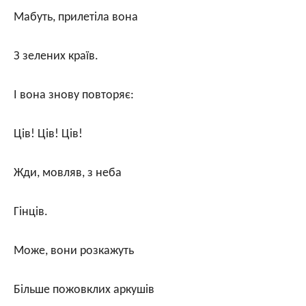
Мабуть, прилетіла вона
З зелених країв.
І вона знову повторяє:
Ців! Ців! Ців!
Жди, мовляв, з неба
Гінців.
Може, вони розкажуть
Більше пожовклих аркушів