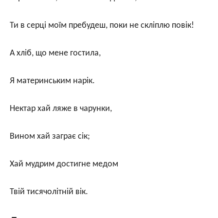
Ти в серці моїм пребудеш, поки не скліплю повік!
А хліб, що мене гостила,
Я материнським нарік.
Нектар хай ляже в чарунки,
Вином хай заграє сік;
Хай мудрим достигне медом
Твій тисячолітній вік.