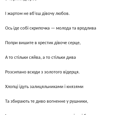
І жартом не вб’єш дівочу любов.
Ось іде собі скрипочка — молода та вродлива
Попри вишите в хрестик дівоче серце,
А то стільки сяйва, а то стільки дива
Розсипано всюди з золотого відерця.
Хлопці ідуть залицяльниками і князями
Та збирають те диво вогненне у рушники,