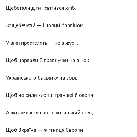
Щебетали діти і світився хліб.
Защебечуть! — і новий барвінок,
У віки простелять — не в журі…
Щоб нарвали й правнучки на вінок
Українського барвінку на зорі.
Щоб не рили хлопці траншеї й окопи,
А житами колосивсь козацький степ,
Щоб Вкраїна — житниця Європи