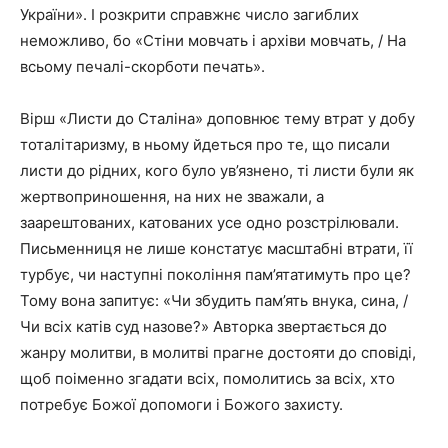
України». І розкрити справжнє число загиблих
неможливо, бо «Стіни мовчать і архіви мовчать, / На
всьому печалі-скорботи печать».
Вірш «Листи до Сталіна» доповнює тему втрат у добу
тоталітаризму, в ньому йдеться про те, що писали
листи до рідних, кого було ув’язнено, ті листи були як
жертвоприношення, на них не зважали, а
заарештованих, катованих усе одно розстрілювали.
Письменниця не лише констатує масштабні втрати, її
турбує, чи наступні покоління пам’ятатимуть про це?
Тому вона запитує: «Чи збудить пам’ять внука, сина, /
Чи всіх катів суд назове?» Авторка звертається до
жанру молитви, в молитві прагне достояти до сповіді,
щоб поіменно згадати всіх, помолитись за всіх, хто
потребує Божої допомоги і Божого захисту.