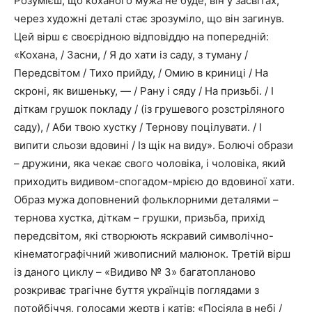
Розумієш, що коханого мужа не буде, він у засвітах;
через художні деталі стає зрозуміло, що він загинув.
Цей вірш є своєрідною відповіддю на попередній:
«Кохана, / Засни, / Я до хати із саду, з туману /
Передсвітом / Тихо прийду, / Омию в криниці / На
скроні, як вишеньку, — / Рану і сяду / На призьбі. / І
діткам грушок покладу / (із грушевого розстріляного
саду), / Аби твою хустку / Тернову поцілувати. / І
випити сльози вдовині / Із щік на виду». Болючі образи
– дружини, яка чекає свого чоловіка, і чоловіка, який
приходить видивом-спогадом-мрією до вдовиної хати.
Образ мужа доповнений фольклорними деталями –
тернова хустка, діткам – грушки, призьба, прихід
передсвітом, які створюють яскравий символічно-
кінематографічний живописний малюнок. Третій вірш
із даного циклу – «Видиво № 3» багатопланово
розкриває трагічне буття українців поглядами з
потойбіччя, голосами жертв і катів: «Посіяла в небі /