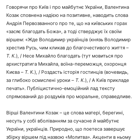
Говорячи про Київ і про майбутнє України, Валентина
Козак сповнена надією на позитивне, наводить слова
Андрія Первозванного про те, що на київських горах
«засяє благодать Божа», а тоді стверджує їх своїм
віршем: «Жде Володимир українців (князь Володимир
хрестив Русь, чим кликав до благочестивого життя –
Т. К.
), / Несе Михайло благодать (тут мовиться про
архистратига Михайла, воїна-переможця, охоронця
Києва –
Т. К.
), / Роздасть історія гостинців (вочевидь,
за глибоко осмислені уроки –
Т. К.
), / А Київ прикладе
печать». Публіцистично-емоційний лад тексту
спрямований до роздумів про моральне, справедливе.
Вірші Валентини Козак – це слова матері, берегині,
несуть у собі вболіванням за сучасне й майбутнє
України, українців. Природно, що поетеса завершує
збірку віршем під назвою «Молитва». Акценти в ньому