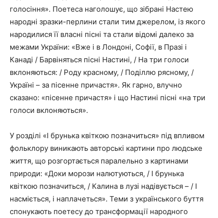
голосіння». Поетеса наголошує, що зібрані Настею
народні зразки-перлини стали тим джерелом, із якого
народилися її власні пісні та стали відомі далеко за
межами України: «Вже і в Лондоні, Софії, в Празі і
Канаді / Барвіняться пісні Настині, / На три голоси
вклоняються: / Роду красному, / Поділлю рясному, /
Україні – за пісенне причастя». Як гарно, влучно
сказано: «пісенне причастя» і що Настині пісні «на три
голоси вклоняються».
У розділі «І брунька квіткою позначиться» під впливом
фольклору виникають авторські картини про людське
життя, що розгортається паралельно з картинами
природи: «Доки морози налютуються, / І брунька
квіткою позначиться, / Калина в лузі надівується – / І
насміється, і наплачеться». Теми з українського буття
спонукають поетесу до трансформації народного