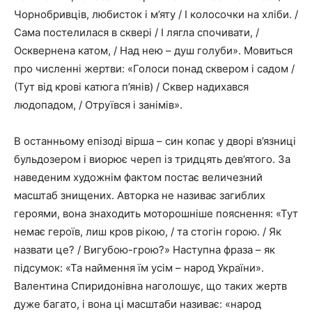
Чорнобривців, любисток і м’яту / І колосочки на хліби. /
Сама постелилася в сквері / І лягла спочивати, /
Осквернена катом, / Над нею – душ голуби». Мовиться
про численні жертви: «Голоси понад сквером і садом /
(Тут від крові катюга п’янів) / Сквер надихався
людопадом, / Отруївся і занімів».
В останньому епізоді вірша – син копає у дворі в’язниці
бульдозером і виорює череп із тридцять дев’ятого. За
наведеним художнім фактом постає величезний
масштаб знищених. Авторка не називає загиблих
героями, вона знаходить моторошніше пояснення: «Тут
немає героїв, лиш кров рікою, / та стогін горою. / Як
назвати це? / Вигубою-грою?» Наступна фраза – як
підсумок: «Та наймення їм усім – народ України».
Валентина Спиридонівна наголошує, що таких жертв
дуже багато, і вона ці масштаби називає: «народ