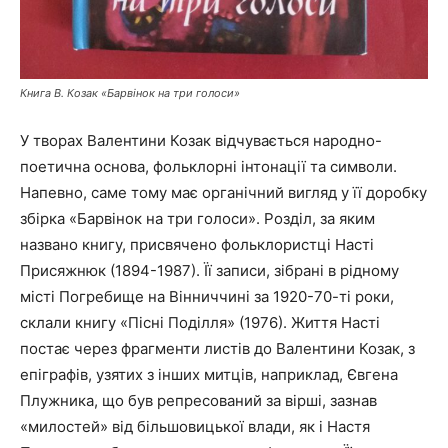
Книга В. Козак «Барвінок на три голоси»
У творах Валентини Козак відчувається народно-
поетична основа, фольклорні інтонації та символи.
Напевно, саме тому має органічний вигляд у її доробку
збірка «Барвінок на три голоси». Розділ, за яким
названо книгу, присвячено фольклористці Насті
Присяжнюк (1894-1987). Її записи, зібрані в рідному
місті Погребище на Вінниччині за 1920-70-ті роки,
склали книгу «Пісні Поділля» (1976). Життя Насті
постає через фрагменти листів до Валентини Козак, з
епіграфів, узятих з інших митців, наприклад, Євгена
Плужника, що був репресований за вірші, зазнав
«милостей» від більшовицької влади, як і Настя