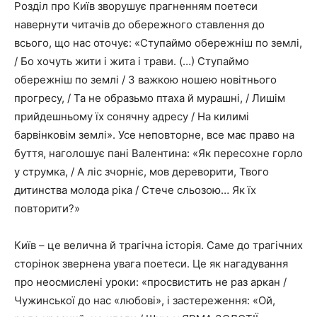
Розділ про Київ зворушує прагненням поетеси
навернути читачів до обережного ставлення до
всього, що нас оточує: «Ступаймо обережніш по землі,
/ Бо хочуть жити і жита і трави. (…) Ступаймо
обережніш по землі / З важкою ношею новітнього
прогресу, / Та не образьмо птаха й мурашні, / Лишім
прийдешньому їх сонячну адресу / На килимі
барвінковім землі». Усе неповторне, все має право на
буття, наголошує пані Валентина: «Як пересохне горло
у струмка, / А ліс зчорніє, мов дереворити, Твого
дитинства молода ріка / Стече сльозою… Як їх
повторити?»
Київ – це велична й трагічна історія. Саме до трагічних
сторінок звернена увага поетеси. Це як нагадування
про неосмислені уроки: «просвистить не раз аркан /
Чужинської до нас «любові», і застереження: «Ой,