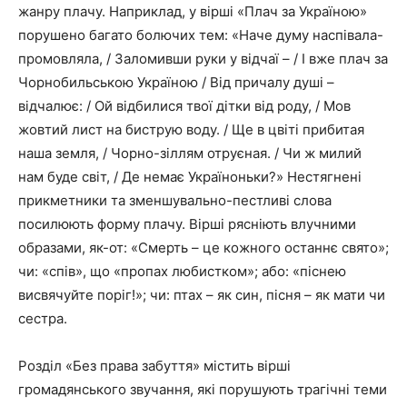
жанру плачу. Наприклад, у вірші «Плач за Україною»
порушено багато болючих тем: «Наче думу наспівала-
промовляла, / Заломивши руки у відчаї – / І вже плач за
Чорнобильською Україною / Від причалу душі –
відчалює: / Ой відбилися твої дітки від роду, / Мов
жовтий лист на биструю воду. / Ще в цвіті прибитая
наша земля, / Чорно-зіллям отруєная. / Чи ж милий
нам буде світ, / Де немає Україноньки?» Нестягнені
прикметники та зменшувально-пестливі слова
посилюють форму плачу. Вірші рясніють влучними
образами, як-от: «Смерть – це кожного останнє свято»;
чи: «спів», що «пропах любистком»; або: «піснею
висвячуйте поріг!»; чи: птах – як син, пісня – як мати чи
сестра.
Розділ «Без права забуття» містить вірші
громадянського звучання, які порушують трагічні теми