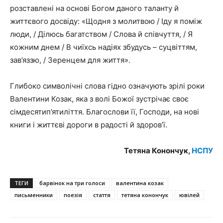
розставлені на основі Богом даного таланту й
життєвого досвіду: «Щодня з молитвою / Іду я поміж
люди, / Ділюсь багатством / Слова й співчуття, / Я
кожним днем / В чиїхсь надіях збудусь – суцвіттям,
зав’яззю, / Зеренцем для життя».
Глибоко символічні слова гідно означують зрілі роки
Валентини Козак, яка з волі Божої зустрічає своє
сімдесятип’ятиліття. Благослови її, Господи, на нові
книги і життєві дороги в радості й здоров’ї.
Тетяна Конончук,
НСПУ
ТЕГИ
барвінок на три голоси
валентина козак
письменники
поезія
стаття
тетяна конончук
ювілей