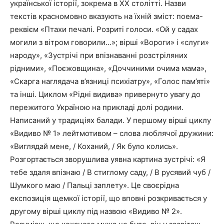
української історії, зокрема в ХХ столітті. Назви
текстів красномовно вказують на їхній зміст: поема-
реквієм «Птахи печалі. Розриті голоси. «Ой у садах
могили з вітром говорили…»; вірші «Вороги» і «слуги»
народу», «Зустрічі при впізнаванні розстріляних
рідними», «Поєжовщина», «Доччиними очима мама»,
«Скарга наглядача в’язниці психіатру», «Голос пам’яті»
та інші. Циклом «Рідні видива» привернуто увагу до
пережитого Україною на прикладі долі родини.
Написаний у традиціях балади. У першому вірші циклу
«Видиво № 1» лейтмотивом – слова люблячої дружини:
«Виглядай мене, / Коханий, / Як було колись».
Розгортається зворушлива уявна картина зустрічі: «Я
тебе здаля впізнаю / В стиглому саду, / В русявий чуб /
Шумкого маю / Пальці заплету». Це своєрідна
експозиція щемкої історії, що вповні розкривається у
другому вірші циклу під назвою «Видиво № 2».