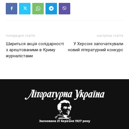
попередня стаття
наступна стаття
Шириться акція солідарності
У Херсоні започаткували
з арештованими в Криму
новий літературний конкурс
журналістами