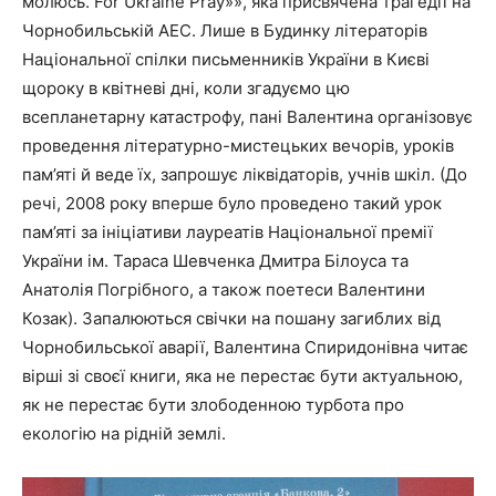
молюсь. For Ukraine Pray»», яка присвячена трагедії на
Чорнобильській АЕС. Лише в Будинку літераторів
Національної спілки письменників України в Києві
щороку в квітневі дні, коли згадуємо цю
всепланетарну катастрофу, пані Валентина організовує
проведення літературно-мистецьких вечорів, уроків
пам’яті й веде їх, запрошує ліквідаторів, учнів шкіл. (До
речі, 2008 року вперше було проведено такий урок
пам’яті за ініціативи лауреатів Національної премії
України ім. Тараса Шевченка Дмитра Білоуса та
Анатолія Погрібного, а також поетеси Валентини
Козак). Запалюються свічки на пошану загиблих від
Чорнобильської аварії, Валентина Спиридонівна читає
вірші зі своєї книги, яка не перестає бути актуальною,
як не перестає бути злободенною турбота про
екологію на рідній землі.