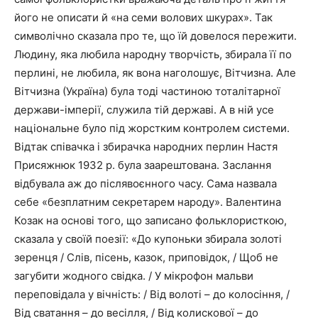
його не описати й «на семи волових шкурах». Так
символічно сказала про те, що їй довелося пережити.
Людину, яка любила народну творчість, збирала її по
перлині, не любила, як вона наголошує, Вітчизна. Але
Вітчизна (Україна) була тоді частиною тоталітарної
держави-імперії, служила тій державі. А в ній усе
національне було під жорстким контролем системи.
Відтак співачка і збирачка народних перлин Настя
Присяжнюк 1932 р. була заарештована. Заслання
відбувала аж до післявоєнного часу. Сама назвала
себе «безплатним секретарем народу». Валентина
Козак на основі того, що записано фольклористкою,
сказала у своїй поезії: «До купоньки збирала золоті
зеренця / Слів, пісень, казок, приповідок, / Щоб не
загубити жодного свідка. / У мікрофон мальви
переповідала у вічність: / Від волоті – до колосіння, /
Від сватання – до весілля, / Від колискової – до