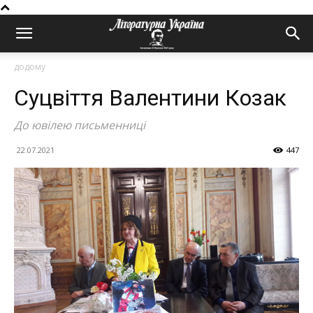
додому
Суцвіття Валентини Козак
До ювілею письменниці
22.07.2021
447