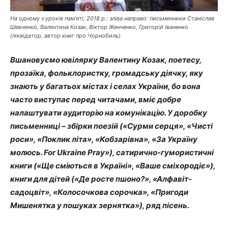
На одному з уроків пам’яті, 2018 р.: зліва направо: письменники Станіслав
Шевченко, Валентина Козак, Віктор Женченко, Григорій Іваненко
(ліквідатор, автор книг про Чорнобиль)
Вшановуємо ювілярку Валентину Козак, поетесу,
прозаїка, фольклористку, громадську діячку, яку
знають у багатьох містах і селах України, бо вона
часто виступає перед читачами, вміє добре
налаштувати аудиторію на комунікацію. У доробку
письменниці – збірки поезій («Сурми серця», «Чисті
роси», «Поклик літа», «Кобзарівна», «За Україну
молюсь. For Ukraine Pray»), сатирично-гумористичні
книги («Ще сміються в Україні», «Ваше сміхородіє»),
книги для дітей («Де росте пшоно?», «Алфавіт-
садоцвіт», «Колосочкова сорочка», «Пригоди
Мишенятка у пошуках зернятка»), ряд пісень.