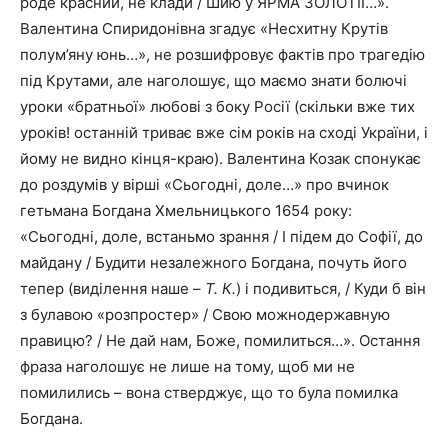
роде красний, не клади / Шию у ЯРМА ЗОЛОТІЇ…».
Валентина Спиридонівна згадує «Несхитну Крутів
полум’яну юнь…», не розшифровує фактів про трагедію
під Крутами, але наголошує, що маємо знати болючі
уроки «братньої» любові з боку Росії (скільки вже тих
уроків! останній триває вже сім років на сході України, і
йому не видно кінця-краю). Валентина Козак спонукає
до роздумів у вірші «Сьогодні, доле…» про вчинок
гетьмана Богдана Хмельницького 1654 року:
«Сьогодні, доле, встаньмо зрання / І підем до Софії, до
майдану / Будити незалежного Богдана, почуть його
тепер (виділення наше –
Т. К.
) і подивиться, / Куди б він
з булавою «розпростер» / Свою можнодержавную
правицю? / Не дай нам, Боже, помилиться…». Остання
фраза наголошує не лише на тому, щоб ми не
помилились – вона стверджує, що то була помилка
Богдана.