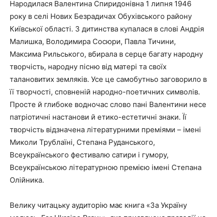
Народилася Валентина Спиридонівна 1 липня 1946
року в селі Нових Безрадичах Обухівського району
Київської області. З дитинства купалася в слові Андрія
Малишка, Володимира Сосюри, Павла Тичини,
Максима Рильського, вбирала в серце багату народну
творчість, народну пісню від матері та своїх
талановитих земляків. Усе це самобутньо заговорило в
її творчості, сповненій народно-поетичних символів.
Просте й глибоке водночас слово пані Валентини несе
патріотичні настанови й етико-естетичні знаки. Її
творчість відзначена літературними преміями – імені
Миколи Трублаїні, Степана Руданського,
Всеукраїнського фестивалю сатири і гумору,
Всеукраїнською літературною премією імені Степана
Олійника.
Велику читацьку аудиторію має книга «За Україну