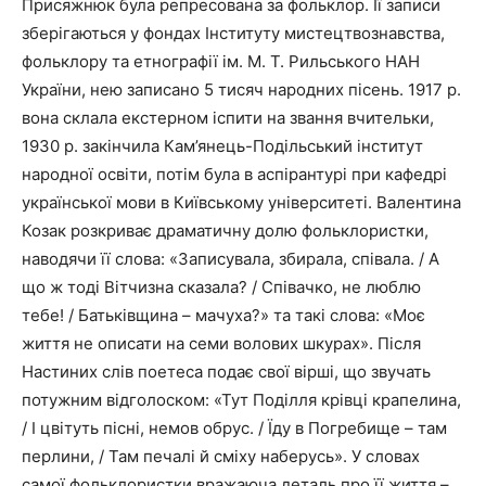
Присяжнюк була репресована за фольклор. Її записи
зберігаються у фондах Інституту мистецтвознавства,
фольклору та етнографії ім. М. Т. Рильського НАН
України, нею записано 5 тисяч народних пісень. 1917 р.
вона склала екстерном іспити на звання вчительки,
1930 р. закінчила Кам’янець-Подільський інститут
народної освіти, потім була в аспірантурі при кафедрі
української мови в Київському університеті. Валентина
Козак розкриває драматичну долю фольклористки,
наводячи її слова: «Записувала, збирала, співала. / А
що ж тоді Вітчизна сказала? / Співачко, не люблю
тебе! / Батьківщина – мачуха?» та такі слова: «Моє
життя не описати на семи волових шкурах». Після
Настиних слів поетеса подає свої вірші, що звучать
потужним відголоском: «Тут Поділля крівці крапелина,
/ І цвітуть пісні, немов обрус. / Їду в Погребище – там
перлини, / Там печалі й сміху наберусь». У словах
самої фольклористки вражаюча деталь про її життя –