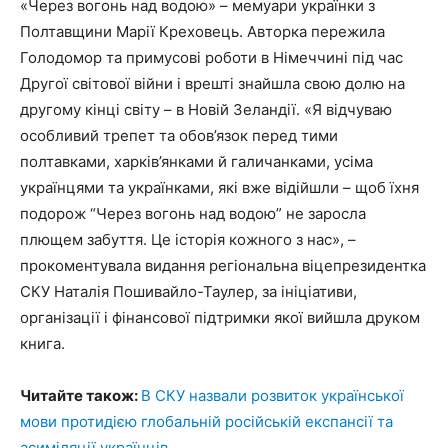
«Через вогонь над водою» – мемуари українки з
Полтавщини Марії Креховець. Авторка пережила
Голодомор та примусові роботи в Німеччині під час
Другої світової війни і врешті знайшла свою долю на
другому кінці світу – в Новій Зеландії. «Я відчуваю
особливий трепет та обов’язок перед тими
полтавками, харків’янками й галичанками, усіма
українцями та українками, які вже відійшли – щоб їхня
подорож “Через вогонь над водою” не заросла
плющем забуття. Це історія кожного з нас», –
прокоментувала видання регіональна віцепрезидентка
СКУ Наталія Пошивайло-Таулер, за ініціативи,
організації і фінансової підтримки якої вийшла друком
книга.
Читайте також:
В СКУ назвали розвиток української
мови протидією глобальній російській експансії та
асиміляції українців