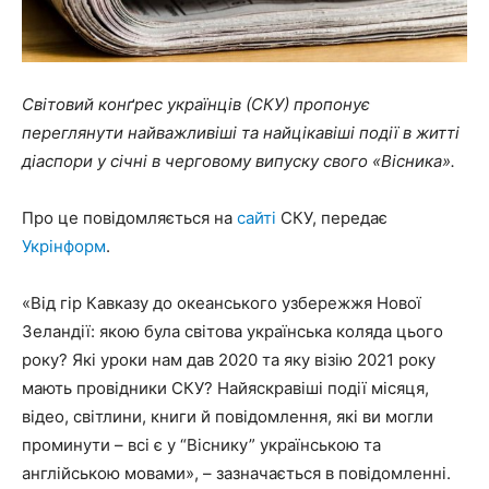
Свiтовий конґрес українців (СКУ) пропонує
переглянути найважливіші та найцікавіші події в житті
діаспори у січні в черговому випуску свого «Вісника».
Про це повідомляється на
сайті
СКУ, передає
Укрінформ
.
«Від гір Кавказу до океанського узбережжя Нової
Зеландії: якою була світова українська коляда цього
року? Які уроки нам дав 2020 та яку візію 2021 року
мають провідники СКУ? Найяскравіші події місяця,
відео, світлини, книги й повідомлення, які ви могли
проминути – всі є у “Віснику” українською та
англійською мовами», – зазначається в повідомленні.