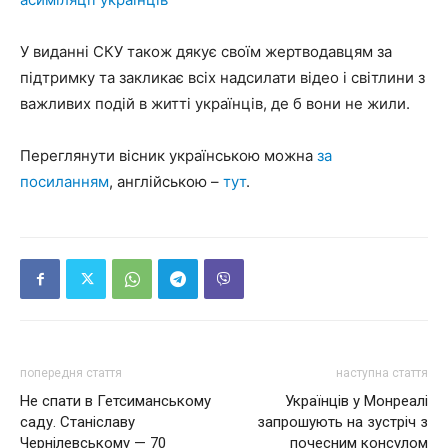
У виданні СКУ також дякує своїм жертводавцям за
підтримку та закликає всіх надсилати відео і світлини з
важливих подій в житті українців, де б вони не жили.
Переглянути вісник українською можна
за
посиланням
, англійською –
тут
.
попередня стаття
наступна стаття
Не спати в Гетсиманському
Українців у Монреалі
саду. Станіславу
запрошують на зустріч з
Чернілевському — 70
почесним консулом