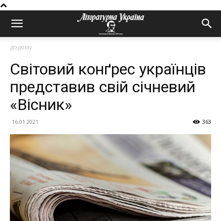
додому
Свiтовий конґрес українців
представив свій січневий
«Вісник»
16.01.2021
363