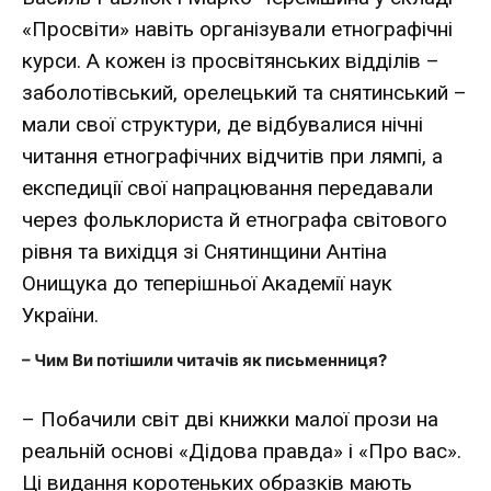
«Просвіти» навіть організували етнографічні
курси. А кожен із просвітянських відділів –
заболотівський, орелецький та снятинський –
мали свої структури, де відбувалися нічні
читання етнографічних відчитів при лямпі, а
експедиції свої напрацювання передавали
через фольклориста й етнографа світового
рівня та вихідця зі Снятинщини Антіна
Онищука до теперішньої Академії наук
України.
– Чим Ви потішили читачів як письменниця?
– Побачили світ дві книжки малої прози на
реальній основі «Дідова правда» і «Про вас».
Ці видання коротеньких образків мають