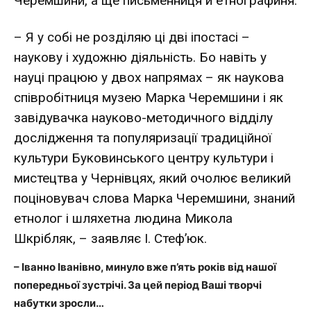
Черемшини, а ще письменниця й етнографиня.
– Я у собі не розділяю ці дві іпостасі –
наукову і художню діяльність. Бо навіть у
науці працюю у двох напрямах – як наукова
співробітниця музею Марка Черемшини і як
завідувачка науково-методичного відділу
дослідження та популяризації традиційної
культури Буковинського центру культури і
мистецтва у Чернівцях, який очолює великий
поціновувач слова Марка Черемшини, знаний
етнолог і шляхетна людина Микола
Шкрібляк, – заявляє І. Стеф’юк.
– Іванно Іванівно, минуло вже п’ять років від нашої
попередньої зустрічі. За цей період Ваші творчі
набутки зросли…