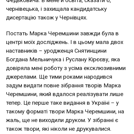
Федьковича. В мене й освіта, сказати б,
чернівецька, і захищала кандидатську
дисертацію також у Чернівцях.
Постать Марка Черемшини завжди була в
центрі моїх досліджень. І в цьому мала двох
наставників – уродженця Снятинщини
Богдана Мельничука і Руслану Кірєєву, яка
довіряла мені роботу з усіма ексклюзивними
джерелами. Ще тими роками народився
задум видати повне зібрання творів Марка
Черемшини, який вдалося реалізувати лише
тепер. Це перше таке видання в Україні – у
такому форматі твори Марка Черемшини, на
жаль, ще не виходили друком. У зібранні є
також твори, які ніколи не друкувалися.