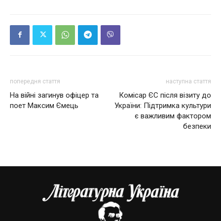
попередня стаття
наступна стаття
На війні загинув офіцер та
Комісар ЄС після візиту до
поет Максим Ємець
України: Підтримка культури
є важливим фактором
безпеки