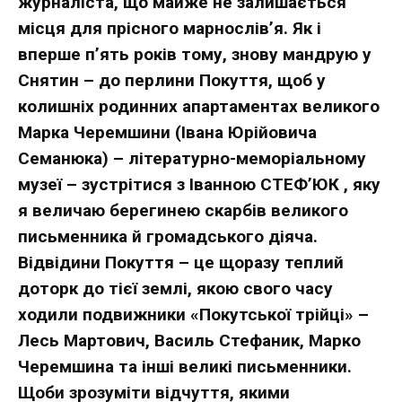
журналіста, що майже не залишається
місця для прісного марнослів’я. Як і
вперше п’ять років тому, знову мандрую у
Снятин – до перлини Покуття, щоб у
колишніх родинних апартаментах великого
Марка Черемшини (Івана Юрійовича
Семанюка) – літературно-меморіальному
музеї – зустрітися з Іванною СТЕФ’ЮК , яку
я величаю берегинею скарбів великого
письменника й громадського діяча.
Відвідини Покуття – це щоразу теплий
доторк до тієї землі, якою свого часу
ходили подвижники «Покутської трійці» –
Лесь Мартович, Василь Стефаник, Марко
Черемшина та інші великі письменники.
Щоби зрозуміти відчуття, якими