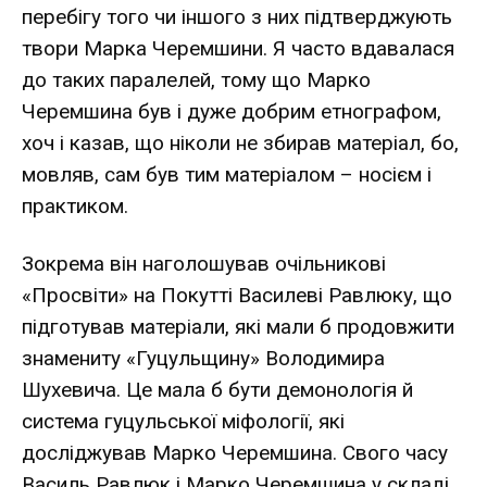
перебігу того чи іншого з них підтверджують
твори Марка Черемшини. Я часто вдавалася
до таких паралелей, тому що Марко
Черемшина був і дуже добрим етнографом,
хоч і казав, що ніколи не збирав матеріал, бо,
мовляв, сам був тим матеріалом – носієм і
практиком.
Зокрема він наголошував очільникові
«Просвіти» на Покутті Василеві Равлюку, що
підготував матеріали, які мали б продовжити
знамениту «Гуцульщину» Володимира
Шухевича. Це мала б бути демонологія й
система гуцульської міфології, які
досліджував Марко Черемшина. Свого часу
Василь Равлюк і Марко Черемшина у складі