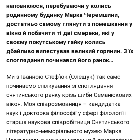
наповнююся, перебуваючи у колись
родинному будинку Марка Черемшини,
достатньо самому глянути з помешкання у
вікно й побачити ті дві смереки, які у
своєму покутському гайку колись
дбайливо випестував великий горянин. З їх
споглядання починався його ранок…
Ми з Іванною Стеф’юк (Олещук) так само
починаємо спілкування зі споглядання
снятинського ранку крізь шиби Семанюкових
вікон. Моя співрозмовниця – кандидатка
наук і докторка філософії у сфері філології і
старша наукова співробітниця Снятинського
літературно-меморіального музею Марка