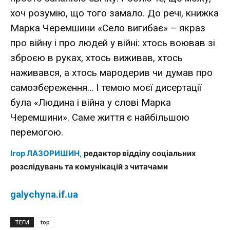
хоч розумію, що того замало. До речі, книжка
Марка Черемшини «Село вигибає» – якраз
про війну і про людей у війні: хтось воював зі
зброєю в руках, хтось виживав, хтось
наживався, а хтось мародерив чи думав про
самозбереження… І темою моєї дисертації
була «Людина і війна у слові Марка
Черемшини». Саме життя є найбільшою
перемогою.
Ігор ЛАЗОРИШИН,
редактор відділу соціальних
розслідувань та комунікацій з читачами
galychyna.if.ua
ТЕГИ
top