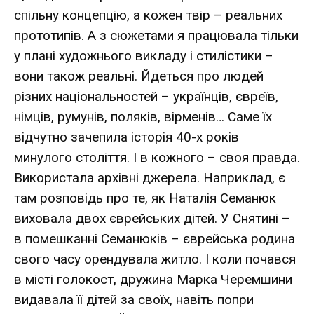
спільну концепцію, а кожен твір – реальних
прототипів. А з сюжетами я працювала тільки
у плані художнього викладу і стилістики –
вони також реальні. Йдеться про людей
різних національностей – українців, євреїв,
німців, румунів, поляків, вірменів… Саме їх
відчутно зачепила історія 40-х років
минулого століття. І в кожного – своя правда.
Використала архівні джерела. Наприклад, є
там розповідь про те, як Наталія Семанюк
виховала двох єврейських дітей. У Снятині –
в помешканні Семанюків – єврейська родина
свого часу орендувала житло. І коли почався
в місті голокост, дружина Марка Черемшини
видавала її дітей за своїх, навіть попри