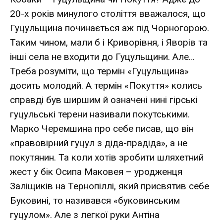
20-х років минулого століття вважалося, що
Гуцульщина починається аж під Чорногорою.
Таким чином, мали б і Криворівня, і Яворів та
інші села не входити до Гуцульщини. Але…
Треба розуміти, що термін «Гуцульщина»
досить молодий. А термін «Покуття» колись
справді був ширшим й означені нині гірські
гуцульські терени називали покутськими.
Марко Черемшина про себе писав, що він
«правовірний гуцул з діда-прадіда», а не
покутянин. Та коли хотів зробити шляхетний
жест у бік Осипа Маковея – уродженця
Заліщиків на Тернопіллі, який присвятив себе
Буковині, то називався «буковинським
гуцулом». Але з легкої руки Антіна