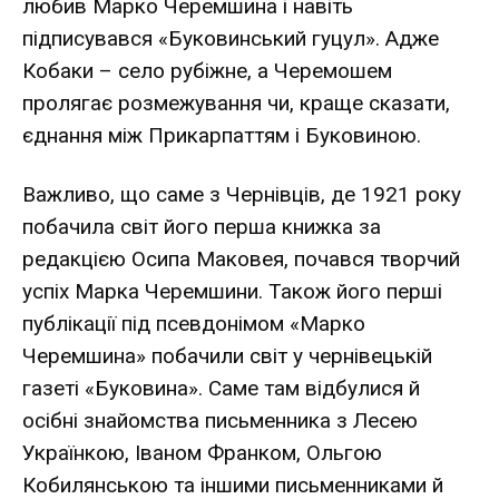
любив Марко Черемшина і навіть
підписувався «Буковинський гуцул». Адже
Кобаки – село рубіжне, а Черемошем
пролягає розмежування чи, краще сказати,
єднання між Прикарпаттям і Буковиною.
Важливо, що саме з Чернівців, де 1921 року
побачила світ його перша книжка за
редакцією Осипа Маковея, почався творчий
успіх Марка Черемшини. Також його перші
публікації під псевдонімом «Марко
Черемшина» побачили світ у чернівецькій
газеті «Буковина». Саме там відбулися й
осібні знайомства письменника з Лесею
Українкою, Іваном Франком, Ольгою
Кобилянською та іншими письменниками й