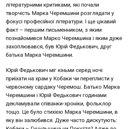
літературними критиками, які почали
творчість Марка Черемшини розглядати у
фокусі професійної літератури. І ще цікавий
факт – першим письменником, з яким
познайомився Марко Черемшина і яким дуже
захоплювався, був Юрій Федькович, друг
батька Марка Черемшини.
Юрій Федькович міг кіньми серед ночі
приїхати на храм у Кобаки чи переплисти у
червоному сардаку Черемош. Батько Марка
Черемшини і Юрій Федькович годинами
декламували співанки-хроніки, фольклор
тощо. Це було стихією Марка Черемшини, в
яку він залюбився. Дуже часто дискутують:
Кобаки – Гуцульщина чи Покуття? Адже до