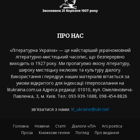
ПРО НАС
«Літературна Україна» — це найстаріший україномовний
літературно-мистецький часопис, що безперервно
виходить із 1927 року. Ми пропагуємо якісну літературу,
широку мистецьку інклюзію та культуру діалогу.
Використання і передрук наших матеріалів вітається за
умови відкритого для індексації гіперпосилання на
litukraina.com.ua Адреса редакції: 01010, вул. Омеляновича-
Павленка, 3, м. Київ. Тел.: 093-939-1688, 098-454-8826
зв'язатися з нами:
lit_ukraine@ukr.net
Головна
Новини
Статті
Діалоги «ЛУ»
Ars poetica
Проза
Книжкове review
Погляд
Про видання