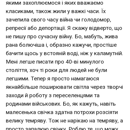
якими захоплюємося і яких вважаємо
класиками, також жили у важкі часи. Їх
зачепила свого часу війна чи голодомор,
репресії або депортації. Я скажу відверто, що
не пишу про сучасну війну. Бо, мабуть, жива
рана болючіша і, образно кажучи, простіше
бачити щось у встояній воді, ніж у каламутній.
Мені легше писати про 40-ві минулого
століття, хоч ті роки для людей не були
легшими. Тепер я просто намагаюся
якнайбільше поширювати світла через творчі
заходи й роботу з переселенцями та
родинами військових. Бо, як кажуть, навіть
малесенька свічка здатна потрохи розсіяти
велику темряву. Тож не нарікаю на темряву, а
просто запалюю свічку. Роблю те, що можу,