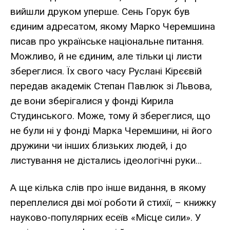
вийшли друком уперше. Сень Горук був
єдиним адресатом, якому Марко Черемшина
писав про українське національне питання.
Можливо, й не єдиним, але тільки ці листи
збереглися. Їх свого часу Руслані Кірєєвій
передав академік Степан Павлюк зі Львова,
де вони зберігалися у фонді Кирила
Студинського. Може, тому й збереглися, що
не були ні у фонді Марка Черемшини, ні його
дружини чи інших близьких людей, і до
листування не дістались ідеологічні руки…
А ще кілька слів про інше видання, в якому
переплелися дві мої роботи й стихії, – книжку
науково-популярних есеїв «Місце сили». У