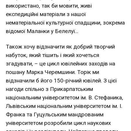
використано, так би мовити, живі
експедиційні матеріали з нашої
нематеріальної культурної спадщини, зокрема
відомої Маланки у Белелуї…
Також хочу відзначити як добрий творчий
набуток, який тішить і який хочеться
згадувати, – це цикл ювілейних заходів на
пошану Марка Черемшини. Торік ми
відзначили б його 150-річний ювілей. З цієї
нагоди спільно з Прикарпатським
національним університетом ім. В. Стефаника,
Львівським національним університетом ім. І.
Франка та Гуцульським мандрованим
університетом розробили цикл наукових