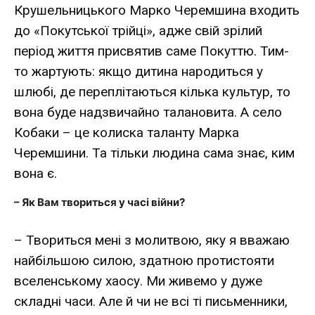
Крушельницького Марко Черемшина входить
до «Покутської трійці», адже свій зрілий
період життя присвятив саме Покуттю. Тим-
то жартують: якщо дитина народиться у
шлюбі, де переплітаються кілька культур, то
вона буде надзвичайно талановита. А село
Кобаки – це колиска таланту Марка
Черемшини. Та тільки людина сама знає, ким
вона є.
– Як Вам твориться у часі війни?
– Твориться мені з молитвою, яку я вважаю
найбільшою силою, здатною протистояти
вселенському хаосу. Ми живемо у дуже
складні часи. Але й чи не всі ті письменники,