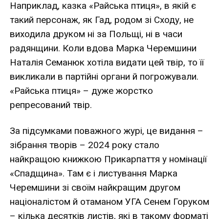
Наприклад, казка «Райська птиця», в якій є
такий персонаж, як Гад, родом зі Сходу, не
виходила друком ні за Польщі, ні в часи
радянщини. Коли вдова Марка Черемшини
Наталія Семанюк хотіла видати цей твір, то її
викликали в партійні органи й погрожували.
«Райська птиця» – дуже жорстко
репресований твір.
За підсумками поважного журі, це видання –
зібрання творів – 2024 року стало
найкращою книжкою Прикарпаття у номінації
«Спадщина». Там є і листування Марка
Черемшини зі своїм найкращим другом
націоналістом й отаманом УГА Сенем Горуком
– кілька десятків листів, які в такому форматі