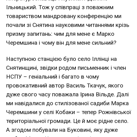
Ільницький. Тож у співпраці з поважним
товариством мандровану конференцію ми
почали зі Снятина науковими читаннями крізь
призму запитань: чим для мене є Марко
Черемшина і чому він для мене сильний?
Наступною станцією було село Іллінці на
Снятинщині, звідки родом письменник і член
НСПУ – геніальний і багато в чому
провокативний автор Василь Ткачук, якого
дуже свого часу поважала Ірина Вільде. Далі
ми навідалися до стилізованої садиби Марка
Черемшини у селі Кобаки – тепер Рожнівської
територіальної громади. Це й моє рідне село.
А згодом побували на Буковині, яку дуже