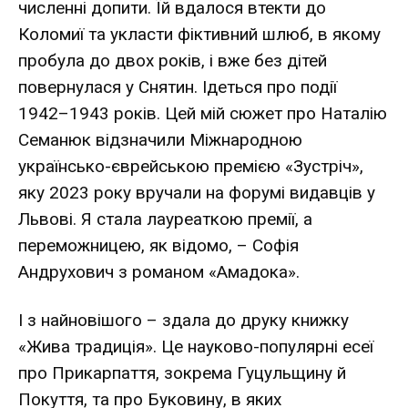
численні допити. Їй вдалося втекти до
Коломиї та укласти фіктивний шлюб, в якому
пробула до двох років, і вже без дітей
повернулася у Снятин. Ідеться про події
1942–1943 років. Цей мій сюжет про Наталію
Семанюк відзначили Міжнародною
українсько-єврейською премією «Зустріч»,
яку 2023 року вручали на форумі видавців у
Львові. Я стала лауреаткою премії, а
переможницею, як відомо, – Софія
Андрухович з романом «Амадока».
І з найновішого – здала до друку книжку
«Жива традиція». Це науково-популярні есеї
про Прикарпаття, зокрема Гуцульщину й
Покуття, та про Буковину, в яких